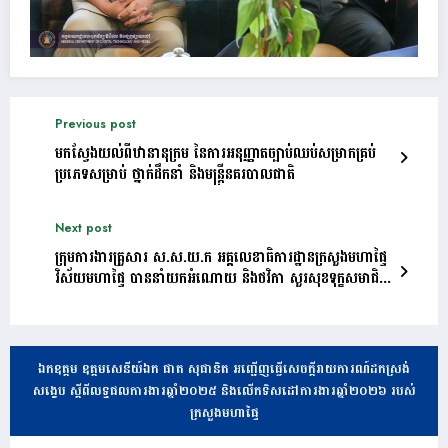
Previous post
មកស្វែងយល់ពីឋានានុក្រម នៃការអនុញ្ញាតច្បាប់ឈប់សម្រាកគ្រប់
ប្រភេទសម្រាប់ ថ្នាក់ដឹកនាំ និងមន្រ្តីនគរបាលជាតិ
Next post
ក្រុមការងារគ្រួសារ ស.ស.យ.ក អគ្គលេខាធិការដ្ឋានក្រសួងមហាផ្ទៃ
វិស័យមហាផ្ទៃ បាននាំយកអំណោយ និងថវិកា សួរសុខទុក្ខសមាជិក
គ្រួសារ ស.ស.យ.ក កំពុងសម្រាកលំហែមាតុភាព
ឯកឧត្តម ឧត្តមសេនីយ៍ឯក ផាត សុផានិត អញ្ជើញធ្វើសេចក្តីរាយការណ៍ដកស្រង់
សង្ខេប ស្តីពីលទ្ធផលការងារឆ្នាំ២០២៥ និងលើកទិសដៅការងារឆ្នាំ២០២៦ របស់
ក្រសួងមហាផ្ទៃ