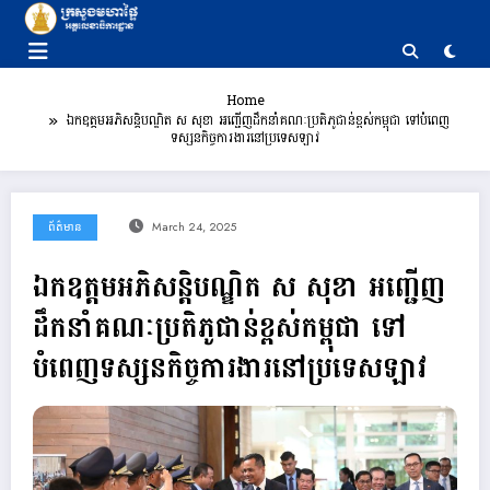
Skip
to
content
Home
ឯកឧត្តមអភិសន្តិបណ្ឌិត ស សុខា អញ្ជើញដឹកនាំគណៈប្រតិភូជាន់ខ្ពស់កម្ពុជា ទៅបំពេញ
ទស្សនកិច្ចការងារនៅប្រទេសឡាវ
ព័ត៌មាន
March 24, 2025
ឯកឧត្តមអភិសន្តិបណ្ឌិត ស សុខា អញ្ជើញ
ដឹកនាំគណៈប្រតិភូជាន់ខ្ពស់កម្ពុជា ទៅ
បំពេញទស្សនកិច្ចការងារនៅប្រទេសឡាវ