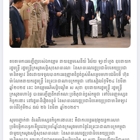
តបតាមការអញ្ជើញរបស់ឯកឧត្តម នាយឧត្តមសេនីយ៍ វិល័យ ឡាខាំហ្វង ឧបនាយក
រដ្ឋមន្ត្រី រដ្ឋមន្ត្រីក្រសួងសន្តិសុខសាធារណៈ នៃសាធារណរដ្ឋប្រជាធិបតេយ្យប្រជា
មានិតឡាវ និងដោយទទួលបានការអនុញ្ញាតដ៏ខ្ពង់ខ្ពស់ពីសម្តេចមហាបវរធិបតី ហ៊ុន
ម៉ាណែតនាយករដ្ឋមន្ត្រី នៃព្រះរាជាណាចក្រកម្ពុជា នៅរសៀលថ្ងៃទី២៤ ខែមីនា
ឆ្នាំ២០២៥ នេះ ឯកឧត្តមអភិសន្តិបណ្ឌិត ស សុខា ឧបនាយករដ្ឋមន្ត្រី រដ្ឋមន្ត្រី
ក្រសួងមហាផ្ទៃ បានអញ្ជើញដឹកនាំគណៈប្រតិភូជាន់ខ្ពស់កម្ពុជា ទៅបំពេញទស្សន
កិច្ចការងារ នៅរដ្ឋធានីវៀងចន្ទន៍ នៃសាធារណរដ្ឋប្រជាធិបតេយ្យប្រជាមានិតឡាវ
ចាប់ពីថ្ងៃទី២៤ ដល់ ២៦ ខែមីនា ឆ្នាំ២០២៥។
សូមបញ្ជាក់ថា ដំណើរទស្សនកិច្ចការងារនេះ គឺជាការបន្តអនុវត្តយន្តការសហ
ប្រតិបត្តិការទ្វេភាគីប្តូរវេនប្រចាំឆ្នាំរវាងក្រសួងមហាផ្ទៃនៃព្រះរាជាណាចក្រកម្ពុជា
ជាមួយក្រសួងសន្តិសុខសាធារណៈ នៃសាធារណរដ្ឋប្រជាធិបតេយ្យប្រជា
មានិតឡាវ។ ក្នុងនោះដែរឯកឧត្តមអភិសន្តិបណ្ឌិត ស សុខា នឹងអញ្ជើញធ្វើជាសហ