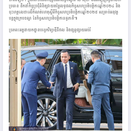
ប្រធាន ដឹកនាំកិច្ចប្រជុំពិនិត្យវាយតម្លៃលទ្ធផលកិច្ចសហប្រតិបត្តិការឆ្នាំ២០២៤ និង
ចុះហត្ថលេខាលើកំណត់ហេតុស្តីពីកិច្ចសហប្រតិបត្តិការឆ្នាំ២០២៥ សម្រាប់អនុវត្ត
បន្តក្នុងក្របខណ្ឌ នៃកិច្ចសហប្រតិបត្តិការទ្វេភាគី៕
ប្រភព៖អគ្គនាយកដ្ឋានបច្ចេកវិទ្យាឌីជីថល និងផ្សព្វផ្សាយអប់រំ