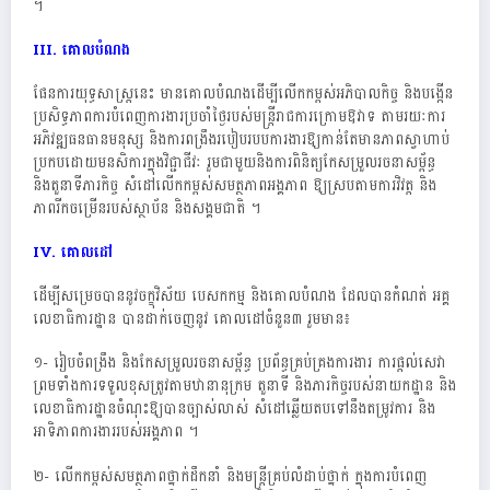
។
III. គោលបំណង
ផែនការយុទ្ធសាស្ត្រនេះ មានគោលបំណងដើម្បីលើកកម្ពស់អភិបាលកិច្ច និងបង្កើន
ប្រសិទ្ធភាពការបំពេញការងារប្រចាំថ្ងៃរបស់មន្ត្រីរាជការក្រោមឱវាទ តាមរយៈការ
អភិវឌ្ឍធនធានមនុស្ស និងការពង្រឹងរបៀបរបបការងារឱ្យកាន់តែមានភាពស្វាហាប់
ប្រកបដោយមនសិការក្នុងវិជ្ជាជីវៈ រួមជាមួយនិងការពិនិត្យកែសម្រួលរចនាសម្ព័ន្ធ
និងតួនាទីភារកិច្ច សំដៅលើកកម្ពស់សមត្ថភាពអង្គភាព ឱ្យស្របតាមការវិវត្ត និង
ភាពរីកចម្រើនរបស់ស្ថាប័ន និងសង្គមជាតិ ។
IV. គោលដៅ
ដើម្បីសម្រេចបាននូវចក្ខុវិស័យ បេសកកម្ម និងគោលបំណង ដែលបានកំណត់ អគ្គ
លេខាធិការដ្ឋាន បានដាក់ចេញនូវ គោលដៅចំនួន៣ រួមមាន៖
១- រៀបចំពង្រឹង និងកែសម្រួលរចនាសម្ព័ន្ធ ប្រព័ន្ធគ្រប់គ្រងការងារ ការផ្តល់សេវា
ព្រមទាំងការទទួលខុសត្រូវតាមឋានានុក្រម តួនាទី និងភារកិច្ចរបស់នាយកដ្ឋាន និង
លេខាធិការដ្ឋានចំណុះឱ្យបានច្បាស់លាស់ សំដៅឆ្លើយតបទៅនឹងតម្រូវការ និង
អាទិភាពការងាររបស់អង្គភាព ។
២- លើកកម្ពស់សមត្ថភាពថ្នាក់ដឹកនាំ និងមន្ត្រីគ្រប់លំដាប់ថ្នាក់ ក្នុងការបំពេញ