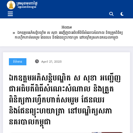
Skip
to
content
Home
ឯកឧត្តមអភិសន្តិបណ្ឌិត ស សុខា អញ្ជើញជាអធិបតីពិធីសំណេះសំណាល និងត្រួតពិនិត្យ
ការហ្វឹកហាត់សមរួម ផែនឈរ និងផែនព្យុះហយាត្រា នៅបណ្ឌិត្យសភានគរបាលកម្ពុជា
ព័ត៌មាន
April 21, 2025
ឯកឧត្តមអភិសន្តិបណ្ឌិត ស សុខា អញ្ជើញ
ជាអធិបតីពិធីសំណេះសំណាល និងត្រួត
ពិនិត្យការហ្វឹកហាត់សមរួម ផែនឈរ
និងផែនព្យុះហយាត្រា នៅបណ្ឌិត្យសភា
នគរបាលកម្ពុជា