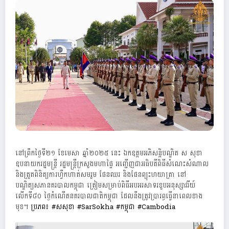
នៅព្រឹកថ្ងៃទី២១ ខែមេសា ឆ្នាំ២០២៥ នេះ ឯកឧត្តមអភិសន្តិបណ្ឌិត ស សុខា
ឧបនាយករដ្ឋមន្ត្រី រដ្ឋមន្ត្រីក្រសួងមហាផ្ទៃ អញ្ជើញជាអធិបតីពិធីសំណេះសំណាល
និងត្រួតពិនិត្យការហ្វឹកហាត់សមរួម ផែនឈរ និងផែនព្យុះហយាត្រា នៅ
បណ្ឌិត្យសភានគរបាលកម្ពុជា ត្រៀមសម្រាប់ពិធីអបអរសាទរខួបអនុស្សាវរីយ៍
លើកទី៨០ ថ្ងៃកំណើតនគរបាលជាតិកម្ពុជា ដែលនឹងត្រូវប្រារព្ធធ្វើនាពេលខាង
មុខ។
ប្រភព៖ #សសុខា #SarSokha #កម្ពុជា #Cambodia