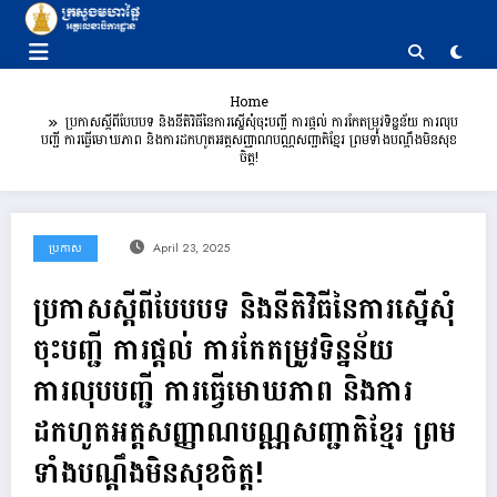
Skip
to
content
Home
ប្រកាសស្តីពីបែបបទ និងនីតិវិធីនៃការស្នើសុំចុះបញ្ជី ការផ្តល់ ការកែតម្រូវទិន្នន័យ ការលុប
បញ្ជី ការធ្វើមោឃភាព និងការដកហូតអត្តសញ្ញាណបណ្ណសញ្ជាតិខ្មែរ ព្រមទាំងបណ្តឹងមិនសុខ
ចិត្ត!
ប្រកាស
April 23, 2025
ប្រកាសស្តីពីបែបបទ និងនីតិវិធីនៃការស្នើសុំ
ចុះបញ្ជី ការផ្តល់ ការកែតម្រូវទិន្នន័យ
ការលុបបញ្ជី ការធ្វើមោឃភាព និងការ
ដកហូតអត្តសញ្ញាណបណ្ណសញ្ជាតិខ្មែរ ព្រម
ទាំងបណ្តឹងមិនសុខចិត្ត!