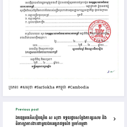
ប្រភព៖ #សសុខា #SarSokha #កម្ពុជា #Cambodia
Previous post
ឯកឧត្តមអភិសន្តិបណ្ឌិត ស សុខា ទទួលជួបសម្តែងការគួរសម និង
ពិភាក្សាការងារជាមួយឯកអគ្គរាជទូតថៃ ប្រចាំកម្ពុជា