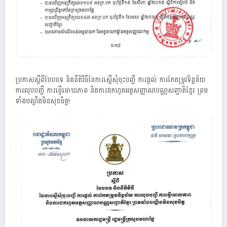
ប្រកាសស្តីពីបែបបទ និងនីតិវិធីនៃការស្នើសុំចុះបញ្ជី ការផ្តល់ ការកែតម្រូវទិន្នន័យ
ការលុបបញ្ជី ការធ្វើមោឃភាព និងការដកហូតអត្តសញ្ញាណបណ្ណសញ្ជាតិខ្មែរ ព្រម
ទាំងបណ្តឹងមិនសុខចិត្ត!