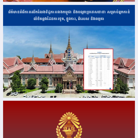
ព័ត៌មានអំពីការលើកលែងទិដ្ឋការរវាងកម្ពុជា និងបណ្ដាប្រទេសនានា សម្រាប់អ្នកកាន់
លិខិតឆ្លងដែនការទូត, ផ្លូវការ, ពិសេស និងធម្មតា