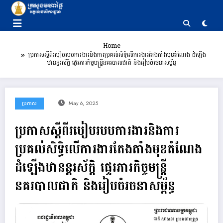
Skip
to
content
Home
ប្រកាសស្តីពីរបៀបរបបការងារនិងការប្រគល់សិទ្ធិលើការងារតែងតាំងមុខតំណែង ដំឡើង
ឋានន្តរស័ក្តិ ផ្ទេរភារកិច្ចមន្រ្តីនគរបាលជាតិ និងរៀបចំរចនាសម្ព័ន្ធ
ប្រកាស
May 6, 2025
ប្រកាសស្តីពីរបៀបរបបការងារនិងការ
ប្រគល់សិទ្ធិលើការងារតែងតាំងមុខតំណែង
ដំឡើងឋានន្តរស័ក្តិ ផ្ទេរភារកិច្ចមន្រ្តី
នគរបាលជាតិ និងរៀបចំរចនាសម្ព័ន្ធ