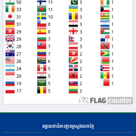
អគ្គលេខាធិការដ្ឋានក្រសួងមហាផ្ទៃ