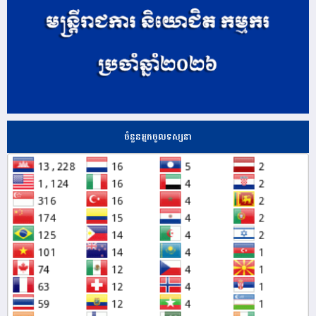
ចំនួនអ្នកចូលទស្សនា