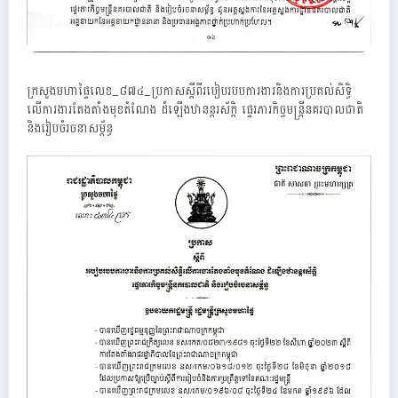
ក្រសួងមហាផ្ទៃលេខ_៨៧៤_ប្រកាសស្តីពីរបៀបរបបការងារនិងការប្រគល់សិទ្ធិ
លើការងារតែងតាំងមុខតំណែង ដំឡើងឋានន្តរស័ក្តិ ផ្ទេរភារកិច្ចមន្រ្តីនគរបាលជាតិ
និងរៀបចំរចនាសម្ព័ន្ធ