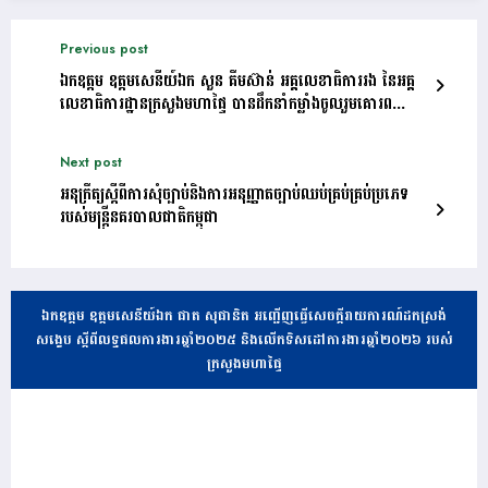
Previous post
ឯកឧត្តម ឧត្តមសេនីយ៍ឯក សួន គឹមស៊ាន់ អគ្គលេខាធិការរង នៃអគ្គ
លេខាធិការដ្ឋានក្រសួងមហាផ្ទៃ បានដឹកនាំកម្លាំងចូលរួមគោរព
ទង់ជាតិនៃព្រះរាជាណាចក្រ​កម្ពុជា
Next post
អនុក្រឹត្យស្តីពីការសុំច្បាប់និងការអនុញ្ញាតច្បាប់ឈប់គ្រប់គ្រប់ប្រភេទ
របស់មន្ត្រីនគរបាលជាតិកម្ពុជា
ឯកឧត្តម ឧត្តមសេនីយ៍ឯក ផាត សុផានិត អញ្ជើញធ្វើសេចក្តីរាយការណ៍ដកស្រង់
សង្ខេប ស្តីពីលទ្ធផលការងារឆ្នាំ២០២៥ និងលើកទិសដៅការងារឆ្នាំ២០២៦ របស់
ក្រសួងមហាផ្ទៃ