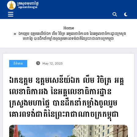
Skip
to
content
Home
ឯកឧត្តម ឧត្តមសេនីយ៍ឯក លឹម វិចិត្រ អគ្គលេខាធិការរង នៃអគ្គលេខាធិការដ្ឋានក្រសួង
មហាផ្ទៃ បានដឹកនាំកម្លាំងចូលរួមគោរពទង់ជាតិនៃព្រះរាជាណាចក្រ​កម្ពុជា
ព័ត៌មាន
May 12, 2025
ឯកឧត្តម ឧត្តមសេនីយ៍ឯក លឹម វិចិត្រ អគ្គ
លេខាធិការរង នៃអគ្គលេខាធិការដ្ឋាន
ក្រសួងមហាផ្ទៃ បានដឹកនាំកម្លាំងចូលរួម
គោរពទង់ជាតិនៃព្រះរាជាណាចក្រ​កម្ពុជា