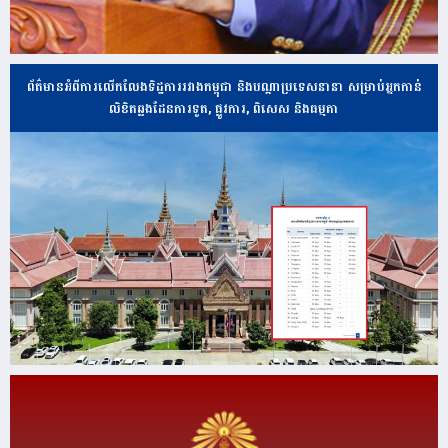
ព័ត៌មានអំពីការលើកលែងទិដ្ឋការរវាងកម្ពុជា និងបណ្ដាប្រទេសនានា សម្រាប់អ្នកកាន់
លិខិតឆ្លងដែនការទូត, ផ្លូវការ, ពិសេស និងធម្មតា