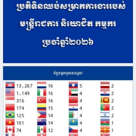
ចំនួនអ្នកចូលទស្សនា