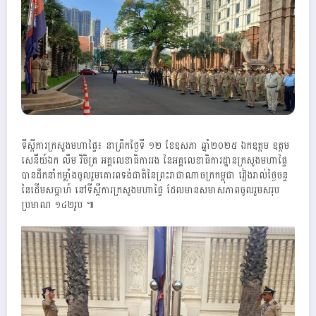
ទីស្តីការក្រសួងមហាផ្ទៃ៖ នាព្រឹកថ្ងៃទី ១២ ខែឧសភា ឆ្នាំ២០២៥ ឯកឧត្តម ឧត្តម
សេនីយ៍ឯក លឹម វិចិត្រ អគ្គលេខាធិការរង នៃអគ្គលេខាធិការដ្ឋានក្រសួងមហាផ្ទៃ
បានដឹកនាំកម្លាំងចូលរួមគោរពទង់ជាតិនៃព្រះរាជាណាចក្រ​កម្ពុជា រៀងរាល់ថ្ងៃចន្ទ
នៃដើមសប្តាហ៍ នៅទីស្តីការក្រសួងមហាផ្ទៃ ដែលមានសមាសភាពចូលរួមសរុប
ប្រមាណ ១៤២រូប ៕