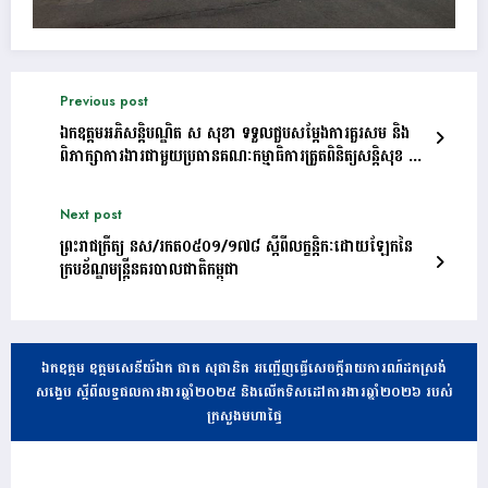
Previous post
ឯកឧត្តម​អភិសន្តិបណ្ឌិត​ ស​ សុខា​ ទទួល​ជួប​សម្តែងការគួរសម និង​
ពិភាក្សា​ការងារជាមួយ​ប្រធានគណៈកម្មាធិការត្រួតពិនិត្យសន្តិសុខ និង
សេដ្ឋកិច្ចអាមេរិក-ចិន
Next post
ព្រះរាជក្រឹត្យ នស/រកត០៥០១/១៧៨ ស្តីពីលក្ខន្តិកៈដោយឡែកនៃ
ក្របខ័ណ្ឌមន្រ្តីនគរបាលជាតិកម្ពុជា
ឯកឧត្តម ឧត្តមសេនីយ៍ឯក ផាត សុផានិត អញ្ជើញធ្វើសេចក្តីរាយការណ៍ដកស្រង់
សង្ខេប ស្តីពីលទ្ធផលការងារឆ្នាំ២០២៥ និងលើកទិសដៅការងារឆ្នាំ២០២៦ របស់
ក្រសួងមហាផ្ទៃ