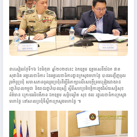
នារសៀលថ្ងៃទី១៦ ខែមិថុនា ឆ្នាំ២០២៥នេះ ឯកឧត្តម ឧត្តមសេនីយ៍ឯក ផាត
សុផានិត អគ្គលេខាធិការ នៃអគ្គលេខាធិការដ្ឋានក្រសួងមហាផ្ទៃ បានអញ្ជើញចូល
រួមកិច្ចប្រជុំ សមាសភាពចូលរួមប្រជុំដើម្បីពិភាក្សាលើសេចក្ដីព្រមព្រៀងរវាងរាជ
រដ្ឋាភិបាលកម្ពុជា និងរាជរដ្ឋាភិបាលរុស្សី ស្ដីពីសហប្រតិបត្តិការក្នុងវិស័យសន្តិសុខ
ព័ត៌មាន ក្រោមអធិបតីភាព ឯកឧត្តម សន្តិបណ្ឌិត សុខ ផល រដ្ឋលេខាធិការក្រសួង
មហាផ្ទៃ នៅសាលប្រជុំទីស្តីការក្រសួងមហាផ្ទៃ ៕