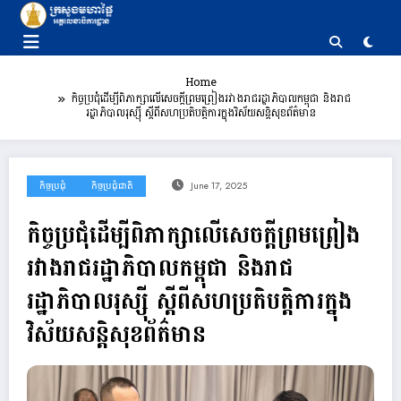
Skip
to
content
Home
កិច្ចប្រជុំដើម្បីពិភាក្សាលើសេចក្ដីព្រមព្រៀងរវាងរាជរដ្ឋាភិបាលកម្ពុជា និងរាជ
រដ្ឋាភិបាលរុស្ស៊ី ស្ដីពីសហប្រតិបត្តិការក្នុងវិស័យសន្តិសុខព័ត៌មាន
កិច្ចប្រជុំ
កិច្ចប្រជុំជាតិ
June 17, 2025
កិច្ចប្រជុំដើម្បីពិភាក្សាលើសេចក្ដីព្រមព្រៀង
រវាងរាជរដ្ឋាភិបាលកម្ពុជា និងរាជ
រដ្ឋាភិបាលរុស្ស៊ី ស្ដីពីសហប្រតិបត្តិការក្នុង
វិស័យសន្តិសុខព័ត៌មាន