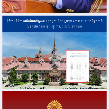
ព័ត៌មានអំពីការលើកលែងទិដ្ឋការរវាងកម្ពុជា និងបណ្ដាប្រទេសនានា សម្រាប់អ្នកកាន់
លិខិតឆ្លងដែនការទូត, ផ្លូវការ, ពិសេស និងធម្មតា