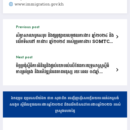
www.immigration.gov.kh
Previous post
សិក្ខាសាលាបូកសរុប និងផ្សព្វផ្សាយលទ្ធផលការងារ ឆ្នាំ២០២៤ និង
លើកទិសដៅ ការងារ ឆ្នាំ២០២៥ របស់ក្រុមការងារ SOMTC-
កម្ពុជា
Next post
កិច្ចប្រជុំស្តីពីការពិនិត្យនិងផ្តល់យោបល់លើផែនការយុទ្ធសាស្ត្រស្តីពី
ការគ្រប់គ្រង និងអភិវឌ្ឍន៍ធនធានមនុស្ស រយៈពេល ០៥ឆ្នាំ
(២០២៥-២០២៩) របស់ក្រសួងមហាផ្ទៃ
ឯកឧត្តម ឧត្តមសេនីយ៍ឯក ផាត សុផានិត អញ្ជើញធ្វើសេចក្តីរាយការណ៍ដកស្រង់
សង្ខេប ស្តីពីលទ្ធផលការងារឆ្នាំ២០២៥ និងលើកទិសដៅការងារឆ្នាំ២០២៦ របស់
ក្រសួងមហាផ្ទៃ