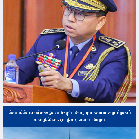
ព័ត៌មានអំពីការលើកលែងទិដ្ឋការរវាងកម្ពុជា និងបណ្ដាប្រទេសនានា សម្រាប់អ្នកកាន់
លិខិតឆ្លងដែនការទូត, ផ្លូវការ, ពិសេស និងធម្មតា