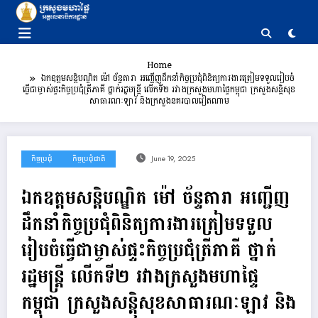
Skip
to
content
Home
ឯកឧត្តមសន្តិបណ្ឌិត ម៉ៅ ច័ន្ទតារា អញ្ជើញដឹកនាំកិច្ចប្រជុំពិនិត្យការងារត្រៀមទទួលរៀបចំ
ធ្វើជាម្ចាស់ផ្ទះកិច្ចប្រជុំត្រីភាគី ថ្នាក់រដ្ឋមន្ដ្រី លើកទី២ រវាងក្រសួងមហាផ្ទៃកម្ពុជា ក្រសួងសន្ដិសុខ
សាធារណៈឡាវ និងក្រសួងនគរបាលវៀតណាម
កិច្ចប្រជុំ
កិច្ចប្រជុំជាតិ
June 19, 2025
ឯកឧត្តមសន្តិបណ្ឌិត ម៉ៅ ច័ន្ទតារា អញ្ជើញ
ដឹកនាំកិច្ចប្រជុំពិនិត្យការងារត្រៀមទទួល
រៀបចំធ្វើជាម្ចាស់ផ្ទះកិច្ចប្រជុំត្រីភាគី ថ្នាក់
រដ្ឋមន្ដ្រី លើកទី២ រវាងក្រសួងមហាផ្ទៃ
កម្ពុជា ក្រសួងសន្ដិសុខសាធារណៈឡាវ និង