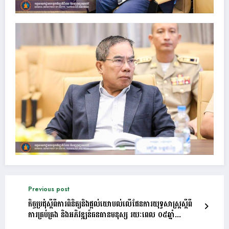
Previous post
កិច្ចប្រជុំស្តីពីការពិនិត្យនិងផ្តល់យោបល់លើផែនការយុទ្ធសាស្ត្រស្តីពី
ការគ្រប់គ្រង និងអភិវឌ្ឍន៍ធនធានមនុស្ស រយៈពេល ០៥ឆ្នាំ
(២០២៥-២០២៩) របស់ក្រសួងមហាផ្ទៃ