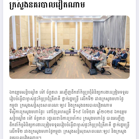
ក្រសួងនគរបាលវៀតណាម
ឯកឧត្តមសន្តិបណ្ឌិត ម៉ៅ ច័ន្ទតារា អញ្ជើញដឹកនាំកិច្ចប្រជុំពិនិត្យការងារត្រៀមទទួល
រៀបចំធ្វើជាម្ចាស់ផ្ទះកិច្ចប្រជុំត្រីភាគី ថ្នាក់រដ្ឋមន្ដ្រី លើកទី២ រវាងក្រសួងមហាផ្ទៃ
កម្ពុជា ក្រសួងសន្ដិសុខសាធារណៈឡាវ និងក្រសួងនគរបាលវៀតណាម
ទីស្ដីការក្រសួងមហាផ្ទៃ៖ នៅថ្ងៃព្រហស្បតិ៍ ទី១៩ ខែមិថុនា ឆ្នាំ២០២៥ ឯកឧត្តម
សន្តិបណ្ឌិត ម៉ៅ ច័ន្ទតារា រដ្ឋលេខាធិការប្រចាំការ ក្រសួងមហាផ្ទៃ បានអញ្ជើញ
ដឹកនាំកិច្ចពិនិត្យការងារត្រៀមទទួលរៀបចំធ្វើជាម្ចាស់ផ្ទះកិច្ចប្រជុំត្រីភាគី ថ្នាក់រដ្ឋមន្ដ្រី
លើកទី២ រវាងក្រសួងមហាផ្ទៃកម្ពុជា ក្រសួងសន្ដិសុខសាធារណៈឡាវ និងក្រសួង
នគរបាលវៀតណាម។