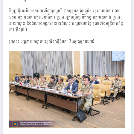
កិច្ចប្រជុំនេះក៏មានការអញ្ជើញចូលរួមពី ឯកឧត្តមសន្តិបណ្ឌិត រដ្ឋលេខាធិការ ឯក
ឧត្តម អគ្គនាយក អគ្គលេខាធិការ ប្រធានក្រុមប្រឹក្សានីតិកម្ម អគ្គនាយករង ប្រធាន
នាយកដ្ឋាន និងតំណាងអង្គភាពនានាចំណុះក្រសួងមហាផ្ទៃ ព្រមទាំងមន្រ្តីពាក់ព័ន្ធ
ជាច្រើនរូប។
ប្រភព៖ អគ្គនាយកដ្ឋានបច្ចេកវិទ្យាឌីជីថល និងផ្សព្វផ្សាយអប់រំ