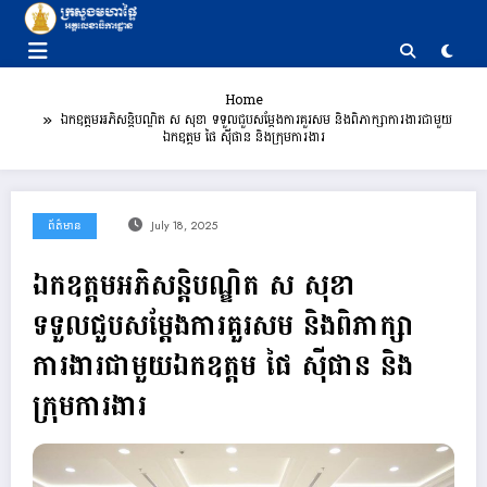
Skip
to
content
Home
ឯកឧត្តមអភិសន្តិបណ្ឌិត ស សុខា ទទួលជួបសម្តែងការគួរសម និងពិភាក្សាការងារជាមួយ
ឯកឧត្តម ផៃ ស៊ីផាន និងក្រុមការងារ
ព័ត៌មាន
July 18, 2025
ឯកឧត្តមអភិសន្តិបណ្ឌិត ស សុខា
ទទួលជួបសម្តែងការគួរសម និងពិភាក្សា
ការងារជាមួយឯកឧត្តម ផៃ ស៊ីផាន និង
ក្រុមការងារ