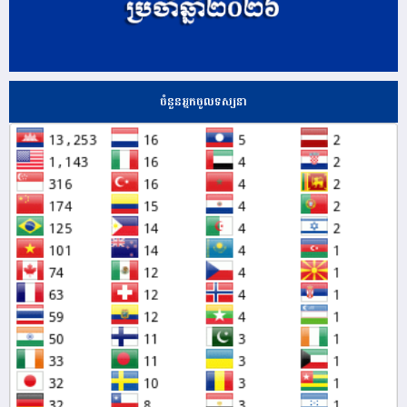
ចំនួនអ្នកចូលទស្សនា