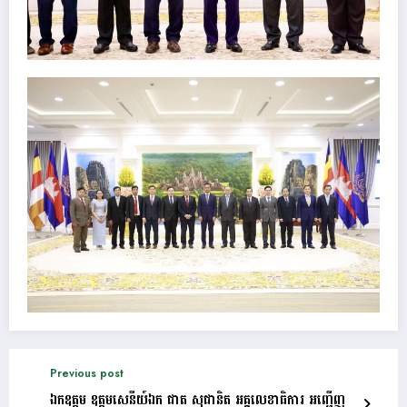
Previous post
ឯកឧត្តម ឧត្តមសេនីយ៍ឯក ផាត សុផានិត អគ្គលេខាធិការ អញ្ជើញ