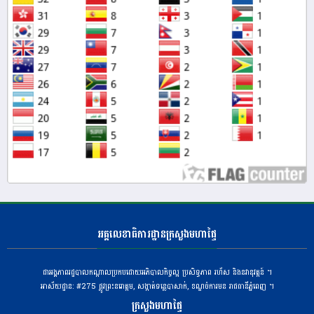
អគ្គលេខាធិការដ្ឋានក្រសួងមហាផ្ទៃ
ជាអង្គភាពរដ្ឋបាលកណ្តាលប្រកបដោយអភិបាលកិច្ចល្អ ប្រសិទ្ធភាព រហ័ស និងនវានុវត្តន៍ ។
អាស័យដ្ឋាន: #275 ​ផ្លូវព្រះនរោត្តម, សង្កាត់ទន្លេបាសាក់, ខណ្ឌចំការមន រាជធានីភ្នំពេញ ។
ក្រសួងមហាផ្ទៃ