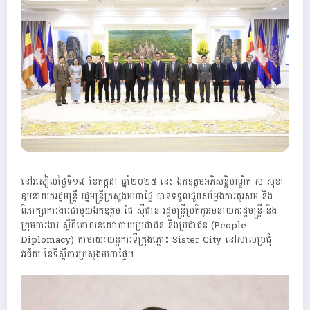
នៅរសៀលថ្ងៃទី១៧ ខែកក្កដា ឆ្នាំ២០២៥ នេះ ឯកឧត្តមអភិសន្តិបណ្ឌិត ស សុខា
ឧបនាយករដ្ឋមន្ត្រី រដ្ឋមន្ត្រីក្រសួងមហាផ្ទៃ បានទទួលជួបសម្តែងការគួរសម និង
ពិភាក្សាការងារជាមួយឯកឧត្តម ផៃ ស៊ីផាន រដ្ឋមន្ត្រីប្រតិភូអមនាយករដ្ឋមន្ត្រី និង
ក្រុមការងារ ស្តីពីគោលនយោបាយប្រជាជន និងប្រជាជន (People
Diplomacy) តាមរយៈយន្តការទីក្រុងភ្លោះ Sister City នៅសាលប្រជុំ
វរជ័យ នៃទីស្តីការក្រសួងមហាផ្ទៃ។