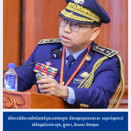
ព័ត៌មានអំពីការលើកលែងទិដ្ឋការរវាងកម្ពុជា និងបណ្ដាប្រទេសនានា សម្រាប់អ្នកកាន់
លិខិតឆ្លងដែនការទូត, ផ្លូវការ, ពិសេស និងធម្មតា