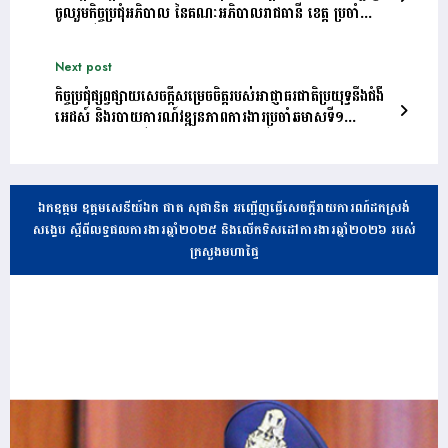
ចូលរួមកិច្ចប្រជុំអភិបាល នៃគណៈអភិបាលរាជធានី ខេត្ត ប្រចាំ
ឆមាសទី១ ឆ្នាំ២០២៥
Next post
កិច្ចប្រជុំផ្សព្វផ្សាយសេចក្តីសម្រេចចិត្តរបស់អាជ្ញាធរជាតិប្រយុទ្ធនឹងជំងឺ
អេដស៍ និងរបាយការណ៍វឌ្ឍនភាពការងារប្រចាំឆមាសទី១
ឆ្នាំ២០២៥ និងលើកទិសដៅ ប្រចាំឆមាសទី២ ឆ្នាំ២០២៥
ឯកឧត្តម ឧត្តមសេនីយ៍ឯក ផាត សុផានិត អញ្ជើញធ្វើសេចក្តីរាយការណ៍ដកស្រង់
សង្ខេប ស្តីពីលទ្ធផលការងារឆ្នាំ២០២៥ និងលើកទិសដៅការងារឆ្នាំ២០២៦ របស់
ក្រសួងមហាផ្ទៃ