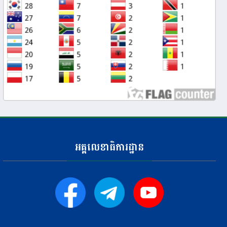
អគ្គលេខាធិការដ្ឋាន