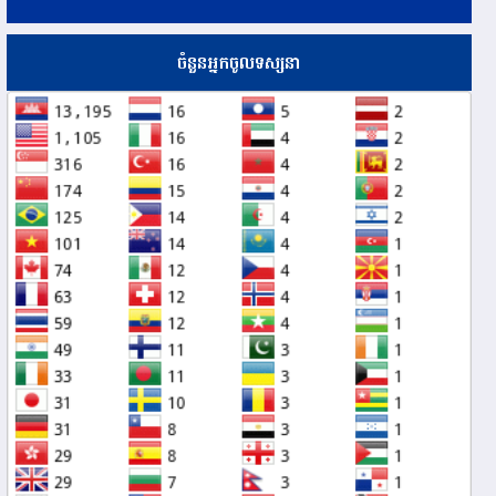
ចំនួនអ្នកចូលទស្សនា