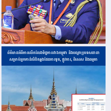
ព័ត៌មានអំពីការលើកលែងទិដ្ឋការរវាងកម្ពុជា និងបណ្ដាប្រទេសនានា
សម្រាប់អ្នកកាន់លិខិតឆ្លងដែនការទូត, ផ្លូវការ, ពិសេស និងធម្មតា