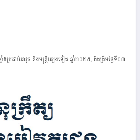
្លាំងប្រដាប់អាវុធ និងមន្ត្រីផ្សេងទៀត ឆ្នាំ២០២៥, គិតត្រឹមថ្ងៃទី០៣