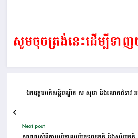
សូមចុចត្រង់នេះដើម្បី
ឯកឧត្តមអភិសន្ដិបណ្ឌិត ស សុខា និងលោកជំទាវ អញ្ជ
Next post
សារាចរស្ដីពីការប្រើកាលបរិច្ឆេទចន្ទគតិ និងសុរិយគតិ