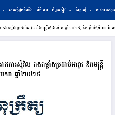
សេចក្ដីជូនដំណឹង
ព័ត៌មាន
ជំនួបភ្ញៀវ
កិច្ចប្រជុំ
ការងារសង្គម
វិល កងកម្លាំងប្រដាប់អាវុធ និងមន្ត្រីផ្សេងទៀត ឆ្នាំ២០២៥, គិតត្រឹមថ្ងៃទី០៣ ខ
ីរាជការស៊ីវិល កងកម្លាំងប្រដាប់អាវុធ និងមន្ត្រី
ែមេសា ឆ្នាំ២០២៥