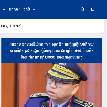
ឯកសារ
ច្បាប់
ែមេសា ឆ្នាំ២០២៥
ឯកឧត្តម ឧត្តមសេនីយ៍ឯក ផាត សុផានិត អញ្ជើញធ្វើសេចក្តីរាយ
ការណ៍ដកស្រង់សង្ខេប ស្តីពីលទ្ធផលការងារឆ្នាំ២០២៥ និងលើក
ទិសដៅការងារឆ្នាំ២០២៦ របស់ក្រសួងមហាផ្ទៃ