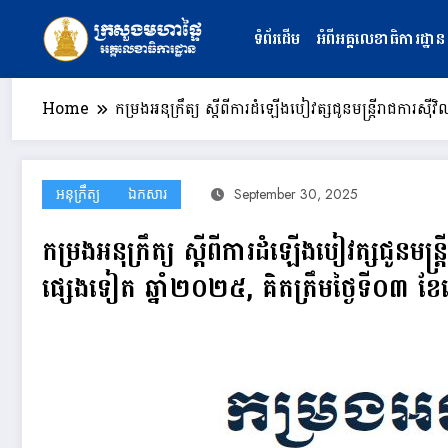
Skip
to
ទំព័រដើម
អំពីអគ្គលេខាធិការដ្ឋាន
content
Home
កម្រងអនុក្រឹត្យ ស្ដីពីការដំឡើងបៀវត្សជូនមន្ត្រីរាជការស៊ី
អនុក្រឹត្យ
ឯកសារ
September 30, 2025
កម្រងអនុក្រឹត្យ ស្ដីពីការដំឡើងបៀវត្សជូនមន្ត្រ
ផ្សេងទៀត ឆ្នាំ២០២៥, គិតត្រឹមថ្ងៃទី០៣ ខ