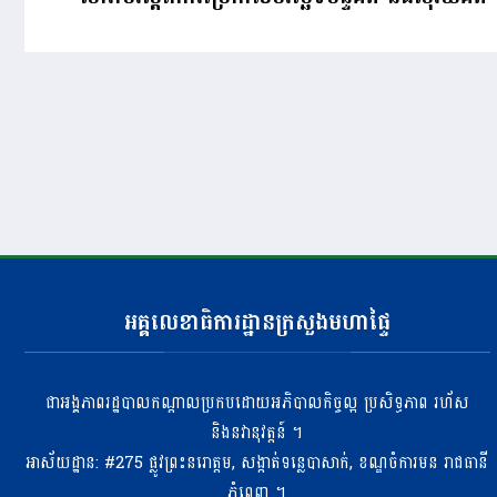
អគ្គលេខាធិការដ្ឋានក្រសួងមហាផ្ទៃ
ជាអង្គភាពរដ្ឋបាលកណ្តាលប្រកបដោយអភិបាលកិច្ចល្អ ប្រសិទ្ធភាព រហ័ស
និងនវានុវត្តន៍ ។
អាស័យដ្ឋាន: #275 ​ផ្លូវព្រះនរោត្តម, សង្កាត់ទន្លេបាសាក់, ខណ្ឌចំការមន រាជធានី
ភ្នំពេញ ។