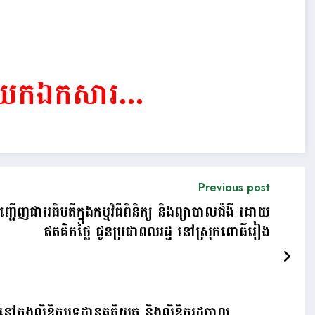
ទាញយកឯកសារ…
Previous post
ើញជាអធិបតីក្នុងកម្មវិធីពិនិត្យ និងព្យាបាលជំងឺ ដោយ
ឥតគិតថ្លៃ ជូនប្រជាពលរដ្ឋ នៅស្រុកពោធិ៍រៀង
 នៅក្នុងលិខិតបទដ្ឋានគតិយុត្ត និងលិខិតរដ្ឋបាល