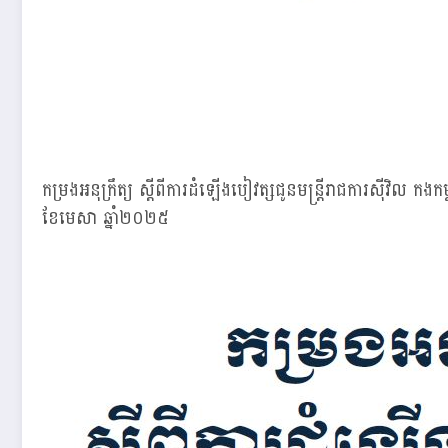
កម្រងអនុក្រឹត្យ ស្ដីពីការដំឡើងបៀវត្សជូនមន្ត្រីរាជការស៊ីវិល កងកម
ខែមេសា ឆ្នាំ២០២៥