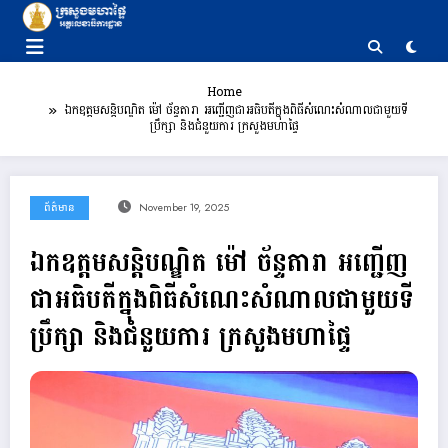
Skip
to
content
Home
ឯកឧត្តមសន្តិបណ្ឌិត ម៉ៅ ច័ន្ទតារា អញ្ជើញជាអធិបតីក្នុងពិធីសំណេះសំណាលជាមួយទី
ប្រឹក្សា និងជំនួយការ ក្រសួងមហាផ្ទៃ
ព័ត៌មាន
November 19, 2025
ឯកឧត្តមសន្តិបណ្ឌិត ម៉ៅ ច័ន្ទតារា អញ្ជើញ
ជាអធិបតីក្នុងពិធីសំណេះសំណាលជាមួយទី
ប្រឹក្សា និងជំនួយការ ក្រសួងមហាផ្ទៃ