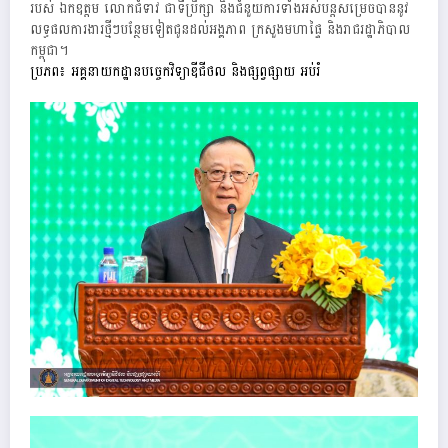
របស់ ឯកឧត្តម លោកជំទាវ ជាទីប្រឹក្សា និងជំនួយការទាំងអស់បន្តសម្រេចបាននូវ
លទ្ធផលការងារថ្មីៗបន្ថែមទៀតជូនដល់អង្គភាព ក្រសួងមហាផ្ទៃ និងរាជរដ្ឋាភិបាល
កម្ពុជា។
ប្រភព៖ អគ្គនាយកដ្ឋានបច្ចេកវិទ្យាឌីជីថល និងផ្សព្វផ្សាយ អប់រំ