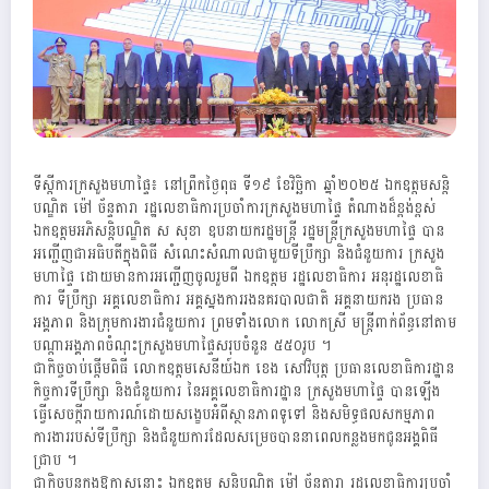
ទីស្ដីការក្រសួងមហាផ្ទៃ៖ នៅព្រឹកថ្ងៃពុធ ទី១៩ ខែវិច្ឆិកា ឆ្នាំ២០២៥ ឯកឧត្តមសន្តិ
បណ្ឌិត ម៉ៅ ច័ន្ទតារា រដ្ឋលេខាធិការប្រចាំការក្រសួងមហាផ្ទៃ តំណាងដ៏ខ្ពង់ខ្ពស់
ឯកឧត្តមអភិសន្តិបណ្ឌិត ស សុខា ឧបនាយករដ្ឋមន្ត្រី រដ្ឋមន្ត្រីក្រសួងមហាផ្ទៃ បាន
អញ្ជើញជាអធិបតីក្នុងពិធី សំណេះសំណាលជាមួយទីប្រឹក្សា និងជំនួយការ ក្រសួង
មហាផ្ទៃ ដោយមានការអញ្ជេីញចូលរួមពី ឯកឧត្តម រដ្ឋលេខាធិការ អនុរដ្ឋលេខាធិ
ការ ទីប្រឹក្សា អគ្គលេខាធិការ អគ្គស្នងការរងនគរបាលជាតិ អគ្គនាយករង ប្រធាន
អង្គភាព និងក្រុមការងារជំនួយការ ព្រមទាំងលោក លោកស្រី មន្ត្រីពាក់ព័ន្ធនៅតាម
បណ្តាអង្គភាពចំណុះក្រសួងមហាផ្ទៃសរុបចំនួន ៥៥០រូប ។
ជាកិច្ចចាប់ផ្តើមពិធី លោកឧត្តមសេនីយ៍ឯក ខេង សៅវិបុត្ត ប្រធានលេខាធិការដ្ឋាន
កិច្ចការទីប្រឹក្សា និងជំនួយការ នៃអគ្គលេខាធិការដ្ឋាន ក្រសួងមហាផ្ទៃ បានឡើង
ធ្វើសេចក្តីរាយការណ៍ដោយសង្ខេបអំពីស្ថានភាពទូទៅ និងសមិទ្ធផលសកម្មភាព
ការងាររបស់ទីប្រឹក្សា និងជំនួយការដែលសម្រេចបាននាពេលកន្លងមកជូនអង្គពិធី
ជ្រាប ។
ជាកិច្ចបន្តក្នុងឱកាសនោះ ឯកឧត្តម សន្តិបណ្ឌិត ម៉ៅ ច័ន្ទតារា រដ្ឋលេខាធិការប្រចាំ