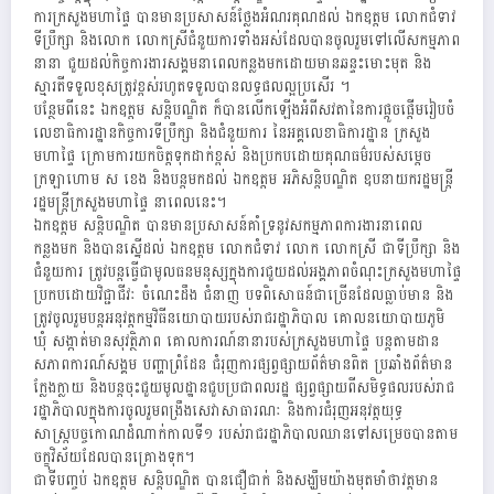
ការក្រសួងមហាផ្ទៃ បានមានប្រសាសន៍ថ្លែងអំណរគុណដល់ ឯកឧត្តម លោកជំទាវ
ទីប្រឹក្សា និងលោក លោកស្រីជំនួយការទាំងអស់ដែលបានចូលរួមទៅលេីសកម្មភាព
នានា ជួយដល់កិច្ចការងារសង្គមនាពេលកន្លងមកដោយមានឆន្ទះមោះមុត និង
ស្មារតីទទួលខុសត្រូវខ្ពស់រហូតទទួលបានលទ្ធផលល្អប្រសេីរ ។
បន្ថែមពីនេះ ឯកឧត្តម សន្តិបណ្ឌិត ក៏បានលើកឡើងអំពីសវតានៃការផ្តួចផ្តើមរៀបចំ
លេខាធិការដ្ឋានកិច្ចការទីប្រឹក្សា និងជំនួយការ នៃអគ្គលេខាធិការដ្ឋាន ក្រសួង
មហាផ្ទៃ ក្រោមការយកចិត្តទុកដាក់ខ្ពស់ និងប្រកបដោយគុណធម៌របស់សម្តេច
ក្រឡាហោម ស ខេង និងបន្តមកដល់ ឯកឧត្តម អភិសន្តិបណ្ឌិត ឧបនាយករដ្ឋមន្រ្តី
រដ្ឋមន្រ្តីក្រសួងមហាផ្ទៃ នាពេលនេះ។
ឯកឧត្តម សន្តិបណ្ឌិត បានមានប្រសាសន៍គាំទ្រនូវសកម្មភាពការងារនាពេល
កន្លងមក និងបានស្នេីដល់ ឯកឧត្តម លោកជំទាវ លោក លោកស្រី ជាទីប្រឹក្សា និង
ជំនួយការ ត្រូវបន្តធ្វេីជាមូលធនមនុស្សក្នុងការជួយដល់អង្គភាពចំណុះក្រសួងមហាផ្ទៃ
ប្រកបដោយវិជ្ជាជីវៈ ចំណេះដឹង ជំនាញ បទពិសោធន៍ជាច្រើនដែលធ្លាប់មាន និង
ត្រូវចូលរួមបន្តអនុវត្តកម្មវិធីនយោបាយរបស់រាជរដ្ឋាភិបាល គោលនយោបាយភូមិ
ឃុំ សង្កាត់មានសុវត្ថិភាព គោលការណ៍នានារបស់ក្រសួងមហាផ្ទៃ បន្តតាមដាន
សភាពការណ៍សង្គម បញ្ហាព្រំដែន ជំរុញការផ្សព្វផ្សាយព័ត៌មានពិត ប្រឆាំងព័ត៌មាន
ក្លែងក្លាយ និងបន្តចុះជួយមូលដ្ឋានជួបប្រជាពលរដ្ឋ ផ្សព្វផ្សាយពីសមិទ្ធផលរបស់រាជ
រដ្ឋាភិបាលក្នុងការចូលរួមពង្រឹងសេវាសាធារណៈ និងការជំរុញអនុវត្តយុទ្ធ
សាស្រ្តបច្ចកោណដំណាក់កាលទី១ របស់រាជរដ្ឋាភិបាលឈានទៅសម្រេចបានតាម
ចក្ខុវិស័យដែលបានគ្រោងទុក។
ជាទីបញ្ចប់ ឯកឧត្តម សន្តិបណ្ឌិត បានជឿជាក់ និងសង្ឃឹមយ៉ាងមុតមាំថាវត្តមាន