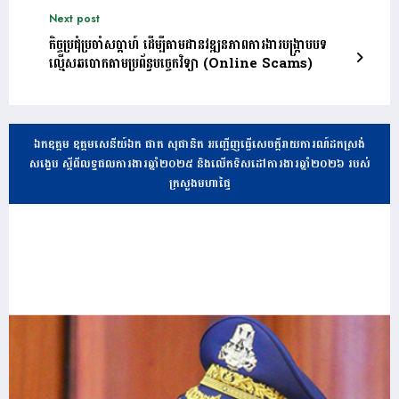
Next post
កិច្ចប្រជុំប្រចាំសប្តាហ៍ ដើម្បីតាមដានវឌ្ឍនភាពការងារបង្ក្រាបបទ
ល្មើសឆបោកតាមប្រព័ន្ធបច្ចេកវិទ្យា (Online Scams)
ឯកឧត្តម ឧត្តមសេនីយ៍ឯក ផាត សុផានិត អញ្ជើញធ្វើសេចក្តីរាយការណ៍ដកស្រង់
សង្ខេប ស្តីពីលទ្ធផលការងារឆ្នាំ២០២៥ និងលើកទិសដៅការងារឆ្នាំ២០២៦ របស់
ក្រសួងមហាផ្ទៃ