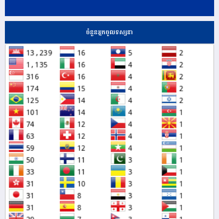
ចំនួនអ្នកចូលទស្សនា