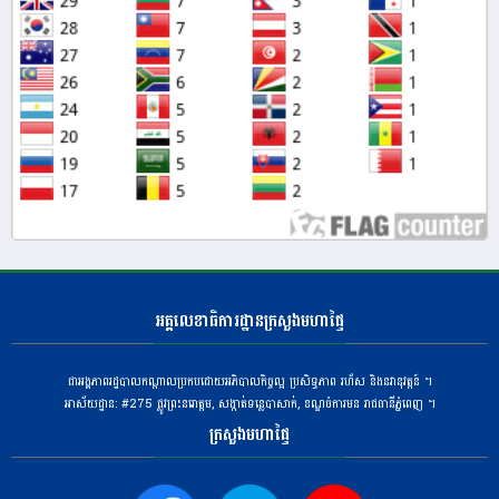
អគ្គលេខាធិការដ្ឋានក្រសួងមហាផ្ទៃ
ជាអង្គភាពរដ្ឋបាលកណ្តាលប្រកបដោយអភិបាលកិច្ចល្អ ប្រសិទ្ធភាព រហ័ស និងនវានុវត្តន៍ ។
អាស័យដ្ឋាន: #275 ​ផ្លូវព្រះនរោត្តម, សង្កាត់ទន្លេបាសាក់, ខណ្ឌចំការមន រាជធានីភ្នំពេញ ។
ក្រសួងមហាផ្ទៃ