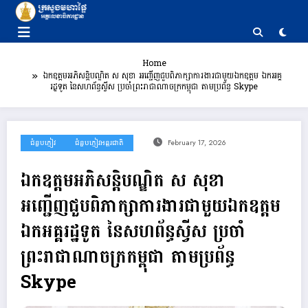
Skip
to
content
Home
ឯកឧត្តមអភិសន្តិបណ្ឌិត ស សុខា អញ្ជើញជួបពិភាក្សាការងារជាមួយឯកឧត្តម ឯកអគ្គ
រដ្ឋទូត នៃសហព័ន្ធស្វីស ប្រចាំព្រះរាជាណាចក្រកម្ពុជា តាមប្រព័ន្ធ Skype
ជំនួបភ្ញៀវ
ជំនួបភ្ញៀវអន្តរជាតិ
February 17, 2026
ឯកឧត្តមអភិសន្តិបណ្ឌិត ស សុខា
អញ្ជើញជួបពិភាក្សាការងារជាមួយឯកឧត្តម
ឯកអគ្គរដ្ឋទូត នៃសហព័ន្ធស្វីស ប្រចាំ
ព្រះរាជាណាចក្រកម្ពុជា តាមប្រព័ន្ធ
Skype