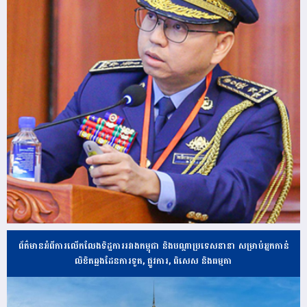
ព័ត៌មានអំពីការលើកលែងទិដ្ឋការរវាងកម្ពុជា និងបណ្ដាប្រទេសនានា សម្រាប់អ្នកកាន់
លិខិតឆ្លងដែនការទូត, ផ្លូវការ, ពិសេស និងធម្មតា