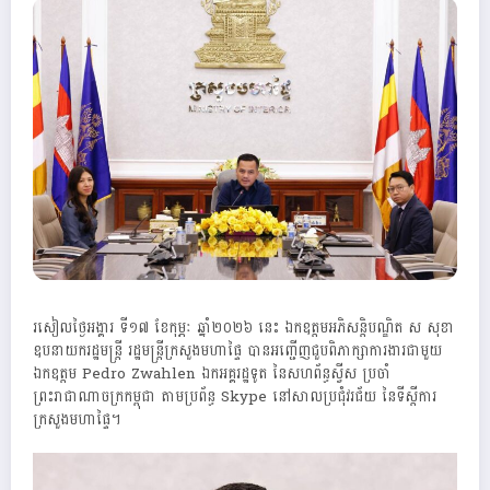
រសៀលថ្ងៃអង្គារ ទី១៧ ខែកុម្ភៈ ឆ្នាំ២០២៦ នេះ ឯកឧត្តមអភិសន្តិបណ្ឌិត ស សុខា
ឧបនាយករដ្ឋមន្ត្រី រដ្ឋមន្ត្រីក្រសួងមហាផ្ទៃ បានអញ្ជើញជួបពិភាក្សាការងារជាមួយ
ឯកឧត្តម Pedro Zwahlen ឯកអគ្គរដ្ឋទូត នៃសហព័ន្ធស្វីស ប្រចាំ
ព្រះរាជាណាចក្រកម្ពុជា តាមប្រព័ន្ធ Skype នៅសាលប្រជុំវរជ័យ នៃទីស្តីការ
ក្រសួងមហាផ្ទៃ។