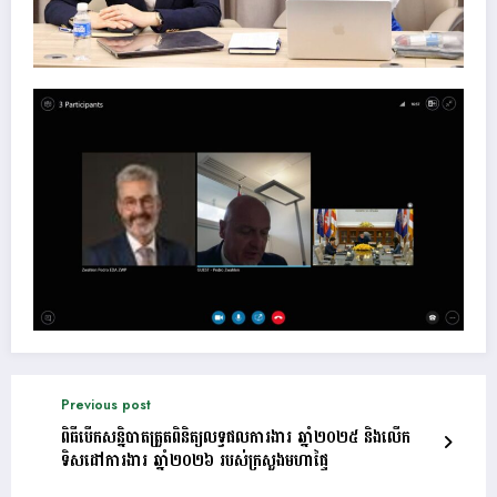
Previous post
ពិធីបើកសន្និបាតត្រួតពិនិត្យលទ្ធផលការងារ ឆ្នាំ២០២៥ និងលើក
ទិសដៅការងារ ឆ្នាំ២០២៦ របស់ក្រសួងមហាផ្ទៃ