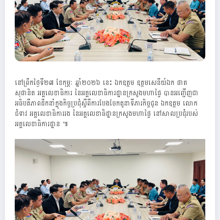
នៅព្រឹកថ្ងៃទី២៧ ខែកុម្ភៈ ឆ្នាំ២០២៦ នេះ ឯកឧត្ដម ឧត្តមសេនីយ៍ឯក ផាត
សុផានិត អគ្គលេខាធិការ នៃអគ្គលេខាធិការដ្ឋានក្រសួងមហាផ្ទៃ បានអញ្ជើញជា
អធិបតីភាពដឹកនាំក្នុងកិច្ចប្រជុំស្តីពីការបែងចែកតួនាទីភារកិច្ចជូន ឯកឧត្តម លោក
ជំទាវ អគ្គលេខាធិការរង នៃអគ្គលេខាធិដ្ឋានក្រសួងមហាផ្ទៃ នៅសាលប្រជុំរបស់
អគ្គលេខាធិការដ្ឋាន ៕