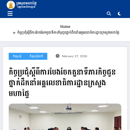
Skip
to
content
Home
កិច្ចប្រជុំស្តីពីការបែងចែកតួនាទីភារកិច្ចជូនថ្នាក់ដឹកនាំអគ្គលេខាធិការដ្ឋានក្រសួងមហាផ្ទៃ
កិច្ចប្រជុំ
កិច្ចប្រជុំជាតិ
February 27, 2026
កិច្ចប្រជុំស្តីពីការបែងចែកតួនាទីភារកិច្ចជូន
ថ្នាក់ដឹកនាំអគ្គលេខាធិការដ្ឋានក្រសួង
មហាផ្ទៃ