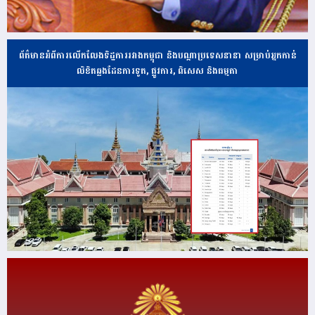
ព័ត៌មានអំពីការលើកលែងទិដ្ឋការរវាងកម្ពុជា និងបណ្ដាប្រទេសនានា សម្រាប់អ្នកកាន់
លិខិតឆ្លងដែនការទូត, ផ្លូវការ, ពិសេស និងធម្មតា