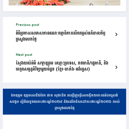
Previous post
ពិធីប្រកាសសមាសភាពគណៈកម្មាធិការលើកកម្ពស់អភិបាលកិច្ច
ក្រសួងមហាផ្ទៃ
Next post
ស្វែងយល់អំពី សទ្ទានុក្រម ឈ្មោះប្រទេស, រាជធានី/រដ្ឋធានី, និង
បច្ចេកសព្ទភូមិវិទ្យាមួយចំនួន (ខ្មែរ-បារាំង-អង់គ្លេស)
ឯកឧត្តម ឧត្តមសេនីយ៍ឯក ផាត សុផានិត អញ្ជើញធ្វើសេចក្តីរាយការណ៍ដកស្រង់
សង្ខេប ស្តីពីលទ្ធផលការងារឆ្នាំ២០២៥ និងលើកទិសដៅការងារឆ្នាំ២០២៦ របស់
ក្រសួងមហាផ្ទៃ