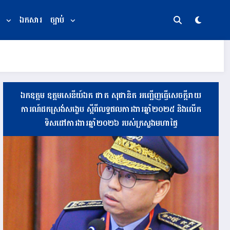
ឯកសារ
ច្បាប់
ឯកឧត្តម ឧត្តមសេនីយ៍ឯក ផាត សុផានិត អញ្ជើញធ្វើសេចក្តីរាយ
ការណ៍ដកស្រង់សង្ខេប ស្តីពីលទ្ធផលការងារឆ្នាំ២០២៥ និងលើក
ទិសដៅការងារឆ្នាំ២០២៦ របស់ក្រសួងមហាផ្ទៃ