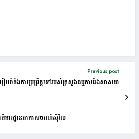
Previous post
ីការរៀបចំនិងការប្រព្រឹត្តទៅរបស់ក្រសួងធម្មការនិងសាសនា
លេខាធិការដ្ឋានអាកាសចរណ៍ស៊ីវិល