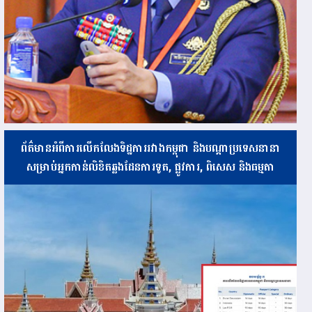
ព័ត៌មានអំពីការលើកលែងទិដ្ឋការរវាងកម្ពុជា និងបណ្ដាប្រទេសនានា
សម្រាប់អ្នកកាន់លិខិតឆ្លងដែនការទូត, ផ្លូវការ, ពិសេស និងធម្មតា