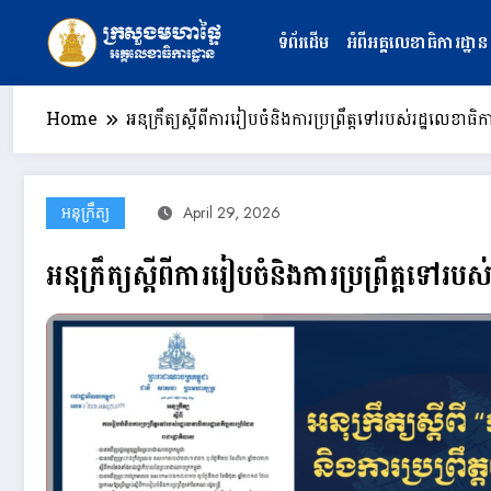
Skip
to
ទំព័រដើម
អំពីអគ្គលេខាធិការដ្ឋាន
content
Home
អនុក្រឹត្យស្តីពីការរៀបចំនិងការប្រព្រឹត្តទៅរបស់រដ្ឋលេខាធិកា
អនុក្រឹត្យ
April 29, 2026
អនុក្រឹត្យស្តីពីការរៀបចំនិងការប្រព្រឹត្តទៅរបស