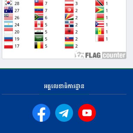
អគ្គលេខាធិការដ្ឋាន