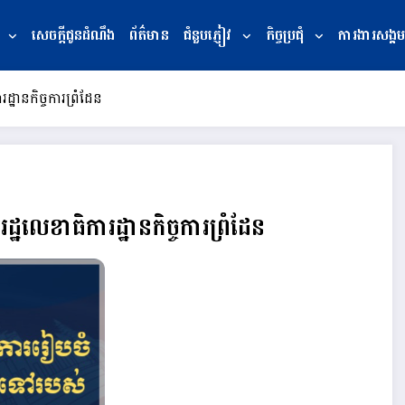
សេចក្ដីជូនដំណឹង
ព័ត៌មាន
ជំនួបភ្ញៀវ
កិច្ចប្រជុំ
ការងារសង្គម
រដ្ឋានកិច្ចការព្រំដែន
់រដ្ឋលេខាធិការដ្ឋានកិច្ចការព្រំដែន