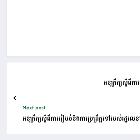
អនុក្រឹត្យស្តីព
Next post
អនុក្រឹត្យស្តីពីការរៀបចំនិងការប្រព្រឹត្តទៅរបស់រដ្ឋ