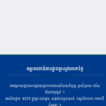
អគ្គលេខាធិការដ្ឋានក្រសួងមហាផ្ទៃ
ជាអង្គភាពរដ្ឋបាលកណ្តាលប្រកបដោយអភិបាលកិច្ចល្អ ប្រសិទ្ធភាព រហ័ស
និងនវានុវត្តន៍ ។
អាស័យដ្ឋាន: #275 ​ផ្លូវព្រះនរោត្តម, សង្កាត់ទន្លេបាសាក់, ខណ្ឌចំការមន រាជធានី
ភ្នំពេញ ។