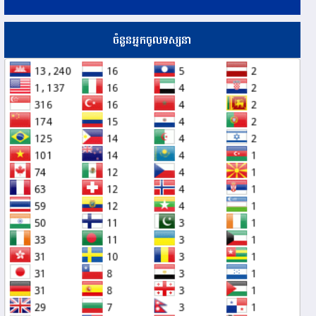
ចំនួនអ្នកចូលទស្សនា