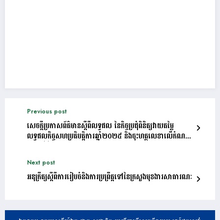
Previous post
សេចក្តីប្រកាសព័ត៌មានស្តីពីលទ្ធផល នៃកិច្ចប្រជុំពិនិត្យវាយតម្លៃ
លទ្ធផលកិច្ចសហប្រតិបត្តិការឆ្នាំ២០២៥ និងចុះហត្ថលេខាលើកំណត់
ហេតុស្តីពីកិច្ចសហប្រតិបត្តិការឆ្នាំ២០២៦
Next post
អនុក្រឹត្យស្ដីពីការរៀបចំនិងការប្រព្រឹត្តទៅនៃក្រសួងមុខងារសាធារណៈ