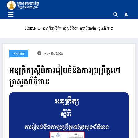
Skip
to
content
Home
អនុក្រឹត្យស្ដីពីការរៀបចំនិងការប្រព្រឹត្តទៅក្រសួងព័ត៌មាន
អនុក្រឹត្យ
May 18, 2026
អនុក្រឹត្យស្ដីពីការរៀបចំនិងការប្រព្រឹត្តទៅ
ក្រសួងព័ត៌មាន