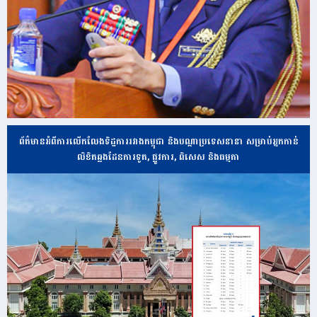
ព័ត៌មានអំពីការលើកលែងទិដ្ឋការរវាងកម្ពុជា និងបណ្ដាប្រទេសនានា សម្រាប់អ្នកកាន់
លិខិតឆ្លងដែនការទូត, ផ្លូវការ, ពិសេស និងធម្មតា