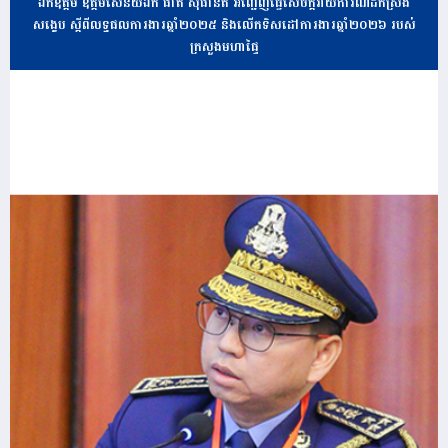
ឯកឧត្តម ឧត្តមសេនីយ៍ឯក ផាត សុផានិត អញ្ជើញធ្វើសេចក្តីរាយការណ៍ដកស្រង់
សង្ខេប ស្តីពីលទ្ធផលការងារឆ្នាំ២០២៥ និងលើកទិសដៅការងារឆ្នាំ២០២៦ របស់
ក្រសួងមហាផ្ទៃ