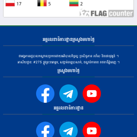
អគ្គលេខាធិការដ្ឋានក្រសួងមហាផ្ទៃ
ជាអង្គភាពរដ្ឋបាលកណ្តាលប្រកបដោយអភិបាលកិច្ចល្អ ប្រសិទ្ធភាព រហ័ស និងនវានុវត្តន៍ ។
អាស័យដ្ឋាន: #275 ​ផ្លូវព្រះនរោត្តម, សង្កាត់ទន្លេបាសាក់, ខណ្ឌចំការមន រាជធានីភ្នំពេញ ។
ក្រសួងមហាផ្ទៃ
អគ្គលេខាធិការដ្ឋាន