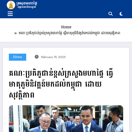
Skip
to
content
Home
គណៈប្រតិភូជាន់ខ្ពស់ក្រសួងមហាផ្ទៃ ធ្វើមាតុភូមិនិវត្តន៍មកដល់កម្ពុជា ដោយសុវត្ថិភាព
ព័ត៌មាន
February 19, 2025
គណៈប្រតិភូជាន់ខ្ពស់ក្រសួងមហាផ្ទៃ ធ្វើ
មាតុភូមិនិវត្តន៍មកដល់កម្ពុជា ដោយ
សុវត្ថិភាព