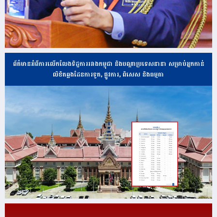
ព័ត៌មានអំពីការលើកលែងទិដ្ឋការរវាងកម្ពុជា និងបណ្ដាប្រទេសនានា សម្រាប់អ្នកកាន់
លិខិតឆ្លងដែនការទូត, ផ្លូវការ, ពិសេស និងធម្មតា