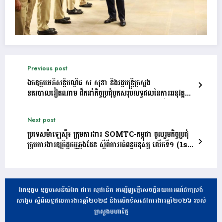
Previous post
ឯកឧត្តមអភិសន្តិបណ្ឌិត ស សុខា និងរដ្ឋមន្ត្រីក្រសួង
នគរបាលវៀតណាម ដឹកនាំកិច្ចប្រជុំបូកសរុបលទ្ធផលនៃការអនុវត្ត
ផែនការសហប្រតិបត្តិការឆ្នាំ២០២៤ និងចុះហត្ថលេខាលើ
ផែនការសហប្រតិបត្តិការឆ្នាំ២០២៥ រវាងក្រសួងមហាផ្ទៃកម្ពុជា និង
Next post
ក្រសួងនគរបាលវៀតណាម
ប្រទេសម៉ាឡេស៊ី៖ ក្រុមការងារ SOMTC-កម្ពុជា ចូលរួមកិច្ចប្រជុំ
ក្រុមការងារឧក្រិដ្ឋកម្មឆ្លងដែន ស្ដីពីការរត់ពន្ធមនុស្ស លើកទី១ (1st
SOMTC WG on PS)
ឯកឧត្តម ឧត្តមសេនីយ៍ឯក ផាត សុផានិត អញ្ជើញធ្វើសេចក្តីរាយការណ៍ដកស្រង់
សង្ខេប ស្តីពីលទ្ធផលការងារឆ្នាំ២០២៥ និងលើកទិសដៅការងារឆ្នាំ២០២៦ របស់
ក្រសួងមហាផ្ទៃ