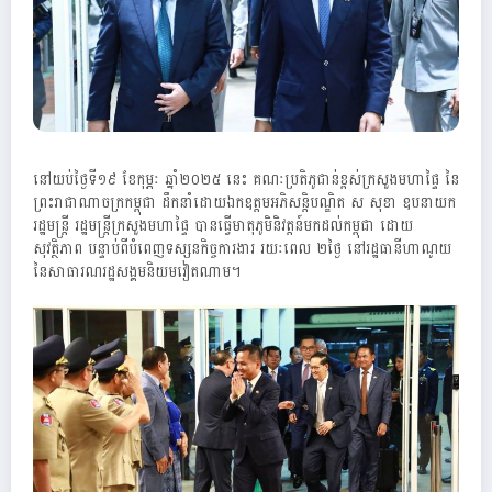
នៅយប់ថ្ងៃទី១៩ ខែកុម្ភៈ ឆ្នាំ២០២៥ នេះ គណៈប្រតិភូជាន់ខ្ពស់ក្រសួងមហាផ្ទៃ នៃ
ព្រះរាជាណាចក្រកម្ពុជា ដឹកនាំដោយឯកឧត្តមអភិសន្តិបណ្ឌិត ស សុខា ឧបនាយក
រដ្ឋមន្ត្រី រដ្ឋមន្ត្រីក្រសួងមហាផ្ទៃ បានធ្វើមាតុភូមិនិវត្តន៍មកដល់កម្ពុជា ដោយ
សុវត្ថិភាព បន្ទាប់ពីបំពេញទស្សនកិច្ចការងារ រយៈពេល ២ថ្ងៃ នៅរដ្ឋធានីហាណូយ
នៃសាធារណរដ្ឋសង្គមនិយមវៀតណាម។