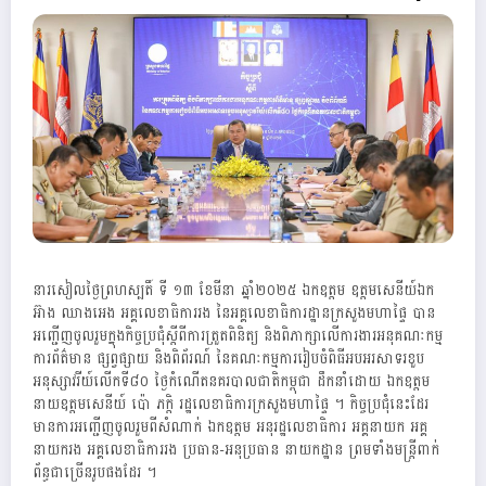
នារសៀលថ្ងៃព្រហស្បតិ៍ ទី ១៣ ខែមីនា ឆ្នាំ២០២៥ ឯកឧត្តម ឧត្តមសេនីយ៍ឯក
អ៊ាង ឈាងអេង អគ្គលេខាធិការរង នៃអគ្គលេខាធិការដ្ឋានក្រសួងមហាផ្ទៃ បាន
អញ្ជើញចូលរួមក្នុងកិច្ចប្រជុំស្តីពីការត្រួតពិនិត្យ និងពិភាក្សាលើការងារអនុគណៈកម្ម
ការព័ត៌មាន ផ្សព្វផ្សាយ និងពិព័រណ៍ នៃគណៈកម្មការរៀបចំពិធីអបអរសាទរខួប
អនុស្សាវរីយ៍លើកទី៨០ ថ្ងៃកំណើតនគរបាលជាតិកម្ពុជា ដឹកនាំដោយ ឯកឧត្តម
នាយឧត្តមសេនីយ៍ ប៉ោ ភក្តិ រដ្ឋលេខាធិការក្រសួងមហាផ្ទៃ ។ កិច្ចប្រជុំនេះដែរ
មានការអញ្ជើញចូលរួមពីសំណាក់ ឯកឧត្តម អនុរដ្ឋលេខាធិការ អគ្គនាយក អគ្គ
នាយករង អគ្គលេខាធិការរង ប្រធាន-អនុប្រធាន នាយកដ្ឋាន ព្រមទាំងមន្ត្រីពាក់
ព័ន្ធជាច្រើនរូបផងដែរ ។