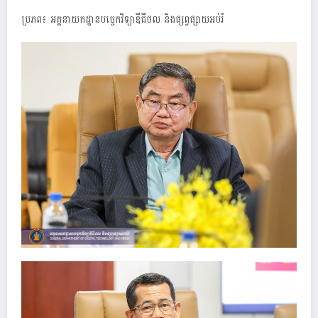
ប្រភព៖ អគ្គនាយកដ្ឋានបច្ចេកវិទ្យាឌីជីថល និងផ្សព្វផ្សាយអប់រំ