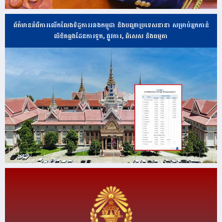
ព័ត៌មានអំពីការលើកលែងទិដ្ឋការរវាងកម្ពុជា និងបណ្ដាប្រទេសនានា សម្រាប់អ្នកកាន់
លិខិតឆ្លងដែនការទូត, ផ្លូវការ, ពិសេស និងធម្មតា