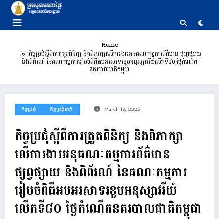
Skip
to
content
Home
កិច្ចប្រជុំស្តីពីការត្រួតពិនិត្យ និងពិភាក្សាលើការងារអនុគណៈកម្មការព័ត៌មាន ផ្សព្វផ្សាយ
និងពិព័រណ៍ នៃគណៈកម្មការរៀបចំពិធីអបអរសាទរខួបអនុស្សាវរីយ៍លើកទី៨០ ថ្ងៃកំណើត
នគរបាលជាតិកម្ពុជា
កិច្ចប្រជុំ
កិច្ចប្រជុំជាតិ
March 13, 2025
កិច្ចប្រជុំស្តីពីការត្រួតពិនិត្យ និងពិភាក្សា
លើការងារអនុគណៈកម្មការព័ត៌មាន
ផ្សព្វផ្សាយ និងពិព័រណ៍ នៃគណៈកម្មការ
រៀបចំពិធីអបអរសាទរខួបអនុស្សាវរីយ៍
លើកទី៨០ ថ្ងៃកំណើតនគរបាលជាតិកម្ពុជា