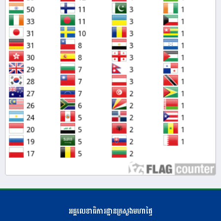
អគ្គលេខាធិការដ្ឋានក្រសួងមហាផ្ទៃ