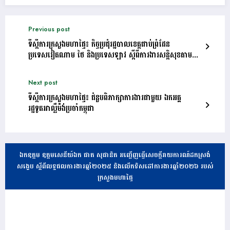
Previous post
ទីស្តីការក្រសួងមហាផ្ទៃ៖ កិច្ចប្រជុំរដ្ឋបាលខេត្តជាប់ព្រំដែន
ប្រទេសវៀតណាម ថៃ និងប្រទេសឡាវ ស្តីពីការងារសន្តិសុខតាម
ព្រំដែន
Next post
ទីស្តីការក្រសួងមហាផ្ទៃ៖ ជំនួបពិភាក្សាការងារជាមួយ ឯកអគ្គ
រដ្ឋទូតអាល្លឺម៉ង់ប្រចាំកម្ពុជា
ឯកឧត្តម ឧត្តមសេនីយ៍ឯក ផាត សុផានិត អញ្ជើញធ្វើសេចក្តីរាយការណ៍ដកស្រង់
សង្ខេប ស្តីពីលទ្ធផលការងារឆ្នាំ២០២៥ និងលើកទិសដៅការងារឆ្នាំ២០២៦ របស់
ក្រសួងមហាផ្ទៃ