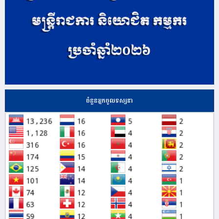
ចំនួនអ្នកចូលទស្សនា