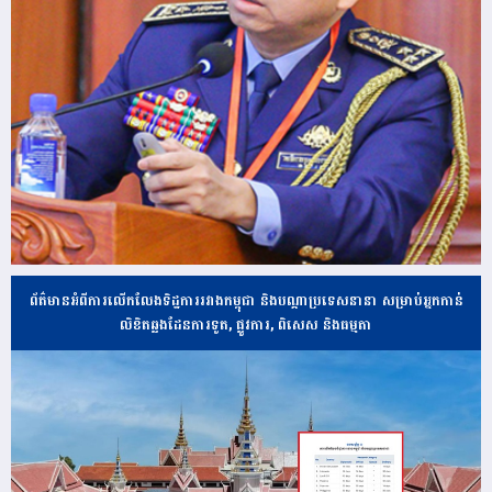
ព័ត៌មានអំពីការលើកលែងទិដ្ឋការរវាងកម្ពុជា និងបណ្ដាប្រទេសនានា សម្រាប់អ្នកកាន់
លិខិតឆ្លងដែនការទូត, ផ្លូវការ, ពិសេស និងធម្មតា