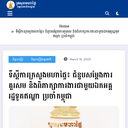
Skip
to
content
Home
ទីស្តីការក្រសួងមហាផ្ទៃ៖ ជំនួបសម្តែងការគួរសម និងពិភាក្សាការងារជាមួយឯកអគ្គរដ្ឋទូត
ឥណ្ឌា ប្រចាំកម្ពុជា
ជំនួបភ្ញៀវ
ជំនួបភ្ញៀវអន្តរជាតិ
March 15, 2025
ទីស្តីការក្រសួងមហាផ្ទៃ៖ ជំនួបសម្តែងការ
គួរសម និងពិភាក្សាការងារជាមួយឯកអគ្គ
រដ្ឋទូតឥណ្ឌា ប្រចាំកម្ពុជា