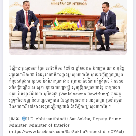
ទីស្តីការក្រសួងមហាផ្ទៃ៖ នៅថ្ងៃទី១៥ ខែមីនា ឆ្នាំ២០២៥ ឯកឧត្តម ណាង មុនឹន្ទ
អគ្គលេខាធិការរង នៃអគ្គលេខាធិការដ្ឋានក្រសួងមហាផ្ទៃ បានអញ្ជើញចូលរួមក្នុង
ជំនួបសម្តែងការគួរសម និងពិភាក្សាការងារ ក្រោមអធិបតីភាពដ៏ខ្ពង់ខ្ពស់ ឯកឧត្តម
អភិសន្តិបណ្ឌិត ស សុខា ឧបនាយករដ្ឋមន្រ្តី រដ្ឋមន្រ្តីក្រសួងមហាផ្ទៃ ជាមួយឯក
ឧត្តម វ៉ាន់ឡាល់វ៉ាវណា បាវីតលុង (Vanlalvawna Bawitlung) ឯកអគ្គ
រដ្ឋទូតវិសាមញ្ញ និងពេញសមត្ថភាព នៃស្ថានទូតសាធារណរដ្ឋឥណ្ឌា ប្រចាំកម្ពុជា
និងសហការី នៅសាលទទួលភ្ញៀវអន្តរជាតិ នៃទីស្តីការក្រសួងមហាផ្ទៃ ។
ប្រភព៖
H.E. Abhisantibindit Sar Sokha, Deputy Prime
Minister, Minister of Interior
(https://www.facebook.com/SarSokha?mibextid=eQY6cl)