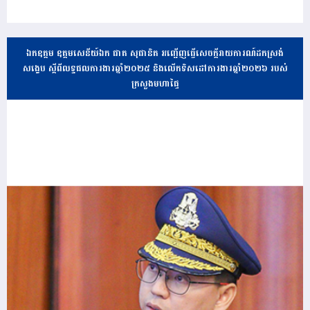
ឯកឧត្តម ឧត្តមសេនីយ៍ឯក ផាត សុផានិត អញ្ជើញធ្វើសេចក្តីរាយការណ៍ដកស្រង់
សង្ខេប ស្តីពីលទ្ធផលការងារឆ្នាំ២០២៥ និងលើកទិសដៅការងារឆ្នាំ២០២៦ របស់
ក្រសួងមហាផ្ទៃ