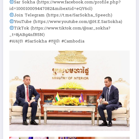
Sar Sokha (https://www.facebook.com/profile.php?
id=100010009447082&mibextid=eQY6cl)
Join Telegram (https://t.me/SarSokha_Speech)
YouTube (https://www.youtube.com/@H.E.SarSokha)
TikTok (https://www.tiktok.com/@sar_sokha?
_t=8jABg4nfR5N)
#សសុខា #SarSokha #កម្ពុជា #Cambodia