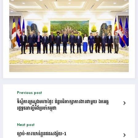
Previous post
ទីស្តីការក្រសួងមហាផ្ទៃ៖ ជំនួបពិភាក្សាការងារជាមួយ ឯកអគ្គ
រដ្ឋទូតអាល្លឺម៉ង់ប្រចាំកម្ពុជា
Next post
ច្បាប់-ការឃាត់ខ្លួនជនសង្ស័យ-1