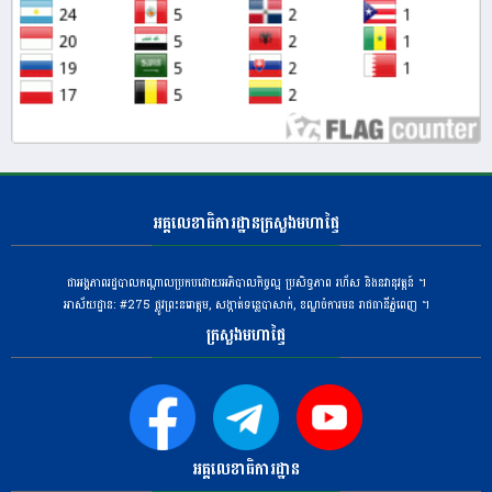
អគ្គលេខាធិការដ្ឋានក្រសួងមហាផ្ទៃ
ជាអង្គភាពរដ្ឋបាលកណ្តាលប្រកបដោយអភិបាលកិច្ចល្អ ប្រសិទ្ធភាព រហ័ស និងនវានុវត្តន៍ ។
អាស័យដ្ឋាន: #275 ​ផ្លូវព្រះនរោត្តម, សង្កាត់ទន្លេបាសាក់, ខណ្ឌចំការមន រាជធានីភ្នំពេញ ។
ក្រសួងមហាផ្ទៃ
អគ្គលេខាធិការដ្ឋាន