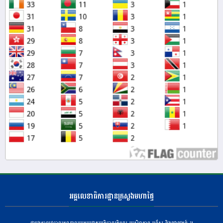
អគ្គលេខាធិការដ្ឋានក្រសួងមហាផ្ទៃ