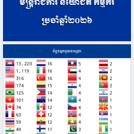
ចំនួនអ្នកចូលទស្សនា