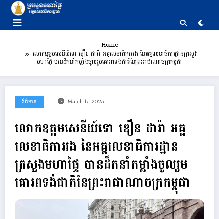
Skip
to
content
Home
លោកឧត្តមសេនីយ៍ទោ ឌឿន ដារ៉ា អគ្គលេខាធិការរង នៃអគ្គលេខាធិការដ្ឋានក្រសួង
មហាផ្ទៃ បានដឹកនាំកម្លាំងចូលរួមគោរពទង់ជាតិនៃព្រះរាជាណាចក្រ​កម្ពុជា
ព័ត៌មាន
March 17, 2025
លោកឧត្តមសេនីយ៍ទោ ឌឿន ដារ៉ា អគ្គ
លេខាធិការរង នៃអគ្គលេខាធិការដ្ឋាន
ក្រសួងមហាផ្ទៃ បានដឹកនាំកម្លាំងចូលរួម
គោរពទង់ជាតិនៃព្រះរាជាណាចក្រ​កម្ពុជា