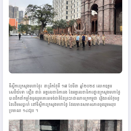
ទីស្តីការក្រសួងមហាផ្ទៃ៖ នាព្រឹកថ្ងៃទី ១៧ ខែមីនា ឆ្នាំ២០២៥ លោកឧត្តម
សេនីយ៍ទោ ឌឿន ដារ៉ា អគ្គលេខាធិការរង នៃអគ្គលេខាធិការដ្ឋានក្រសួងមហាផ្ទៃ
បានដឹកនាំកម្លាំងចូលរួមគោរពទង់ជាតិនៃព្រះរាជាណាចក្រ​កម្ពុជា រៀងរាល់ថ្ងៃចន្ទ
នៃដើមសប្តាហ៍ នៅទីស្តីការក្រសួងមហាផ្ទៃ ដែលមានសមាសភាពចូលរួមសរុប
ប្រមាណ ១៤៨រូប ។