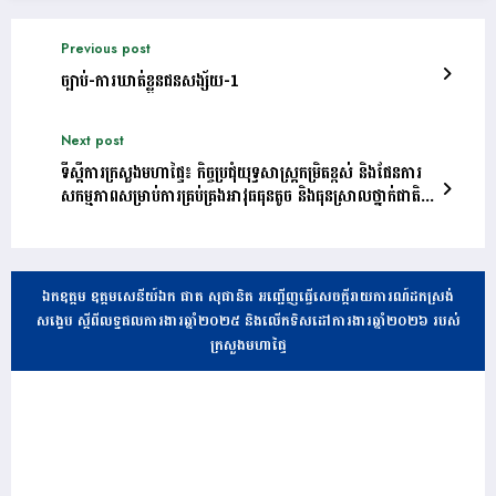
Previous post
ច្បាប់-ការឃាត់ខ្លួនជនសង្ស័យ-1
Next post
ទីស្ដីការក្រសួងមហាផ្ទៃ៖ កិច្ចប្រជុំយុទ្ធសាស្រ្តកម្រិតខ្ពស់ និងផែនការ
សកម្មភាពសម្រាប់ការគ្រប់គ្រងអាវុធធុនតូច និងធុនស្រាលថ្នាក់ជាតិ
និងតំបន់
ឯកឧត្តម ឧត្តមសេនីយ៍ឯក ផាត សុផានិត អញ្ជើញធ្វើសេចក្តីរាយការណ៍ដកស្រង់
សង្ខេប ស្តីពីលទ្ធផលការងារឆ្នាំ២០២៥ និងលើកទិសដៅការងារឆ្នាំ២០២៦ របស់
ក្រសួងមហាផ្ទៃ