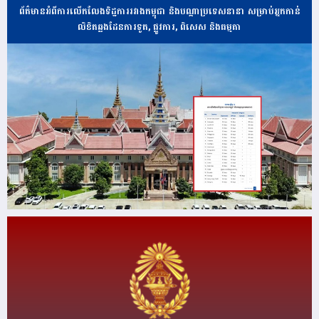
ព័ត៌មានអំពីការលើកលែងទិដ្ឋការរវាងកម្ពុជា និងបណ្ដាប្រទេសនានា សម្រាប់អ្នកកាន់
លិខិតឆ្លងដែនការទូត, ផ្លូវការ, ពិសេស និងធម្មតា