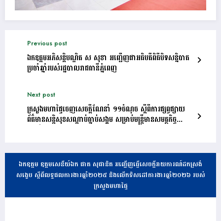
Previous post
ឯកឧត្តមអភិសន្តិបណ្ឌិត ស សុខា អញ្ជើញជាអធិបតីពិធីបិទសន្និបាត
ប្រចាំឆ្នាំរបស់រដ្ឋបាលរាជធានីភ្នំពេញ
Next post
ក្រសួងមហាផ្ទៃចេញសេចក្តីណែនាំ ១១ចំណុច ស្តីពីការផ្សព្វផ្សាយ
ព័ត៌មានសន្តិសុខសណ្តាប់ធ្នាប់សង្គម សម្រាប់មន្ត្រីមានសមត្ថកិច្ច
ក្របខ័ណ្ឌក្រសួងមហាផ្ទៃ
ឯកឧត្តម ឧត្តមសេនីយ៍ឯក ផាត សុផានិត អញ្ជើញធ្វើសេចក្តីរាយការណ៍ដកស្រង់
សង្ខេប ស្តីពីលទ្ធផលការងារឆ្នាំ២០២៥ និងលើកទិសដៅការងារឆ្នាំ២០២៦ របស់
ក្រសួងមហាផ្ទៃ