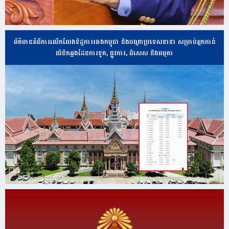
ព័ត៌មានអំពីការលើកលែងទិដ្ឋការរវាងកម្ពុជា និងបណ្ដាប្រទេសនានា សម្រាប់អ្នកកាន់
លិខិតឆ្លងដែនការទូត, ផ្លូវការ, ពិសេស និងធម្មតា