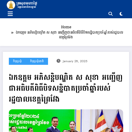
Skip
to
content
Home
ឯកឧត្តម អភិសន្តិបណ្ឌិត ស សុខា អញ្ជើញជាអធិបតីពិធីបិទសន្និបាតប្រចាំឆ្នាំរបស់រដ្ឋបាល
ខេត្តព្រៃវែង
កិច្ចប្រជុំ
កិច្ចប្រជុំជាតិ
January 28, 2025
ឯកឧត្តម អភិសន្តិបណ្ឌិត ស សុខា អញ្ជើញ
ជាអធិបតីពិធីបិទសន្និបាតប្រចាំឆ្នាំរបស់
រដ្ឋបាលខេត្តព្រៃវែង