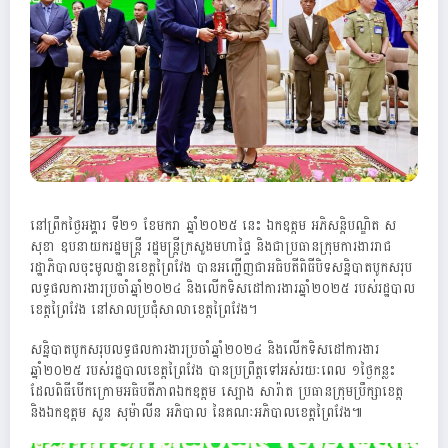
នៅព្រឹកថ្ងៃអង្គារ ទី២១ ខែមករា ឆ្នាំ២០២៥ នេះ ឯកឧត្តម អភិសន្តិបណ្ឌិត ស
សុខា ឧបនាយករដ្ឋមន្ត្រី រដ្ឋមន្ត្រីក្រសួងមហាផ្ទៃ និងជាប្រធានក្រុមការងាររាជ
រដ្ឋាភិបាលចុះមូលដ្ឋានខេត្តព្រៃវែង បានអញ្ជើញជាអធិបតីពិធីបិទសន្និបាតបូកសរុប
លទ្ធផលការងារប្រចាំឆ្នាំ២០២៤ និងលើកទិសដៅការងារឆ្នាំ២០២៥ របស់រដ្ឋបាល
ខេត្តព្រៃវែង នៅសាលប្រជុំសាលាខេត្តព្រៃវែង។
សន្និបាតបូកសរុបលទ្ធផលការងារប្រចាំឆ្នាំ២០២៤ និងលើកទិសដៅការងារ
ឆ្នាំ២០២៥ របស់រដ្ឋបាលខេត្តព្រៃវែង បានប្រព្រឹត្តទៅអស់រយៈពេល ១ថ្ងៃកន្លះ
ដែលពិធីបើកក្រោមអធិបតីភាពឯកឧត្តម ស្បោង សារ៉ាត ប្រធានក្រុមប្រឹក្សាខេត្ត
និងឯកឧត្តម សួន សុម៉ាលីន អភិបាល នៃគណៈអភិបាលខេត្តព្រៃវែង៕