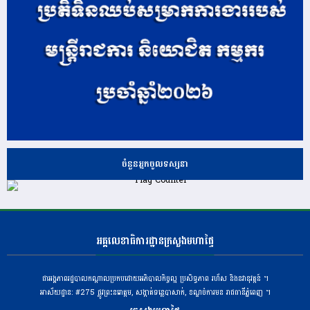
ចំនួនអ្នកចូលទស្សនា
អគ្គលេខាធិការដ្ឋានក្រសួងមហាផ្ទៃ
ជាអង្គភាពរដ្ឋបាលកណ្តាលប្រកបដោយអភិបាលកិច្ចល្អ ប្រសិទ្ធភាព រហ័ស និងនវានុវត្តន៍ ។
អាស័យដ្ឋាន: #275 ​ផ្លូវព្រះនរោត្តម, សង្កាត់ទន្លេបាសាក់, ខណ្ឌចំការមន រាជធានីភ្នំពេញ ។