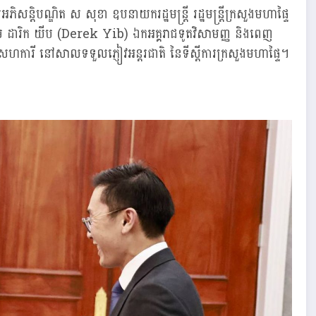
ន្តិបណ្ឌិត ស សុខា ឧបនាយករដ្ឋមន្ត្រី រដ្ឋមន្ត្រីក្រសួងមហាផ្ទៃ
ម ដារិក យីប (Derek Yib) ឯកអគ្គរាជទូតវិសាមញ្ញ និងពេញ
និងសហការី នៅសាលទទួលភ្ញៀវអន្តរជាតិ នៃទីស្តីការក្រសួងមហាផ្ទៃ។