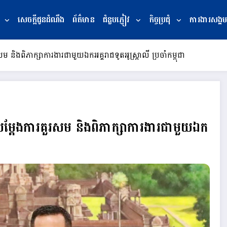
សេចក្ដីជូនដំណឹង
ព័ត៌មាន
ជំនួបភ្ញៀវ
កិច្ចប្រជុំ
ការងារសង្គម
ិងពិភាក្សាការងារជាមួយឯកអគ្គរាជទូតអូស្ត្រាលី ប្រចាំកម្ពុជា
ម្តែងការគួរសម និងពិភាក្សាការងារជាមួយឯក