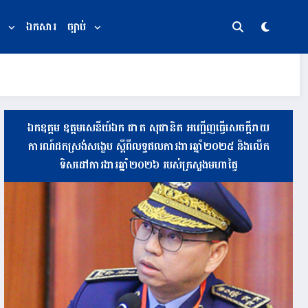
ឯកសារ
ច្បាប់
ឯកឧត្តម ឧត្តមសេនីយ៍ឯក ផាត សុផានិត អញ្ជើញធ្វើសេចក្តីរាយ
ការណ៍ដកស្រង់សង្ខេប ស្តីពីលទ្ធផលការងារឆ្នាំ២០២៥ និងលើក
ទិសដៅការងារឆ្នាំ២០២៦ របស់ក្រសួងមហាផ្ទៃ