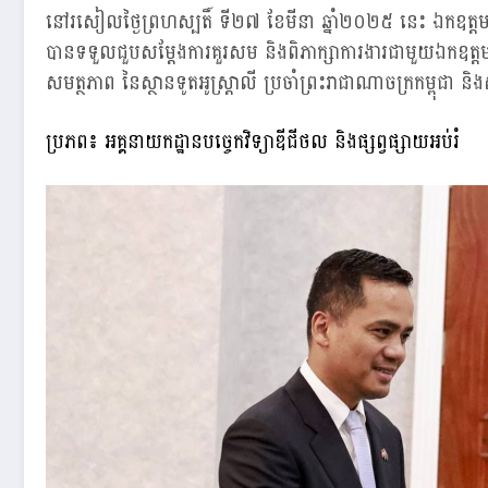
នៅរសៀលថ្ងៃព្រហស្បតិ៍ ទី២៧ ខែមីនា ឆ្នាំ២០២៥ នេះ ឯកឧត្តមអភិស
បានទទួលជួបសម្តែងការគួរសម និងពិភាក្សាការងារជាមួយឯកឧត្ត
សមត្ថភាព នៃស្ថានទូតអូស្ត្រាលី ប្រចាំព្រះរាជាណាចក្រកម្ពុជា 
ប្រភព៖ អគ្គនាយកដ្ឋានបច្ចេកវិទ្យាឌីជីថល និងផ្សព្វផ្សាយអប់រំ