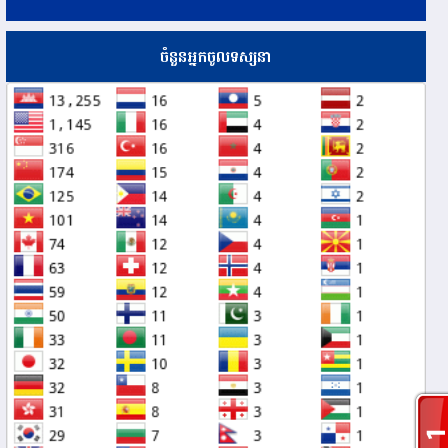
ចំនួនអ្នកចូលទស្សនា