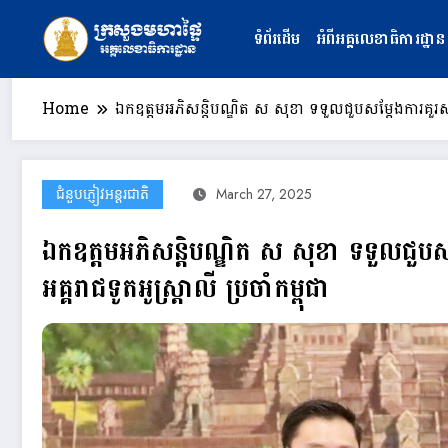
Skip
to
ទំព័រដើម
អំពីអគ្គលេខាធិការដ្ឋាន
content
Home
ឯកឧត្តមអភិសន្តិបណ្ឌិត ស សុខា ទទួលជួបសម្តែងការគួរសម ន
ជំនួបភ្ញៀវអន្តរជាតិ
March 27, 2025
ឯកឧត្តមអភិសន្តិបណ្ឌិត ស សុខា ទទួលជួបស
អគ្គរាជទូតអូស្ត្រាលី ប្រចាំកម្ពុជា