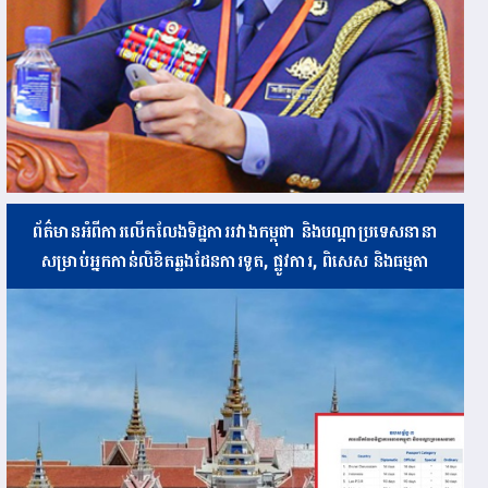
ព័ត៌មានអំពីការលើកលែងទិដ្ឋការរវាងកម្ពុជា និងបណ្ដាប្រទេសនានា
សម្រាប់អ្នកកាន់លិខិតឆ្លងដែនការទូត, ផ្លូវការ, ពិសេស និងធម្មតា