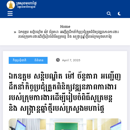
Skip
to
content
Home
ឯកឧត្តម សន្តិបណ្ឌិត ម៉ៅ ច័ន្ទតារា អញ្ជើញដឹកនាំកិច្ចប្រជុំត្រួតពិនិត្យវឌ្ឍនភាពការងារ
របស់ក្រុមការងារដើម្បីរៀបចំពិធីសូត្រមន្ត និង សង្ក្រាន្តឆ្នាំថ្មីរបស់ក្រសួងមហាផ្ទៃ
កិច្ចប្រជុំជាតិ
ព័ត៌មាន
April 7, 2025
ឯកឧត្តម សន្តិបណ្ឌិត ម៉ៅ ច័ន្ទតារា អញ្ជើញ
ដឹកនាំកិច្ចប្រជុំត្រួតពិនិត្យវឌ្ឍនភាពការងារ
របស់ក្រុមការងារដើម្បីរៀបចំពិធីសូត្រមន្ត
និង សង្ក្រាន្តឆ្នាំថ្មីរបស់ក្រសួងមហាផ្ទៃ