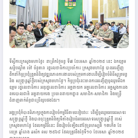
ទីស្ដីការក្រសួងមហាផ្ទៃ៖ នាព្រឹកថ្ងៃចន្ទ ទី៧ ខែមេសា ឆ្នាំ២០២៥ នេះ ឯកឧត្តម
សន្តិបណ្ឌិត ម៉ៅ ច័ន្ទតារា រដ្ឋលេខាធិការប្រចាំការ ក្រសួងមហាផ្ទៃ បានអញ្ជើញ
ដឹកនាំកិច្ចប្រជុំត្រួតពិនិត្យវឌ្ឍនភាពការងាររបស់ក្រុមការងារដើម្បីរៀបចំពិធីសូត្រមន្ត
និង សង្ក្រាន្តឆ្នាំថ្មីរបស់ក្រសួងមហាផ្ទៃ។ កិច្ចប្រជុំនេះមានការអញ្ចេីញចូលរួមពីឯក
ឧត្តម រដ្ឋលេខាធិការ អនុរដ្ឋលេខាធិការ អគ្គនាយក អគ្គលេខាធិការ អគ្គស្នងការរង
នគរបាលជាតិ អគ្គនាយករង ប្រធាននាយកដ្ឋាន សមាជិក-សមាជិកា និងមន្រ្តី
ជំនាញពាក់ព័ន្ធជាច្រើនរូបផងដែរ។
អង្គប្រជុំក៏បានពិភាក្សាក្នុងការរៀបចំកម្មវិធីតាមរបៀបវារៈ ដើម្បីចូលរួមអបអរសាទរ
សង្ក្រាន្តឆ្នាំថ្មី និងបានចុះត្រួតពិនិត្យទីតាំងរៀបចំអបអរសាទរសង្ក្រាន្តឆ្នាំថ្មី របស់
ក្រសួងមហាផ្ទៃ ដែលកម្មវិធីនេះ នឹងរៀបចំឡើងនៅថ្ងៃព្រហស្បតិ៍ ១៣កេីត ខែ
ចេត្រ ឆ្នាំរោង ឆស័ក ពស ២៥៦៨ ដែលត្រូវនឹងថ្ងៃទី១០ ខែមេសា ឆ្នាំ២០២៥