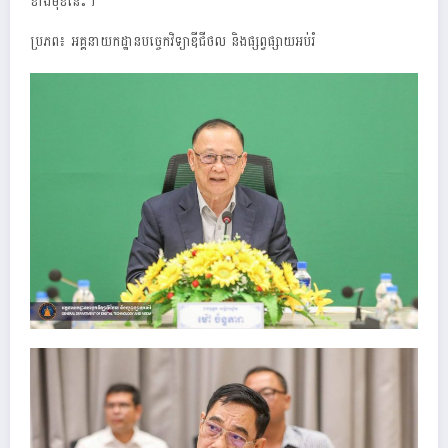
ខាងមុខនេះ។
ប្រភព៖ អគ្គនាយកដ្ឋានបច្ចេកវិទ្យាឌីជីថល និងផ្សព្វផ្សាយអប់រំ