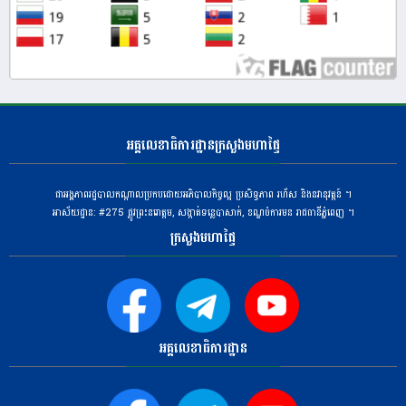
អគ្គលេខាធិការដ្ឋានក្រសួងមហាផ្ទៃ
ជាអង្គភាពរដ្ឋបាលកណ្តាលប្រកបដោយអភិបាលកិច្ចល្អ ប្រសិទ្ធភាព រហ័ស និងនវានុវត្តន៍ ។
អាស័យដ្ឋាន: #275 ​ផ្លូវព្រះនរោត្តម, សង្កាត់ទន្លេបាសាក់, ខណ្ឌចំការមន រាជធានីភ្នំពេញ ។
ក្រសួងមហាផ្ទៃ
អគ្គលេខាធិការដ្ឋាន