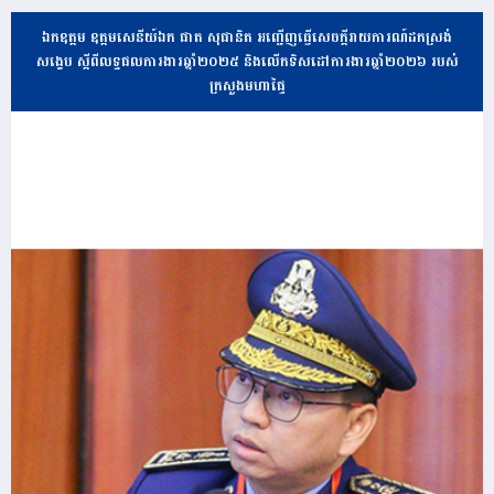
ឯកឧត្តម ឧត្តមសេនីយ៍ឯក ផាត សុផានិត អញ្ជើញធ្វើសេចក្តីរាយការណ៍ដកស្រង់
សង្ខេប ស្តីពីលទ្ធផលការងារឆ្នាំ២០២៥ និងលើកទិសដៅការងារឆ្នាំ២០២៦ របស់
ក្រសួងមហាផ្ទៃ