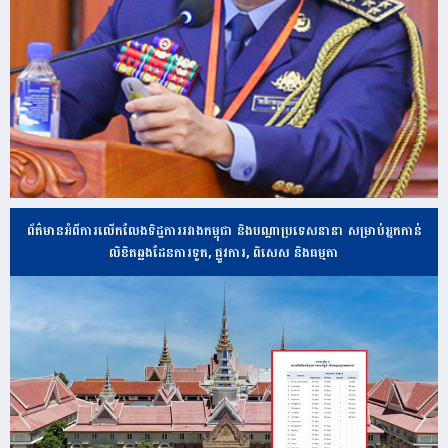
ព័ត៌មានអំពីការលើកលែងទិដ្ឋការរវាងកម្ពុជា និងបណ្ដាប្រទេសនានា សម្រាប់អ្នកកាន់
លិខិតឆ្លងដែនការទូត, ផ្លូវការ, ពិសេស និងធម្មតា