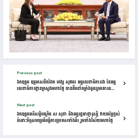
Previous post
ឯកឧត្តម ឧត្តមសេនីយ៍ឯក ហង្ស សុផល អគ្គលេខាធិការរង នៃអគ្គ
លេខាធិការដ្ឋានក្រសួងមហាផ្ទៃ បានដឹកនាំកម្លាំងចូលរួមគោរព
ទង់ជាតិនៃព្រះរាជាណាចក្រ​កម្ពុជា
Next post
ឯកឧត្តមអភិសន្តិបណ្ឌិត ស សុខា និងអគ្គរដ្ឋអាជ្ញារុស្សី វាយតម្លៃខ្ពស់
ចំពោះកិច្ចសហប្រតិបត្តិការប្រទេសទាំងពីរ រួមទាំងវិស័យមហាផ្ទៃ