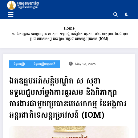
Skip
to
content
Home
ឯកឧត្តមអភិសន្តិបណ្ឌិត ស សុខា ទទួលជួបសម្តែងការគួរសម និងពិភាក្សាការងារជាមួយ
ប្រធានបេសកកម្ម នៃអង្គការអន្តរជាតិទេសន្តរប្រវេសន៍ (IOM)
ជំនួបភ្ញៀវ
ជំនួបភ្ញៀវអន្តរជាតិ
May 26, 2025
ឯកឧត្តមអភិសន្តិបណ្ឌិត ស សុខា
ទទួលជួបសម្តែងការគួរសម និងពិភាក្សា
ការងារជាមួយប្រធានបេសកកម្ម នៃអង្គការ
អន្តរជាតិទេសន្តរប្រវេសន៍ (IOM)