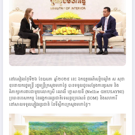
នៅរសៀលថ្ងៃទី២៦ ខែឧសភា ឆ្នាំ២០២៥ នេះ ឯកឧត្តមអភិសន្តិបណ្ឌិត ស សុខា
ឧបនាយករដ្ឋមន្ត្រី រដ្ឋមន្ត្រីក្រសួងមហាផ្ទៃ បានទទួលជួបសម្តែងការគួរសម និង
ពិភាក្សាការងារជាមួយលោកស្រី ណេលី ហ្កាសាយនី (Nellie GHUSAYNI)
ប្រធានបេសកកម្ម នៃអង្គការអន្តរជាតិទេសន្តរប្រវេសន៍ (IOM) និងសហការី
នៅសាលទទួលភ្ញៀវអន្តរជាតិ នៃទីស្តីការក្រសួងមហាផ្ទៃ។