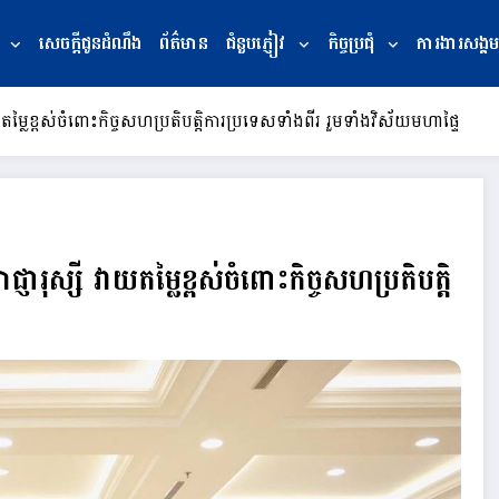
សេចក្ដីជូនដំណឹង
ព័ត៌មាន
ជំនួបភ្ញៀវ
កិច្ចប្រជុំ
ការងារសង្គម
យតម្លៃខ្ពស់ចំពោះកិច្ចសហប្រតិបត្តិការប្រទេសទាំងពីរ រួមទាំងវិស័យមហាផ្ទៃ
ញារុស្សី វាយតម្លៃខ្ពស់ចំពោះកិច្ចសហប្រតិបត្តិ