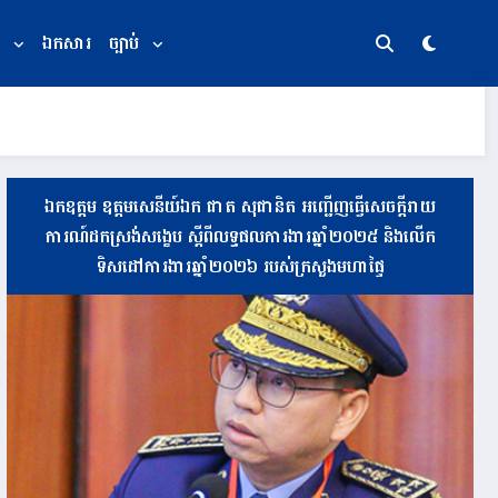
ឯកសារ
ច្បាប់
ឯកឧត្តម ឧត្តមសេនីយ៍ឯក ផាត សុផានិត អញ្ជើញធ្វើសេចក្តីរាយ
ការណ៍ដកស្រង់សង្ខេប ស្តីពីលទ្ធផលការងារឆ្នាំ២០២៥ និងលើក
ទិសដៅការងារឆ្នាំ២០២៦ របស់ក្រសួងមហាផ្ទៃ