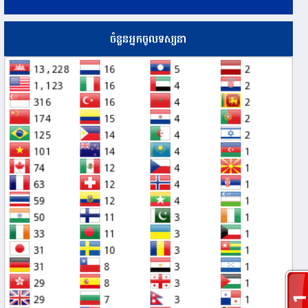
ចំនួនអ្នកចូលទស្សនា