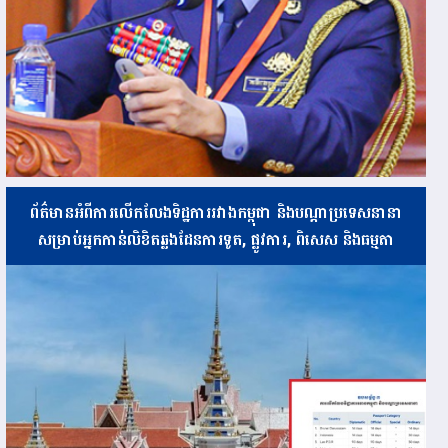
ព័ត៌មានអំពីការលើកលែងទិដ្ឋការរវាងកម្ពុជា និងបណ្ដាប្រទេសនានា
សម្រាប់អ្នកកាន់លិខិតឆ្លងដែនការទូត, ផ្លូវការ, ពិសេស និងធម្មតា