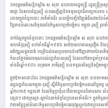
ឯកឧត្ដ​ម​អភិសន្តិបណ្ឌិត ស សុខា ឧបនាយករដ្ឋមន្ត្រី រដ្ឋមន្ត្រីក្រ
អាជ្ញា នៃសហព័ន្ធរុស្ស៊ី បានអញ្ជើញនិងទទួលជួបពិភាក្សាការងា
ដោយក្នុងជំនួបនោះ ភាគីទាំងពីរ បានរម្លឹកឡើងវិញអំពីសវតានៃចំណង
វិជ្ជមានចំពោះសមិទ្ធផលនៃកិច្ចសហប្រតិបត្តិការ កម្ពុជា-រុស្សុី រួមទ
ជាក់ស្ដែងក្នុងជំនួបនោះ ​​​​​​​ឯកឧត្ដ​ម​អភិសន្តិបណ្ឌិត ស សុខា បា
សហព័ន្ធរុស្ស៊ី ចាប់តាំងពីឆ្នាំ១៩៥៦ សម័យសហភាពសូវៀត និងរ
អភិវឌ្ឍសង្គមជាតិ បម្រើដល់ផលប្រយោជន៍ទៅវិញទៅមកនៃភាគីទាំងពីរ
ក៏បានថ្លែងអំណរគុណដល់រដ្ឋាភិបាលរុស្ស៊ី ដែលនៅតែបន្តគាំទ្រដល
តាំងពីរឆ្នាំ១៩៨០ រហូតមក ភាគីរុស្ស៊ី បានទទួលសិស្សនិស្សិតកម្
ក្នុងឱកាសនោះដែរ ឯកឧត្ដ​ម​អភិសន្តិបណ្ឌិត ស សុខា បានកោតសរស
អន្តររដ្ឋាភិបាលកម្ពុជា-រុស្ស៊ី ស្ដីពីកិច្ចសហប្រតិបត្តិការពាណិជ្ជក
ឆ្នាំ២០២៥ កន្លងទៅ ដែលកិច្ចប្រជុំនេះគឺជាយន្តការដ៏មានសារៈសំខា
ផ្សេងៗ រវាងក្រសួង-ស្ថាប័នពាក់ព័ន្ធនៃប្រទេសទាំងពីរ។ ក្នុងកិច្ច
វាយតម្លៃខ្ពស់ចំពោះកិច្ចសហប្រតិបត្តិការអនុវត្តច្បាប់រវាងប្រទេសទ