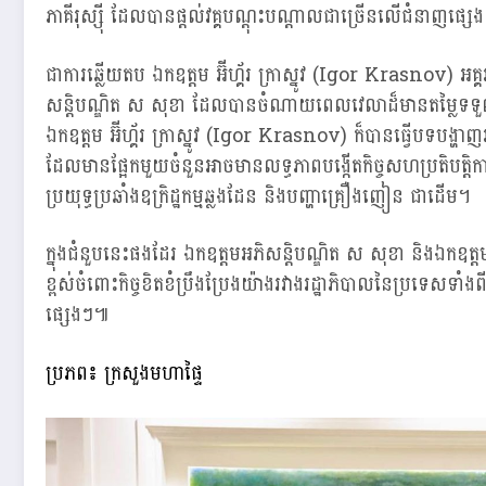
ភាគីរុស្ស៊ី ដែលបាន​ផ្ដល់វគ្គបណ្ដុះបណ្ដាលជាច្រើនលើជំនាញផ្សេង
ជាការឆ្លើយតប ឯកឧត្ដម អ៊ីហ្គ័រ ក្រាស្នូវ (Igor Krasnov) អគ្គ
សន្តិបណ្ឌិត ស សុខា ដែលបានចំណាយពេលវេលាដ៏មានតម្លៃទទួលជួប
ឯកឧត្ដម អ៊ីហ្គ័រ ក្រាស្នូវ (Igor Krasnov) ក៏បានធ្វើបទបង្ហាញអំព
ដែលមានផ្អែកមួយចំនួនអាចមានលទ្ធភាពបង្កើតកិច្ចសហប្រតិបត្តិកា
ប្រយុទ្ធប្រឆាំងឧក្រិដ្ឋកម្មឆ្លងដែន និងបញ្ហាគ្រឿងញៀន ជាដើម។
ក្នុងជំនួបនេះផងដែរ ឯកឧត្តមអភិសន្តិបណ្ឌិត ស សុខា និងឯកឧត្ដម
ខ្ពស់ចំពោះកិច្ចខិតខំប្រឹងប្រែងយ៉ាងរវាងរដ្ឋាភិបាលនៃប្រទេសទាំងព
ផ្សេងៗ៕
ប្រភព៖ ក្រសួងមហាផ្ទៃ