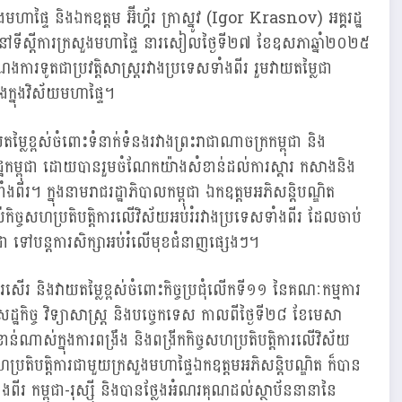
សួងមហាផ្ទៃ និងឯកឧត្ដម អ៊ីហ្គ័រ ក្រាស្នូវ (Igor Krasnov) អគ្គរដ្ឋ
រ នៅទីស្ដីការក្រសួងមហាផ្ទៃ នារសៀលថ្ងៃទី២៧ ខែឧសភាឆ្នាំ២០២៥
ការទូតជាប្រវត្តិសាស្រ្តរវាងប្រទេសទាំងពីរ រួមវាយតម្លៃជា
ាំងក្នុងវិស័យមហាផ្ទៃ។
នវាយតម្លៃខ្ពស់ចំពោះទំនាក់ទំនងរវាងព្រះរាជាណាចក្រកម្ពុជា និង
ដ្ឋកម្ពុជា ដោយបានរួមចំណែកយ៉ាងសំខាន់ដល់ការស្តារ កសាងនិង
។ ក្នុងនាមរាជរដ្ឋាភិបាលកម្ពុជា ឯកឧត្ដ​ម​អភិសន្តិបណ្ឌិត
់កិច្ចសហប្រតិបត្តិការលើវិស័យអប់រំរវាងប្រទេសទាំងពីរ ដែលចាប់
ពុជា ទៅបន្តការសិក្សាអប់រំលើមុខជំនាញផ្សេងៗ។
ើរ និងវាយតម្លៃខ្ពស់ចំពោះ​កិច្ចប្រជុំលើកទី១១ នៃគណៈកម្មការ
ម្ម សេដ្ឋកិច្ច វិទ្យាសាស្ត្រ និងបច្ចេកទេស កាលពីថ្ងៃទី២៨ ខែមេសា
ន់ណាស់ក្នុងការពង្រឹង និងពង្រីកកិច្ចសហប្រតិបត្តិការលើវិស័យ
សហប្រតិបត្តិការជាមួយក្រសួងមហាផ្ទៃឯកឧត្ដ​ម​អភិសន្តិបណ្ឌិត ក៏បាន
ាំងពីរ កម្ពុជា-​រុស្ស៊ី និងបានថ្លែងអំណរគុណដល់ស្ថាប័ននានានៃ