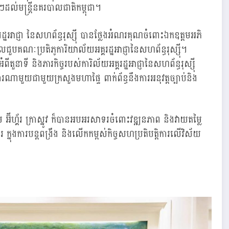
ៗដល់មន្ត្រីនគរបាលជាតិកម្ពុជា។
រដ្ឋអាជ្ញា នៃសហព័ន្ធរុស្ស៊ី បានថ្លែងអំណរគុណចំពោះឯកឧត្ដមអភិ
គណៈប្រតិភូការិយាល័យអគ្គរដ្ឋអាជ្ញានៃសហព័ន្ធរុស្ស៊ី។
ីតួនាទី និងភារកិច្ចរបស់ការិល័យអគ្គរដ្ឋអាជ្ញានៃសហព័ន្ធរុស្ស៊ី
រណាមួយជាមួយក្រសួងមហាផ្ទៃ ពាក់ព័ន្ធនឹងការអនុវត្តច្បាប់និង
 អ៊ីហ្គ័រ ក្រាស្នូវ ក៏បានអបអរសាទរចំពោះវឌ្ឍនភាព និងវាយតម្លៃ
ីរ ក្នុងការបន្តពង្រឹង និងលើកកម្ពស់កិច្ចសហប្រតិបត្តិការលើវិស័យ