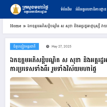
Skip
to
ទំព័រដើម
អំពីអគ្គលេខាធិការដ្ឋាន
content
Home
ឯកឧត្តមអភិសន្តិបណ្ឌិត ស សុខា និងអគ្គរដ្ឋអាជ្ញារុស្សី វា
ជំនួបភ្ញៀវអន្តរជាតិ
May 27, 2025
ឯកឧត្តមអភិសន្តិបណ្ឌិត ស សុខា និងអគ្គរដ្ឋអាជ្
ការប្រទេសទាំងពីរ រួមទាំងវិស័យមហាផ្ទៃ