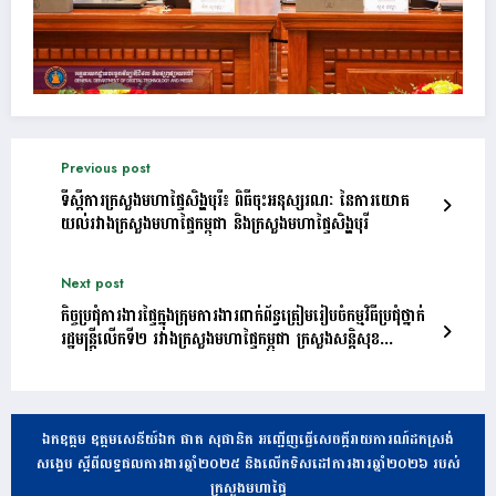
Previous post
ទីស្តីការក្រសួងមហាផ្ទៃសិង្ហបុរី៖ ពិធីចុះអនុស្សរណៈ នៃការយោគ
យល់រវាងក្រសួងមហាផ្ទៃកម្ពុជា និងក្រសួងមហាផ្ទៃសិង្ហបុរី
Next post
កិច្ចប្រជុំការងារផ្ទៃក្នុងក្រុមការងារពាក់ព័ន្ធត្រៀមរៀបចំកម្មវិធីប្រជុំថ្នាក់
រដ្ឋមន្ត្រីលេីកទី២ រវាងក្រសួងមហាផ្ទៃកម្ពុជា ក្រសួងសន្តិសុខ
សាធារណឡាវ និងក្រសួងនគរបាលវៀតណាម
ឯកឧត្តម ឧត្តមសេនីយ៍ឯក ផាត សុផានិត អញ្ជើញធ្វើសេចក្តីរាយការណ៍ដកស្រង់
សង្ខេប ស្តីពីលទ្ធផលការងារឆ្នាំ២០២៥ និងលើកទិសដៅការងារឆ្នាំ២០២៦ របស់
ក្រសួងមហាផ្ទៃ