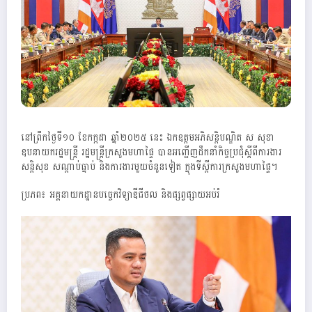
នៅព្រឹកថ្ងៃទី១០ ខែកក្កដា ឆ្នាំ២០២៥ នេះ ឯកឧត្តមអភិសន្តិបណ្ឌិត ស សុខា
ឧបនាយករដ្ឋមន្ត្រី រដ្ឋមន្ត្រីក្រសួងមហាផ្ទៃ បានអញ្ជើញដឹកនាំកិច្ចប្រជុំស្តីពីការងារ
សន្តិសុខ សណ្តាប់ធ្នាប់ និងការងារមួយចំនួនទៀត ក្នុងទីស្តីការក្រសួងមហាផ្ទៃ។
ប្រភព៖ អគ្គនាយកដ្ឋានបច្ចេកវិទ្យាឌីជីថល និងផ្សព្វផ្សាយអប់រំ