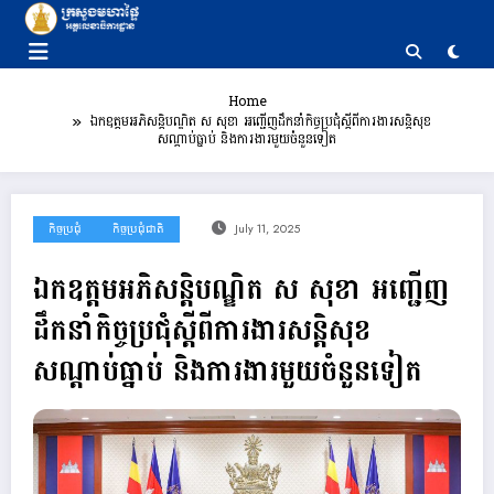
Skip
to
content
Home
ឯកឧត្តមអភិសន្តិបណ្ឌិត ស សុខា អញ្ជើញដឹកនាំកិច្ចប្រជុំស្តីពីការងារសន្តិសុខ
សណ្តាប់ធ្នាប់ និងការងារមួយចំនួនទៀត
កិច្ចប្រជុំ
កិច្ចប្រជុំជាតិ
July 11, 2025
ឯកឧត្តមអភិសន្តិបណ្ឌិត ស សុខា អញ្ជើញ
ដឹកនាំកិច្ចប្រជុំស្តីពីការងារសន្តិសុខ
សណ្តាប់ធ្នាប់ និងការងារមួយចំនួនទៀត