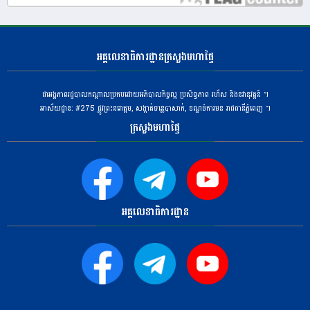
អគ្គលេខាធិការដ្ឋានក្រសួងមហាផ្ទៃ
ជាអង្គភាពរដ្ឋបាលកណ្តាលប្រកបដោយអភិបាលកិច្ចល្អ ប្រសិទ្ធភាព រហ័ស និងនវានុវត្តន៍ ។
អាស័យដ្ឋាន: #275 ​ផ្លូវព្រះនរោត្តម, សង្កាត់ទន្លេបាសាក់, ខណ្ឌចំការមន រាជធានីភ្នំពេញ ។
ក្រសួងមហាផ្ទៃ
អគ្គលេខាធិការដ្ឋាន