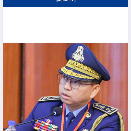
ក្រសួងមហាផ្ទៃ