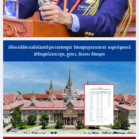
ព័ត៌មានអំពីការលើកលែងទិដ្ឋការរវាងកម្ពុជា និងបណ្ដាប្រទេសនានា សម្រាប់អ្នកកាន់
លិខិតឆ្លងដែនការទូត, ផ្លូវការ, ពិសេស និងធម្មតា