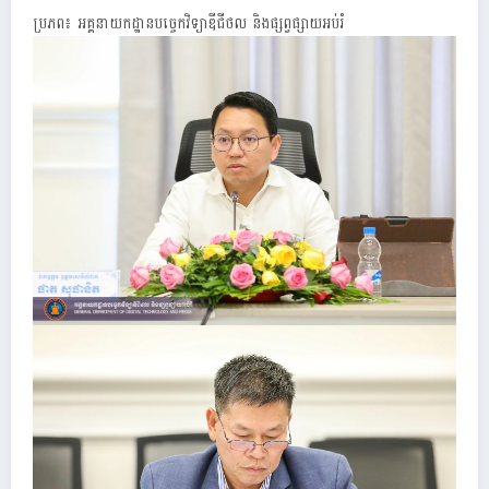
ប្រភព៖ អគ្គនាយកដ្ឋានបច្ចេកវិទ្យាឌីជីថល និងផ្សព្វផ្សាយអប់រំ