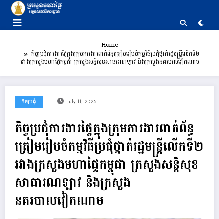
Skip
to
content
Home
កិច្ចប្រជុំការងារផ្ទៃក្នុងក្រុមការងារពាក់ព័ន្ធត្រៀមរៀបចំកម្មវិធីប្រជុំថ្នាក់រដ្ឋមន្ត្រីលេីកទី២
រវាងក្រសួងមហាផ្ទៃកម្ពុជា ក្រសួងសន្តិសុខសាធារណឡាវ និងក្រសួងនគរបាលវៀតណាម
កិច្ចប្រជុំ
July 11, 2025
កិច្ចប្រជុំការងារផ្ទៃក្នុងក្រុមការងារពាក់ព័ន្ធ
ត្រៀមរៀបចំកម្មវិធីប្រជុំថ្នាក់រដ្ឋមន្ត្រីលេីកទី២
រវាងក្រសួងមហាផ្ទៃកម្ពុជា ក្រសួងសន្តិសុខ
សាធារណឡាវ និងក្រសួង
នគរបាលវៀតណាម