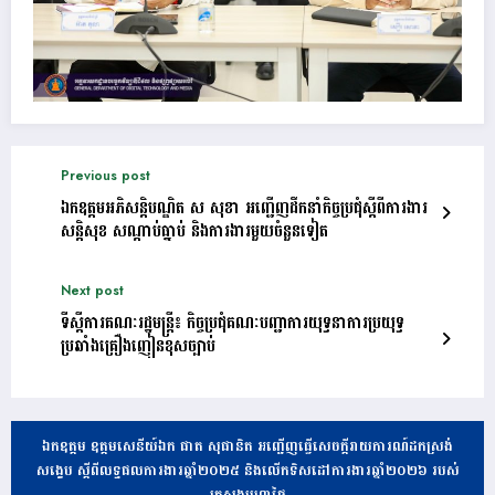
Previous post
ឯកឧត្តមអភិសន្តិបណ្ឌិត ស សុខា អញ្ជើញដឹកនាំកិច្ចប្រជុំស្តីពីការងារ
សន្តិសុខ សណ្តាប់ធ្នាប់ និងការងារមួយចំនួនទៀត
Next post
ទីស្ដីការគណៈរដ្ឋមន្ត្រី៖ កិច្ចប្រជុំគណៈបញ្ជាការយុទ្ធនាការប្រយុទ្ធ
ប្រឆាំងគ្រឿងញៀនខុសច្បាប់
ឯកឧត្តម ឧត្តមសេនីយ៍ឯក ផាត សុផានិត អញ្ជើញធ្វើសេចក្តីរាយការណ៍ដកស្រង់
សង្ខេប ស្តីពីលទ្ធផលការងារឆ្នាំ២០២៥ និងលើកទិសដៅការងារឆ្នាំ២០២៦ របស់