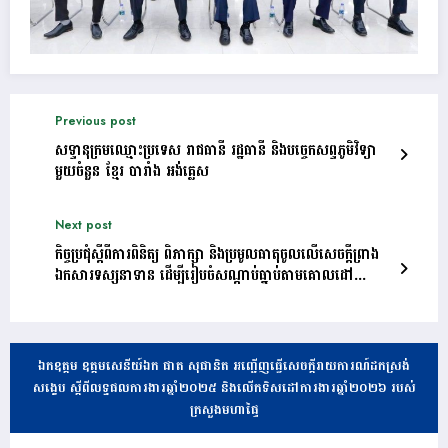
Previous post
សទ្ទានុក្រមឈ្មោះប្រទេស រាជធានី រដ្ឋធានី និងបច្ចេកសព្ទភូមិវិទ្យា
មួយចំនួន ខ្មែរ បារាំង អង់គ្លេស
Next post
កិច្ចប្រជុំស្ដីពីការពិនិត្យ ពិភាក្សា និងប្រមូលធាតុចូលលើសេចក្ដីព្រាង
ឯកសារទស្សនាទាន ដើម្បីរៀបចំសណ្ដាប់ធ្នាប់តាមគោលដៅ
សំខាន់ៗចំពោះមុខ ក្នុងសមត្ថកិច្ចក្រសួងមហាផ្ទៃ
ឯកឧត្តម ឧត្តមសេនីយ៍ឯក ផាត សុផានិត អញ្ជើញធ្វើសេចក្តីរាយការណ៍ដកស្រង់
សង្ខេប ស្តីពីលទ្ធផលការងារឆ្នាំ២០២៥ និងលើកទិសដៅការងារឆ្នាំ២០២៦ របស់
ក្រសួងមហាផ្ទៃ