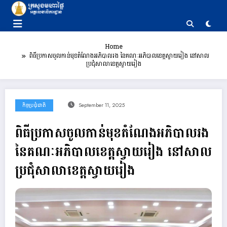
Skip
to
content
Home
ពិធីប្រកាសចូលកាន់មុខតំណែងអភិបាលរង នៃគណៈអភិបាលខេត្តស្វាយរៀង នៅសាល
ប្រជុំសាលាខេត្តស្វាយរៀង
កិច្ចប្រជុំជាតិ
September 11, 2025
ពិធីប្រកាសចូលកាន់មុខតំណែងអភិបាលរង
នៃគណៈអភិបាលខេត្តស្វាយរៀង នៅសាល
ប្រជុំសាលាខេត្តស្វាយរៀង