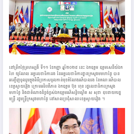
នៅព្រឹកថ្ងៃព្រហស្បតិ៍ ទី១១ ខែកញ្ញា ឆ្នាំ២០២៥ នេះ ឯកឧត្តម ឧត្តមសេនីយ៍ឯក
ហៃ យូណែល អគ្គលេខាធិការរង នៃអគ្គលេខាធិការដ្ឋានក្រសួងមមហាផ្ទៃ បាន
អញ្ជើញចូលរួមក្នុងពិធីប្រកាសចូលកាន់មុខតំណែងអភិបាលរង នៃគណៈអភិបាល
ខេត្តស្វាយរៀង ក្រោមអធិបតីភាព ឯកឧត្តម ប៊ុន ហុន រដ្ឋលេខាធិការក្រសួង
មហាផ្ទៃ និងជាតំណាងដ៏ខ្ពង់ខ្ពស់ឯកឧត្តមអភិសន្តិបណ្ឌិត ស សុខា ឧបនាយករដ្ឋ
មន្ត្រី រដ្ឋមន្ត្រីក្រសួងមហាផ្ទៃ នៅសាលប្រជុំសាលាខេត្តស្វាយរៀង ។