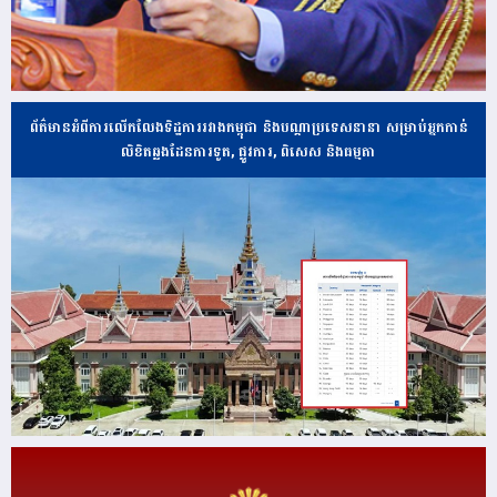
ព័ត៌មានអំពីការលើកលែងទិដ្ឋការរវាងកម្ពុជា និងបណ្ដាប្រទេសនានា សម្រាប់អ្នកកាន់
លិខិតឆ្លងដែនការទូត, ផ្លូវការ, ពិសេស និងធម្មតា