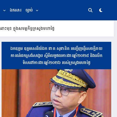
ឯកសារ
ច្បាប់
ោះមុខ ក្នុងសមត្ថកិច្ចក្រសួងមហាផ្ទៃ
ឯកឧត្តម ឧត្តមសេនីយ៍ឯក ផាត សុផានិត អញ្ជើញធ្វើសេចក្តីរាយ
ការណ៍ដកស្រង់សង្ខេប ស្តីពីលទ្ធផលការងារឆ្នាំ២០២៥ និងលើក
ទិសដៅការងារឆ្នាំ២០២៦ របស់ក្រសួងមហាផ្ទៃ