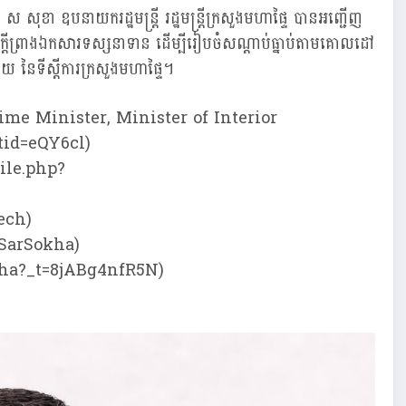
 ស សុខា ឧបនាយករដ្ឋមន្ត្រី រដ្ឋមន្ត្រីក្រសួងមហាផ្ទៃ បានអញ្ជើញ
លើសេចក្ដីព្រាងឯកសារទស្សនាទាន ដើម្បីរៀបចំសណ្ដាប់ធ្នាប់តាមគោលដៅ
័យ នៃទីស្តីការក្រសួងមហាផ្ទៃ។
ime Minister, Minister of Interior
tid=eQY6cl)
ile.php?
ech)
SarSokha)
kha?_t=8jABg4nfR5N)