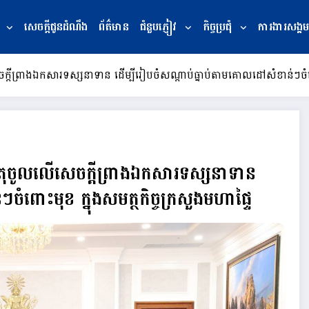
សេចក្ដីជូនដំណឹង
ព័ត៌មាន
ជំនួបភ្ញៀវ
កិច្ចប្រជុំ
ការងារសង្គម
លើសេចក្ដីព្រាងឯកសារទស្សនាទាន ដើម្បីរៀបចំសណ្ដាប់ធ្នាប់តាមគោលដៅសំខាន់ៗចំព
រមូលធាតុចូលលើសេចក្ដីព្រាងឯកសារទស្សនាទាន
ចំពោះមុខ ក្នុងសមត្ថកិច្ចក្រសួងមហាផ្ទៃ