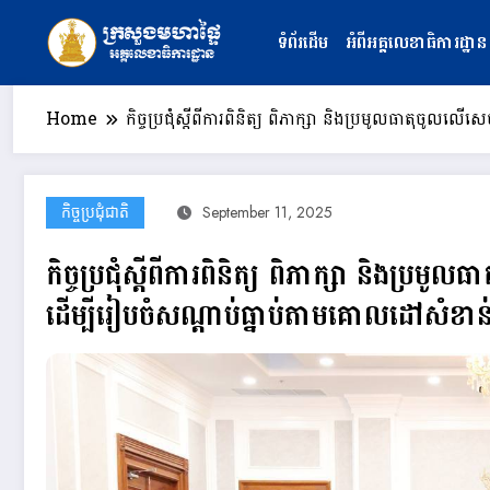
Skip
to
ទំព័រដើម
អំពីអគ្គលេខាធិការដ្ឋាន
content
Home
កិច្ចប្រជុំស្ដីពីការពិនិត្យ ពិភាក្សា និងប្រមូលធាតុចូល
កិច្ចប្រជុំជាតិ
September 11, 2025
កិច្ចប្រជុំស្ដីពីការពិនិត្យ ពិភាក្សា និងប្
ដើម្បីរៀបចំសណ្ដាប់ធ្នាប់តាមគោលដៅសំខាន់ៗ