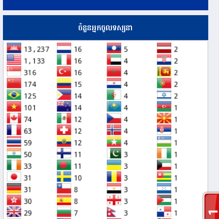
ចំនួនអ្នកចូលទស្សនា