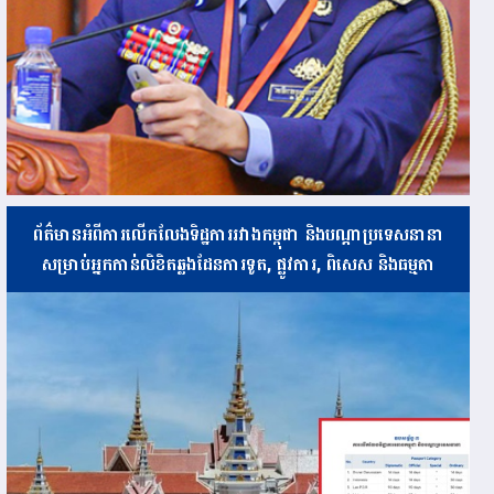
ព័ត៌មានអំពីការលើកលែងទិដ្ឋការរវាងកម្ពុជា និងបណ្ដាប្រទេសនានា
សម្រាប់អ្នកកាន់លិខិតឆ្លងដែនការទូត, ផ្លូវការ, ពិសេស និងធម្មតា