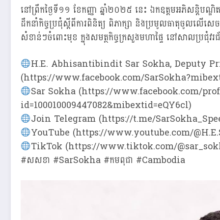
នៅព្រឹកថ្ងៃទី១១ ខែកញ្ញា ឆ្នាំ២០២៥ នេះ ឯកឧត្តមអភិសន្តិបណ្ឌិត
ដឹកនាំកិច្ចប្រជុំស្ដីពីការពិនិត្យ ពិភាក្សា និងប្រមូលធាតុចូល
សំខាន់ៗចំពោះមុខ ក្នុងសមត្ថកិច្ចក្រសួងមហាផ្ទៃ នៅសាលប្រជុំវរជ
H.E. Abhisantibindit Sar Sokha, Deputy Pr
(https://www.facebook.com/SarSokha?mibex
Sar Sokha (https://www.facebook.com/prof
id=100010009447082&mibextid=eQY6cl)
Join Telegram (https://t.me/SarSokha_Spe
YouTube (https://www.youtube.com/@H.E.
TikTok (https://www.tiktok.com/@sar_so
#សសខា #SarSokha #កមពុជា #Cambodia