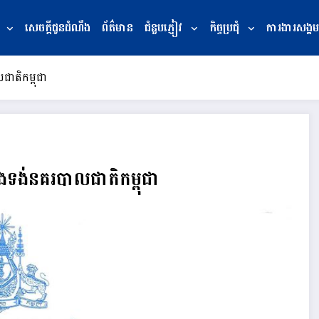
សេចក្ដីជូនដំណឹង
ព័ត៌មាន
ជំនួបភ្ញៀវ
កិច្ចប្រជុំ
ការងារសង្គម
ជាតិកម្ពុជា
និងទង់នគរបាលជាតិកម្ពុជា