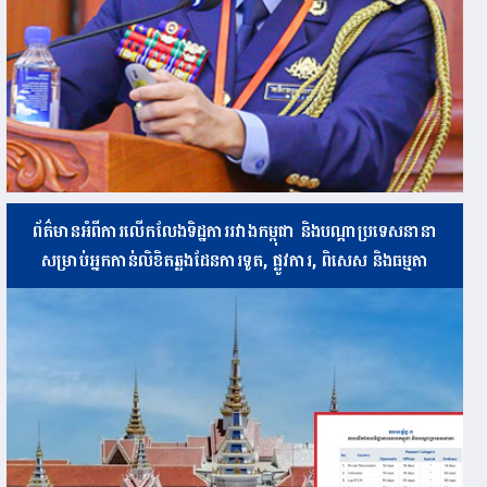
ព័ត៌មានអំពីការលើកលែងទិដ្ឋការរវាងកម្ពុជា និងបណ្ដាប្រទេសនានា
សម្រាប់អ្នកកាន់លិខិតឆ្លងដែនការទូត, ផ្លូវការ, ពិសេស និងធម្មតា