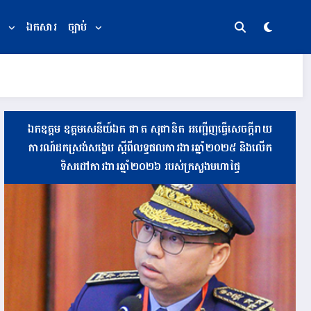
ឯកសារ
ច្បាប់
ឯកឧត្តម ឧត្តមសេនីយ៍ឯក ផាត សុផានិត អញ្ជើញធ្វើសេចក្តីរាយ
ការណ៍ដកស្រង់សង្ខេប ស្តីពីលទ្ធផលការងារឆ្នាំ២០២៥ និងលើក
ទិសដៅការងារឆ្នាំ២០២៦ របស់ក្រសួងមហាផ្ទៃ