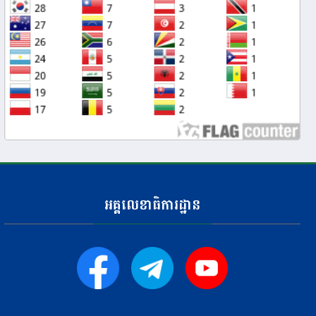
អគ្គលេខាធិការដ្ឋាន