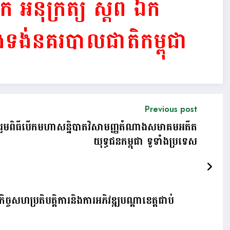
អនុក្រឹត្យ ស្តីពី ឯក
ងទង់នគរបាលជាតិកម្ពុជា
Previous post
លរួមពិធីបើកមហាសន្និបាតវិសាមញ្ញតំណាងសមាគមអតីត
យុទ្ធជនកម្ពុជា ទូទាំងប្រទេស
ពីកិច្ចសហប្រតិបត្តិការនិងការអភិវឌ្ឍបណ្តាខេត្តជាប់