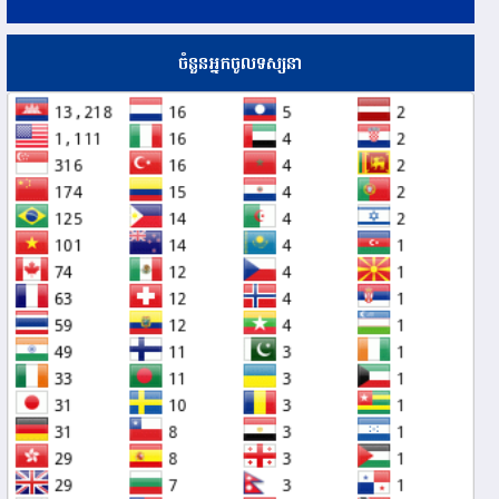
ចំនួនអ្នកចូលទស្សនា