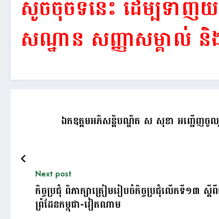
សូចចុចទីនេះ ដើម្បីទាញយក 
សណ្ឋាន សញ្ញាសម្គាល់ និ
ឯកឧត្តមអភិសន្តិបណ្ឌិត ស សុខា អញ្ជើញចូ
Next post
កិច្ចប្រជុំ ពិភាក្សាត្រៀមរៀបចំកិច្ចប្រជុំលើកទី១៣ ស្តី
ព្រំដែនកម្ពុជា-វៀតណាម