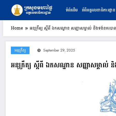
Skip
to
ទំព័រដើម
អំពីអគ្គលេខាធិការដ្ឋាន
content
Home
អនុក្រឹត្យ ស្តីពី ឯកសណ្ឋាន សញ្ញាសម្គាល់ និងទង់នគរបាល
អនុក្រឹត្យ
September 29, 2025
អនុក្រឹត្យ ស្តីពី ឯកសណ្ឋាន សញ្ញាសម្គាល់ 