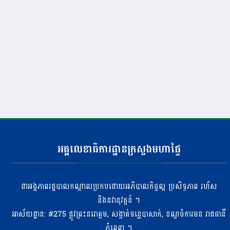
អគ្គលេខាធិការដ្ឋានក្រសួងមហាផ្ទៃ
ជាអង្គភាពរដ្ឋបាលកណ្តាលប្រកបដោយអភិបាលកិច្ចល្អ ប្រសិទ្ធភាព រហ័ស
និងនវានុវត្តន៍ ។
អាស័យដ្ឋាន: #275 ​ផ្លូវព្រះនរោត្តម, សង្កាត់ទន្លេបាសាក់, ខណ្ឌចំការមន រាជធានី
ភ្នំពេញ ។