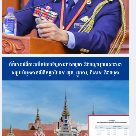
ព័ត៌មានអំពីការលើកលែងទិដ្ឋការរវាងកម្ពុជា និងបណ្ដាប្រទេសនានា
សម្រាប់អ្នកកាន់លិខិតឆ្លងដែនការទូត, ផ្លូវការ, ពិសេស និងធម្មតា