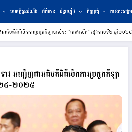
សេចក្ដីជូនដំណឹង
ព័ត៌មាន
ជំនួបភ្ញៀវ
កិច្ចប្រជុំ
ការងារសង្គម
ញជាអធិបតីពិធីបើកការប្រកួតកីឡាបាល់ទះ “តេជោលីគ” រដូវកាលទី២ ឆ្នាំ២
ទាវ អញ្ជើញជាអធិបតីពិធីបើកការប្រកួតកីឡា
ំ២០២៤-២០២៥