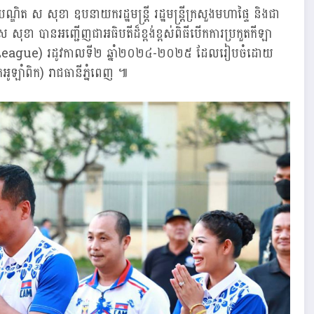
្ឌិត ស សុខា ឧបនាយករដ្ឋមន្ត្រី រដ្ឋមន្ត្រីក្រសួងមហាផ្ទៃ និងជា
សុខា បានអញ្ជើញជាអធិបតីដ៏ខ្ពង់ខ្ពស់ពិធីបើកការប្រកួតកីឡា
eague) រដូវកាលទី២ ឆ្នាំ២០២៤-២០២៥ ដែលរៀបចំដោយ
អូឡាំពិក) រាជធានីភ្នំពេញ ៕