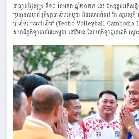
នាល្ងាចថ្ងៃសុក្រ ទី១០ ខែមករា ឆ្នាំ២០២៥ នេះ ឯកឧត្តមអភិសន្តិបណ
ប្រធានសហព័ន្ធកីឡាបាល់ទះកម្ពុជា និងលោកជំទាវ កែ សួនសុភី ស 
បាល់ទះ “តេជោលីគ” (Techo Volleyball Cambodia L
សហព័ន្ធកីឡាបាល់ទះកម្ពុជា នៅវិមាន នៃពហុកីឡាដ្ឋានជាតិ (ស្តាត