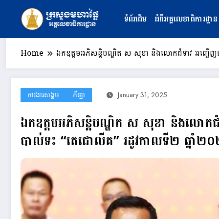
Skip
to
ទំព័រដើម
អំពីអគ្គលេខាធិការដ្ឋាន
content
Home
ឯកឧត្តមអភិសន្តិបណ្ឌិត ស សុខា និងលោកជំទាវ អញ្ជើ
ការងារសង្គម
កីឡា
January 31, 2025
ឯកឧត្តមអភិសន្តិបណ្ឌិត ស សុខា និងលោកជំ
បាល់ទះ “តេជោលីគ” រដូវកាលទី២ ឆ្នា