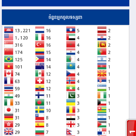
ចំនួនអ្នកចូលទស្សនា