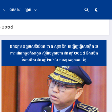
ឯកសារ
ច្បាប់
០២៤-២០២៥
ឯកឧត្តម ឧត្តមសេនីយ៍ឯក ផាត សុផានិត អញ្ជើញធ្វើសេចក្តីរាយ
ការណ៍ដកស្រង់សង្ខេប ស្តីពីលទ្ធផលការងារឆ្នាំ២០២៥ និងលើក
ទិសដៅការងារឆ្នាំ២០២៦ របស់ក្រសួងមហាផ្ទៃ