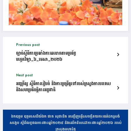
Previous post
ច្បាប់ស្តីពីការប្រឆាំងការឆបោកតាមប្រព័ន្ធ
បច្ចេកវិទ្យា_៦_មេសា_២០២៦
Next post
អនុក្រឹត្យ ស្ដីពីការរៀបចំ និងការប្រព្រឹត្តទៅរបស់ក្រសួងការបរទេស
និងសហប្រតិបត្តិការអន្តជាតិ
ឯកឧត្តម ឧត្តមសេនីយ៍ឯក ផាត សុផានិត អញ្ជើញធ្វើសេចក្តីរាយការណ៍ដកស្រង់
សង្ខេប ស្តីពីលទ្ធផលការងារឆ្នាំ២០២៥ និងលើកទិសដៅការងារឆ្នាំ២០២៦ របស់
ក្រសួងមហាផ្ទៃ