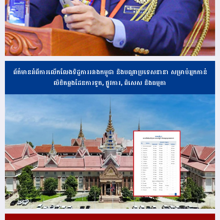
ព័ត៌មានអំពីការលើកលែងទិដ្ឋការរវាងកម្ពុជា និងបណ្ដាប្រទេសនានា សម្រាប់អ្នកកាន់
លិខិតឆ្លងដែនការទូត, ផ្លូវការ, ពិសេស និងធម្មតា