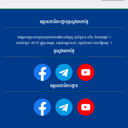
អគ្គលេខាធិការដ្ឋានក្រសួងមហាផ្ទៃ
ជាអង្គភាពរដ្ឋបាលកណ្តាលប្រកបដោយអភិបាលកិច្ចល្អ ប្រសិទ្ធភាព រហ័ស និងនវានុវត្តន៍ ។
អាស័យដ្ឋាន: #275 ​ផ្លូវព្រះនរោត្តម, សង្កាត់ទន្លេបាសាក់, ខណ្ឌចំការមន រាជធានីភ្នំពេញ ។
ក្រសួងមហាផ្ទៃ
អគ្គលេខាធិការដ្ឋាន