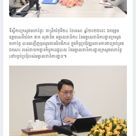
ទីស្តីការក្រសួងមហាផ្ទៃ៖ នាព្រឹកថ្ងៃទី២៤ ខែមេសា ឆ្នាំ២០២៦នេះ ឯកឧត្ដម
ឧត្តមសេនីយ៍ឯក ផាត សុផានិត អគ្គលេខាធិការ នៃអគ្គលេខាធិការដ្ឋានក្រសួង
មហាផ្ទៃ បានអញ្ជេីញចូលរួមជាអធិបតីភាព ក្នុងកិច្ចប្រជុំវឌ្ឍនភាពការងារគ្រប់គ្រង​
ឯកសារ របស់នាយកដ្ឋានកិច្ចការរដ្ឋបាល នៃអគ្គលេខាធិការដ្ឋានក្រសួងមហាផ្ទៃ
នៅបន្ទប់ប្រជុំរបស់អគ្គលេខាធិការដ្ឋាន៕