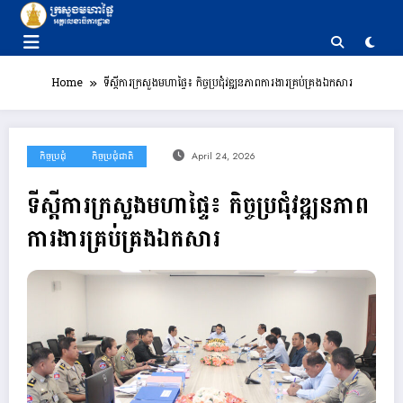
Skip
to
content
Home
ទីស្តីការក្រសួងមហាផ្ទៃ៖ កិច្ចប្រជុំវឌ្ឍនភាពការងារគ្រប់គ្រង​ឯកសារ
កិច្ចប្រជុំ
កិច្ចប្រជុំជាតិ
April 24, 2026
ទីស្តីការក្រសួងមហាផ្ទៃ៖ កិច្ចប្រជុំវឌ្ឍនភាព
ការងារគ្រប់គ្រង​ឯកសារ