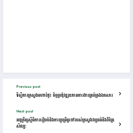
Previous post
ទីស្តីការក្រសួងមហាផ្ទៃ៖ កិច្ចប្រជុំវឌ្ឍនភាពការងារគ្រប់គ្រង​ឯកសារ
Next post
អនុក្រឹត្យស្តីពីការរៀបចំនិងការប្រព្រឹត្តទៅរបស់ក្រសួងវប្បធម៌និងវិចិត្រ
សិល្បៈ