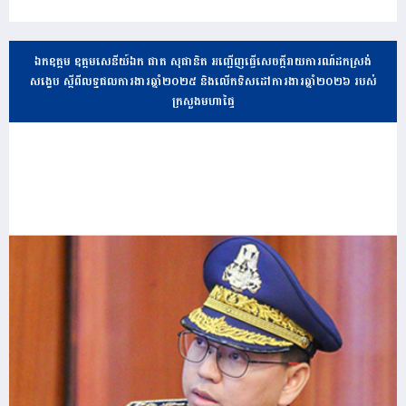
ឯកឧត្តម ឧត្តមសេនីយ៍ឯក ផាត សុផានិត អញ្ជើញធ្វើសេចក្តីរាយការណ៍ដកស្រង់
សង្ខេប ស្តីពីលទ្ធផលការងារឆ្នាំ២០២៥ និងលើកទិសដៅការងារឆ្នាំ២០២៦ របស់
ក្រសួងមហាផ្ទៃ