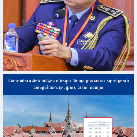
ព័ត៌មានអំពីការលើកលែងទិដ្ឋការរវាងកម្ពុជា និងបណ្ដាប្រទេសនានា សម្រាប់អ្នកកាន់
លិខិតឆ្លងដែនការទូត, ផ្លូវការ, ពិសេស និងធម្មតា