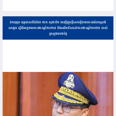
ឯកឧត្តម ឧត្តមសេនីយ៍ឯក ផាត សុផានិត អញ្ជើញធ្វើសេចក្តីរាយការណ៍ដកស្រង់
សង្ខេប ស្តីពីលទ្ធផលការងារឆ្នាំ២០២៥ និងលើកទិសដៅការងារឆ្នាំ២០២៦ របស់
ក្រសួងមហាផ្ទៃ