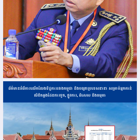
ព័ត៌មានអំពីការលើកលែងទិដ្ឋការរវាងកម្ពុជា និងបណ្ដាប្រទេសនានា សម្រាប់អ្នកកាន់
លិខិតឆ្លងដែនការទូត, ផ្លូវការ, ពិសេស និងធម្មតា