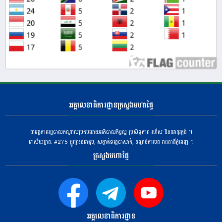
អគ្គលេខាធិការដ្ឋានក្រសួងមហាផ្ទៃ
ជាអង្គភាពរដ្ឋបាលកណ្តាលប្រកបដោយអភិបាលកិច្ចល្អ ប្រសិទ្ធភាព រហ័ស និងនវានុវត្តន៍ ។
អាស័យដ្ឋាន: #275 ​ផ្លូវព្រះនរោត្តម, សង្កាត់ទន្លេបាសាក់, ខណ្ឌចំការមន រាជធានីភ្នំពេញ ។
ក្រសួងមហាផ្ទៃ
អគ្គលេខាធិការដ្ឋាន