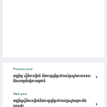
Previous post
អនុក្រឹត្យ ស្ដីពីការរៀបចំ និងការប្រព្រឹត្តទៅរបស់ក្រសួងការបរទេស
និងសហប្រតិបត្តិការអន្តជាតិ
Next post
អនុក្រឹត្យស្តីពីការរៀបចំនិងការប្រព្រឹត្តទៅរបស់ក្រសួងធម្មការនិង
សាសនា