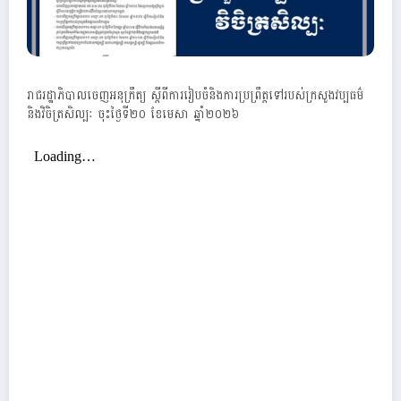
រាជរដ្ឋាភិបាលចេញអនុក្រឹត្យ ស្តីពីការរៀបចំនិងការប្រព្រឹត្តទៅរបស់ក្រសួងវប្បធម៌
និងវិចិត្រសិល្បៈ ចុះថ្ងៃទី២០ ខែមេសា ឆ្នាំ២០២៦