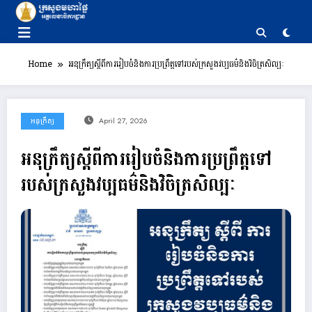
Skip
to
content
Home
អនុក្រឹត្យស្តីពីការរៀបចំនិងការប្រព្រឹត្តទៅរបស់ក្រសួងវប្បធម៌និងវិចិត្រសិល្បៈ
អនុក្រឹត្យ
April 27, 2026
អនុក្រឹត្យស្តីពីការរៀបចំនិងការប្រព្រឹត្តទៅ
របស់ក្រសួងវប្បធម៌និងវិចិត្រសិល្បៈ