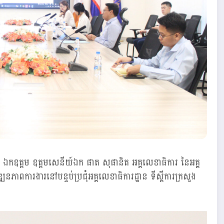
 ឯកឧត្ដម ឧត្តមសេនីយ៍ឯក ផាត សុផានិត អគ្គលេខាធិការ នៃអគ្គ
ឌ្ឍនភាពការងារ​នៅបន្ទប់ប្រជុំអគ្គលេខាធិការដ្ឋាន ទីស្តីការក្រសួង