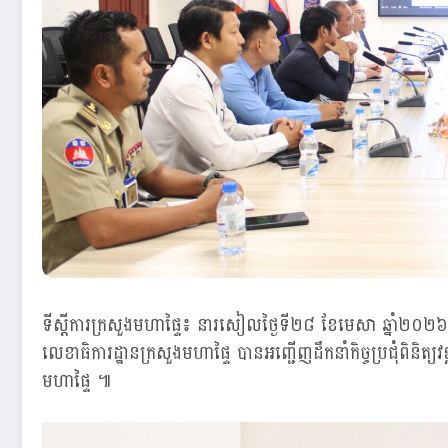
ទីស្តីការក្រសួងមហាផ្ទៃ៖ នារសៀលថ្ងៃទី២៨ ខែមេសា ឆ្នាំ២០២៦
លេខាធិការដ្ឋានក្រសួងមហាផ្ទៃ បានអញ្ជេីញដឹកនាំកិច្ចប្រជុំពិនិត្យវ
មហាផ្ទៃ ៕