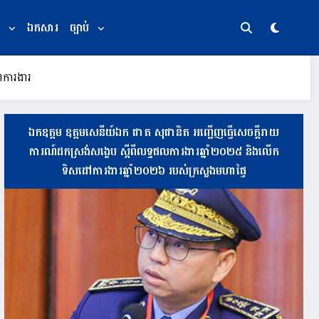
ឯកសារ
ច្បាប់
ពការងារ
ឯកឧត្តម ឧត្តមសេនីយ៍ឯក ផាត សុផានិត អញ្ជើញធ្វើសេចក្តីរាយ
ការណ៍ដកស្រង់សង្ខេប ស្តីពីលទ្ធផលការងារឆ្នាំ២០២៥ និងលើក
ទិសដៅការងារឆ្នាំ២០២៦ របស់ក្រសួងមហាផ្ទៃ