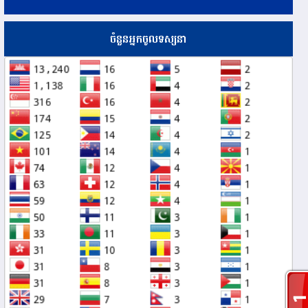
ចំនួនអ្នកចូលទស្សនា