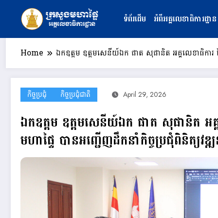
Skip
to
ទំព័រដើម
អំពីអគ្គលេខាធិការដ្ឋាន
content
Home
ឯកឧត្ដម ឧត្តមសេនីយ៍ឯក ផាត សុផានិត អគ្គលេខាធិការ នៃអគ
កិច្ចប្រជុំ
កិច្ចប្រជុំជាតិ
April 29, 2026
ឯកឧត្ដម ឧត្តមសេនីយ៍ឯក ផាត សុផានិត អគ្គ
មហាផ្ទៃ បានអញ្ជេីញដឹកនាំកិច្ចប្រជុំពិនិត្យវ