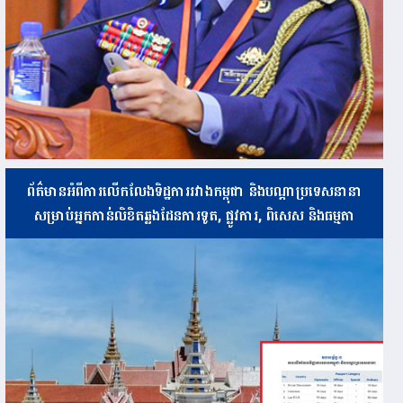
ព័ត៌មានអំពីការលើកលែងទិដ្ឋការរវាងកម្ពុជា និងបណ្ដាប្រទេសនានា
សម្រាប់អ្នកកាន់លិខិតឆ្លងដែនការទូត, ផ្លូវការ, ពិសេស និងធម្មតា