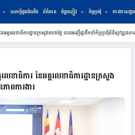
សេចក្ដីជូនដំណឹង
ព័ត៌មាន
ជំនួបភ្ញៀវ
កិច្ចប្រជុំ
ការងារសង្គម
្គលេខាធិការដ្ឋានក្រសួងមហាផ្ទៃ បានអញ្ជេីញដឹកនាំកិច្ចប្រជុំពិនិត្យវឌ្ឍនភា
លេខាធិការ នៃអគ្គលេខាធិការដ្ឋានក្រសួង
ឌ្ឍនភាពការងារ