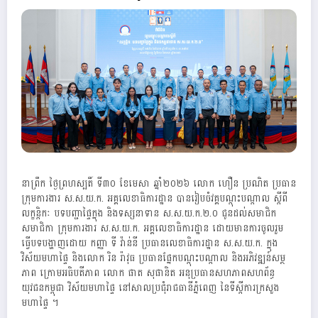
នាព្រឹក ថ្ងៃព្រហស្បតិ៍ ទី៣០ ខែមេសា ឆ្នាំ២០២៦ លោក ហឿន ប្រណិត ប្រធាន
ក្រុមការងារ ស.ស.យ.ក. អគ្គលេខាធិការដ្ឋាន បានរៀបចំវគ្គបណ្តុះបណ្តាល ស្តីពី
លក្ខន្តិកៈ បទបញ្ជាផ្ទៃក្នុង និងទស្សនាទាន ស.ស.យ.ក.២.០ ជូនដល់សមាជិក
សមាជិកា ក្រុមការងារ ស.ស.យ.ក. អគ្គលេខាធិការដ្ឋាន ដោយមានការចូលរួម
ធ្វើបទបង្ហាញដោយ កញ្ញា ទី វ៉ាន់នី ប្រធានលេខាធិការដ្ឋាន ស.ស.យ.ក. ក្នុង
វិស័យមហាផ្ទៃ និងលោក រិន រ៉ាវុធ ប្រធានផ្នែកបណ្តុះបណ្តាល និងអភិវឌ្ឍន៍សម្ថ
ភាព ក្រោមអធិបតីភាព លោក ផាត សុផានិត អនុប្រធានសហភាពសហព័ន្ធ
យុវជនកម្ពុជា វិស័យមហាផ្ទៃ នៅសាលប្រជុំរាជធានីភ្នំពេញ នៃទីស្តីការក្រសួង
មហាផ្ទៃ ។