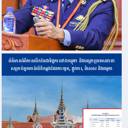
ព័ត៌មានអំពីការលើកលែងទិដ្ឋការរវាងកម្ពុជា និងបណ្ដាប្រទេសនានា
សម្រាប់អ្នកកាន់លិខិតឆ្លងដែនការទូត, ផ្លូវការ, ពិសេស និងធម្មតា