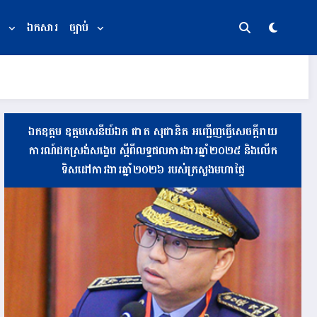
ឯកសារ
ច្បាប់
ឯកឧត្តម ឧត្តមសេនីយ៍ឯក ផាត សុផានិត អញ្ជើញធ្វើសេចក្តីរាយ
ការណ៍ដកស្រង់សង្ខេប ស្តីពីលទ្ធផលការងារឆ្នាំ២០២៥ និងលើក
ទិសដៅការងារឆ្នាំ២០២៦ របស់ក្រសួងមហាផ្ទៃ