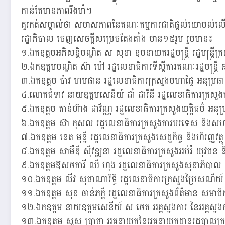
កាន់តែមានភាពរឹងមាំ។
គួរកត់សម្គាល់ថា សមាសភាពនៃគណៈកម្មការជាតិផ្តល់យោបល់លើកា
រដ្ឋាភិបាល ចេញសេចក្តីសម្រេចតែងតាំង មាន១៥រូប រួមមាន៖
១.ឯកឧត្តមអភិសន្តិបណ្ឌិត ស សុខា ឧបនាយករដ្ឋមន្ត្រី រដ្ឋមន្ត្រីក
២.ឯកឧត្តមបណ្ឌិត ស៊ា ម៉ៅ រដ្ឋលេខាធិការទីស្តីការគណៈរដ្ឋមន្ត្រី 
៣.ឯកឧត្តម ប៉ាវ ហមផាន រដ្ឋលេខាធិការក្រសួងមហាផ្ទៃ អនុប្រធាន
៤.លោកជំទាវ នាយឧត្តមសេនីយ៍ ដាំ ដារីនី រដ្ឋលេខាធិការក្រសួង
៥.ឯកឧត្តម តាន់ហ៊ាង ដាវ័ណ្ណ រដ្ឋលេខាធិការក្រសួងយុត្តិធម៌ អនុប
៦.ឯកឧត្តម ស៊ា កុសល រដ្ឋលេខាធិការក្រសួងការបរទេស និងសហប្រ
៧.ឯកឧត្តម នេត មុន្នី រដ្ឋលេខាធិការក្រសួងសេដ្ឋកិច្ច និងហិរញ្ញវត្
៨.ឯកឧត្តម សាមឺឌី ស៊ីវឌ្ឍនា រដ្ឋលេខាធិការក្រសួងអប់រំ យុវជន
៩.ឯកឧត្តមឱសថការី ឈី ហុង រដ្ឋលេខាធិការក្រសួងសុខាភិបាល
១០.ឯកឧត្តម លីវ សុផាណារិទ្ធិ រដ្ឋលេខាធិការក្រសួងប្រៃសណីយ
១១.ឯកឧត្តម សុខ ចាន់ភក្តី រដ្ឋលេខាធិការក្រសួងព័ត៌មាន សមាជិ
១២.ឯកឧត្តម នាយឧត្តមសេនីយ៍ ស ថេត អគ្គស្នងការ នៃអគ្គស្នង
១៣.ឯកឧត្តម សួស ប្រាថ្នា អគ្គនាយកនៃអគ្គនាយកដ្ឋានរដ្ឋបាលក