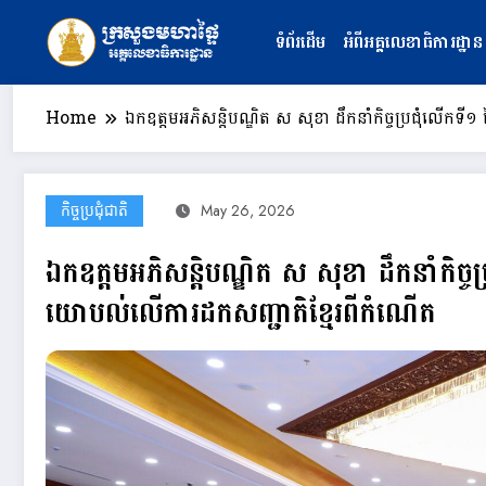
Skip
to
ទំព័រដើម
អំពីអគ្គលេខាធិការដ្ឋាន
content
Home
ឯកឧត្តមអភិសន្តិបណ្ឌិត ស សុខា ដឹកនាំកិច្ចប្រជុំលើកទ
កិច្ចប្រជុំជាតិ
May 26, 2026
ឯកឧត្តមអភិសន្តិបណ្ឌិត ស សុខា ដឹកនាំកិច្ច
យោបល់លើការដកសញ្ជាតិខ្មែរពីកំណើត