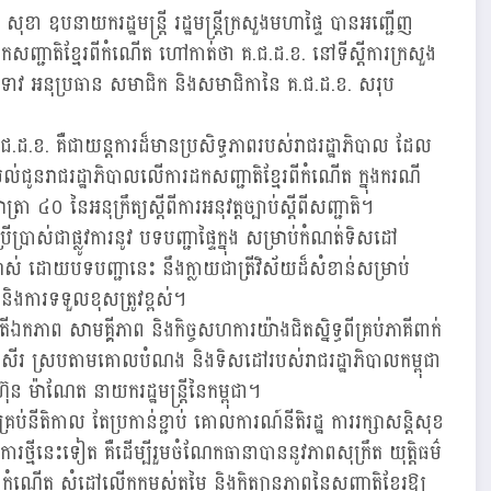
ខា ឧបនាយករដ្ឋមន្ត្រី រដ្ឋមន្ត្រីក្រសួងមហាផ្ទៃ បានអញ្ជើញ
កសញ្ជាតិខ្មែរពីកំណើត ហៅកាត់ថា គ.ជ.ដ.ខ. នៅទីស្តីការក្រសួង
ជំទាវ អនុប្រធាន សមាជិក និងសមាជិកានៃ គ.ជ.ដ.ខ. សរុប
.ជ.ដ.ខ. គឺជាយន្តការដ៏មានប្រសិទ្ធភាពរបស់រាជរដ្ឋាភិបាល ដែល
យោបល់ជូនរាជរដ្ឋាភិបាលលើការដកសញ្ជាតិខ្មែរពីកំណើត ក្នុងករណី
ា ៤០ នៃអនុក្រឹត្យស្តីពីការអនុវត្តច្បាប់ស្តីពីសញ្ជាតិ។
ើប្រាស់ជាផ្លូវការនូវ បទបញ្ជាផ្ទៃក្នុង សម្រាប់កំណត់ទិសដៅ
ាស់ ដោយបទបញ្ជានេះ នឹងក្លាយជាត្រីវិស័យដ៏សំខាន់សម្រាប់
ព និងការទទួលខុសត្រូវខ្ពស់។
ភាព សាមគ្គីភាព និងកិច្ចសហការយ៉ាងជិតស្និទ្ធពីគ្រប់ភាគីពាក់
ប្រសើរ ស្របតាមគោលបំណង និងទិសដៅរបស់រាជរដ្ឋាភិបាលកម្ពុជា
 ម៉ាណែត នាយករដ្ឋមន្រ្តីនៃកម្ពុជា។
្រប់នីតិកាល តែប្រកាន់ខ្ជាប់ គោលការណ៍នីតិរដ្ឋ ការរក្សាសន្តិសុខ
ថ្មីនេះទៀត គឺដើម្បីរួមចំណែកធានាបាននូវភាពសុក្រឹត យុត្តិធម៌
កំណើត សំដៅលើកកម្ពស់តម្លៃ និងកិត្យានុភាពនៃសញ្ជាតិខ្មែរឱ្យ