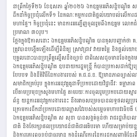
នាព្រឹកថ្ងៃទី២៦ ខែឧសភា ឆ្នាំ២០២៦ ឯកឧត្តមអភិសន្តិបណ្ឌិត ស សុ
ដឹកនាំកិច្ចប្រជុំលើកទី១ នៃគណៈកម្មការជាតិផ្តល់យោបល់លើការដ
មហាផ្ទៃ។ កិច្ចប្រជុំនេះ មានការអញ្ជើញចូលរួមពីឯកឧត្តម លោក
ប្រមាណ ៣០រូប។
ថ្លែងក្នុងឱកាសនោះ ឯកឧត្តមអភិសន្តិបណ្ឌិត បានគូសបញ្ជាក់ថា គ
ត្រូវបានបង្កើតឡើងដើម្បីពិនិត្យ ស្រាវជ្រាវ វាយតម្លៃ និងផ្តល់
បុគ្គលនោះបានប្រព្រឹត្តល្មើសនឹងច្បាប់ ជាពិសេសដូចមានចែងក្នុងមាត្រ
ឯកឧត្តមអភិសន្តិបណ្ឌិត ឧបនាយករដ្ឋមន្ត្រី ក៏បានប្រកាសដាក់ឱ្យប្រ
បែបបទ និងនីតិវិធីនៃការងាររបស់ គ.ជ.ដ.ខ. ឱ្យមានភាពច្បាស់ល
សមាជិកគ្រប់រូប ក្នុងការអនុវត្តតួនាទីប្រកបដោយវិជ្ជាជីវៈ តម្លាភា
បើតាមប្រមុខក្រសួងមហាផ្ទៃ តាមរយៈការចូលរួមប្រកបដោយស្មារតីឯក
ព័ន្ធ យន្តការអនុវត្តការងារនេះ នឹងអាចសម្រេចបានលទ្ធផលល្អ
ក្រោមការដឹកនាំប្រកបដោយឈ្លាសវៃរបស់សម្ដេចមហាបវរធិបតី ហ៊ុន
ឯកឧត្តមអភិសន្តិបណ្ឌិត ស សុខា បានសង្កត់ធ្ងន់ថា រាជរដ្ឋាភិបាលគ
ជាតិ និងថែរក្សាផលប្រយោជន៍ជាតិជាអតិបរមា ហើយសម្រាប់យន្តការ
និងការគោរពច្បាប់ជាធរមាន ក្នុងដំណើរការនៃការដកសញ្ជាតិខ្មែរពី