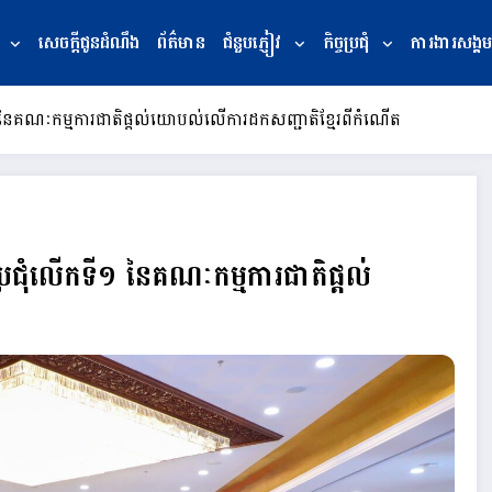
សេចក្ដីជូនដំណឹង
ព័ត៌មាន
ជំនួបភ្ញៀវ
កិច្ចប្រជុំ
ការងារសង្គម
ី១ នៃគណៈកម្មការជាតិផ្តល់យោបល់លើការដកសញ្ជាតិខ្មែរពីកំណើត
ប្រជុំលើកទី១ នៃគណៈកម្មការជាតិផ្តល់