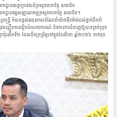
កដ្ឋានអន្តោប្រវេសន៍ក្រសួងមហាផ្ទៃ សមាជិក
កដ្ឋានអត្តសញ្ញាណកម្មក្រសួងមហាផ្ទៃ សមាជិក។
ឋមន្ត្រី ក៏បានផ្តល់អនុសាសន៍ណែនាំយ៉ាងម៉ឺងម៉ាត់ដល់ថ្នាក់ដឹកនាំ
្រូវពន្លឿនការរៀបចំរបាយការណ៍ និងការងារជំនាញឱ្យបានគ្រប់ជ្រុង
ប្រជុំលើកទី២ ដែលនឹងប្រព្រឹត្តទៅក្នុងខែសីហា ឆ្នាំ២០២៦ ខាងមុខ