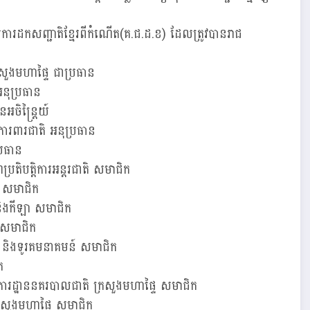
រដកសញ្ជាតិខ្មែរពីកំណើត(គ.ជ.ដ.ខ) ដែលត្រូវបានរាជ
្រសួងមហាផ្ទៃ ជាប្រធាន
អនុប្រធាន
អចិន្ត្រៃយ៍
ការពារជាតិ អនុប្រធាន
្រធាន
តិបត្តិការអន្តរជាតិ សមាជិក
ថុ សមាជិក
 និងកីឡា សមាជិក
 សមាជិក
៍ និងទូរគមនាគមន៍ សមាជិក
ក
ការដ្ឋាននគរបាលជាតិ ក្រសួងមហាផ្ទៃ សមាជិក
្រសួងមហាផ្ទៃ សមាជិក