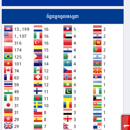
ចំនួនអ្នកចូលទស្សនា