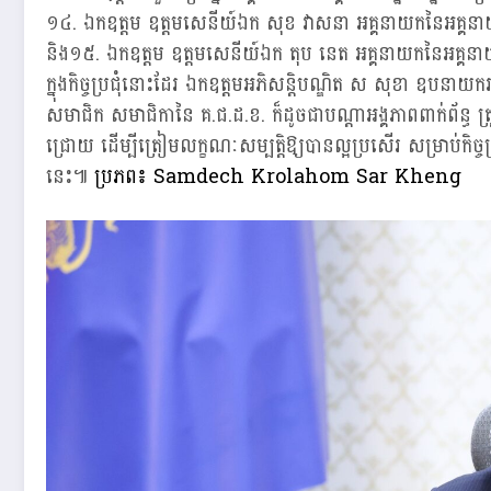
១៤. ឯកឧត្តម ឧត្តមសេនីយ៍ឯក សុខ វាសនា អគ្គនាយកនៃអគ្គនាយ
និង១៥. ឯកឧត្តម ឧត្តមសេនីយ៍ឯក តុប នេត អគ្គនាយកនៃអគ្គនាយ
ក្នុងកិច្ចប្រជុំនោះដែរ ឯកឧត្តមអភិសន្តិបណ្ឌិត ស សុខា ឧបនាយករដ្
សមាជិក សមាជិកានៃ គ.ជ.ដ.ខ. ក៏ដូចជាបណ្តាអង្គភាពពាក់ព័ន្ធ ត
ជ្រោយ ដើម្បីត្រៀមលក្ខណៈសម្បត្តិឱ្យបានល្អប្រសើរ សម្រាប់កិច្ច
នេះ៕
ប្រភព៖ Samdech Krolahom Sar Kheng