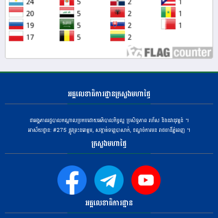
អគ្គលេខាធិការដ្ឋានក្រសួងមហាផ្ទៃ
ជាអង្គភាពរដ្ឋបាលកណ្តាលប្រកបដោយអភិបាលកិច្ចល្អ ប្រសិទ្ធភាព រហ័ស និងនវានុវត្តន៍ ។
អាស័យដ្ឋាន: #275 ​ផ្លូវព្រះនរោត្តម, សង្កាត់ទន្លេបាសាក់, ខណ្ឌចំការមន រាជធានីភ្នំពេញ ។
ក្រសួងមហាផ្ទៃ
អគ្គលេខាធិការដ្ឋាន