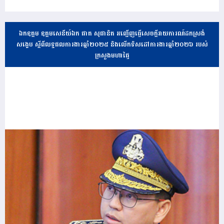
ឯកឧត្តម ឧត្តមសេនីយ៍ឯក ផាត សុផានិត អញ្ជើញធ្វើសេចក្តីរាយការណ៍ដកស្រង់
សង្ខេប ស្តីពីលទ្ធផលការងារឆ្នាំ២០២៥ និងលើកទិសដៅការងារឆ្នាំ២០២៦ របស់
ក្រសួងមហាផ្ទៃ