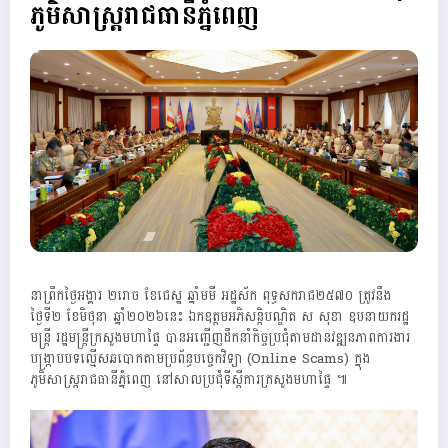
ភូមិសាស្ត្ររាជធានីភ្នំពេញ
នាព្រឹកថ្ងៃអង្គារ ២រោច ខែជេស្ឋ ឆ្នាំមមី អដ្ឋស័ក ពុទ្ធសករាជ២៥៧០ ត្រូវនឹង
ថ្ងៃទី២ ខែមិថុនា ឆ្នាំ២០២៦នេះ ឯកឧត្តមអភិសន្តិបណ្ឌិត ស សុខា ឧបនាយករដ្ឋ
មន្ត្រី រដ្ឋមន្ត្រីក្រសួងមហាផ្ទៃ បានអញ្ជើញដឹកនាំកិច្ចប្រជុំតាមដានវឌ្ឍនភាពការងារ
បង្ក្រាបបទល្មើសឆបោកតាមប្រព័ន្ធបច្ចេកវិទ្យា (Online Scams) ក្នុង
ភូមិសាស្ត្ររាជធានីភ្នំពេញ នៅសាលប្រជុំទីស្តីការក្រសួងមហាផ្ទៃ ៕