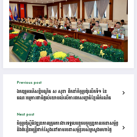
Previous post
ឯកឧត្តមអភិសន្តិបណ្ឌិត ស សុខា ដឹកនាំកិច្ចប្រជុំលើកទី១ នៃ
គណៈកម្មការជាតិផ្តល់យោបល់លើការដកសញ្ជាតិខ្មែរពីកំណើត
Next post
កិច្ចប្រជុំស្តីពីវឌ្ឍនភាពក្រុមការងារទទួលបន្ទុកបច្ចុប្បន្នភាពរចនាសម្ព័ន្ធ
និងជំរឿនមន្ត្រីជាក់ស្តែងនៅតាមរចនាសម្ព័ន្ធរបស់ក្រសួងមហាផ្ទៃ