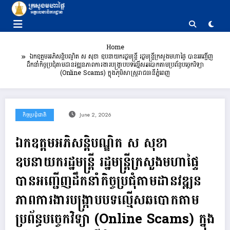
Skip
to
content
Home
ឯកឧត្តមអភិសន្តិបណ្ឌិត ស សុខា ឧបនាយករដ្ឋមន្ត្រី រដ្ឋមន្ត្រីក្រសួងមហាផ្ទៃ បានអញ្ជើញ
ដឹកនាំកិច្ចប្រជុំតាមដានវឌ្ឍនភាពការងារបង្ក្រាបបទល្មើសឆបោកតាមប្រព័ន្ធបច្ចេកវិទ្យា
(Online Scams) ក្នុងភូមិសាស្ត្ររាជធានីភ្នំពេញ
កិច្ចប្រជុំជាតិ
June 2, 2026
ឯកឧត្តមអភិសន្តិបណ្ឌិត ស សុខា
ឧបនាយករដ្ឋមន្ត្រី រដ្ឋមន្ត្រីក្រសួងមហាផ្ទៃ
បានអញ្ជើញដឹកនាំកិច្ចប្រជុំតាមដានវឌ្ឍន
ភាពការងារបង្ក្រាបបទល្មើសឆបោកតាម
ប្រព័ន្ធបច្ចេកវិទ្យា (Online Scams) ក្នុង