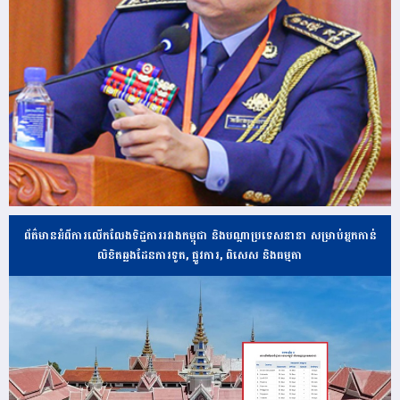
ព័ត៌មានអំពីការលើកលែងទិដ្ឋការរវាងកម្ពុជា និងបណ្ដាប្រទេសនានា សម្រាប់អ្នកកាន់
លិខិតឆ្លងដែនការទូត, ផ្លូវការ, ពិសេស និងធម្មតា