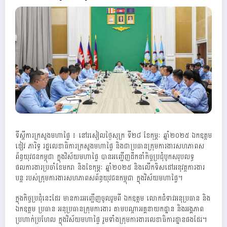
ទីស្ដីការក្រសួងមហាផ្ទៃ ៖ នៅរសៀលថ្ងៃសុក្រ ទី២៨ ខែកុម្ភៈ ឆ្នាំ២០២៥ ឯកឧត្តម
ខៀវ ភារិទ្ធ រដ្ឋលេខាធិការក្រសួងមហាផ្ទៃ និងជាប្រធានក្រុមការងារសហភាពស
ព័ន្ធយុវជនកម្ពុជា ក្នុងវិស័យមហាផ្ទៃ បានអញ្ជើញដឹកនាំកិច្ចប្រជុំបូកសរុបលទ្ធ
ផលការងារប្រចាំខែមករា និងខែកុម្ភៈ ឆ្នាំ២០២៥ និងលើកទិសដៅអនុវត្តការងារ
បន្ត របស់ក្រុមការងារសហភាពសព័ន្ធយុវជនកម្ពុជា ក្នុងវិស័យមហាផ្ទៃ។
ក្នុងកិច្ចប្រជុំនេះដែរ មានការអញ្ជើញចូលរួមពី ឯកឧត្តម លោកជំទាវអនុប្រធាន និង
ឯកឧត្តម ប្រធាន អនុប្រធានក្រុមការងារ តាមបណ្ដាអគ្គនាយកដ្ឋាន និងអង្គភាព
ប្រហាក់ប្រហែល ក្នុងវិស័យមហាផ្ទៃ រួមទាំងក្រុមការងារលេខាធិការដ្ឋានផងដែរ។