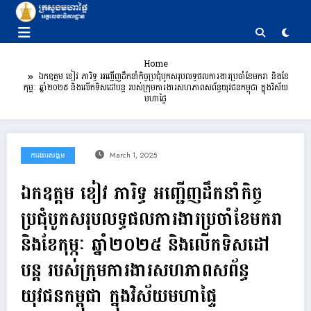
Skip
to
content
Home
ឯកឧត្តម ខៀវ ភារិទ្ធ អញ្ជើញដឹកនាំកិច្ចប្រជុំបូកសរុបលទ្ធផលការងារប្រចាំខែមករា និងខែ
កុម្ភៈ ឆ្នាំ២០២៥ និងលើកទិសដៅបន្ត របស់ក្រុមការងារសហភាពសព័ន្ធយុវជនកម្ពុជា ក្នុងវិស័យ
មហាផ្ទៃ
ការងារសង្គម
March 1, 2025
ឯកឧត្តម ខៀវ ភារិទ្ធ អញ្ជើញដឹកនាំកិច្ច
ប្រជុំបូកសរុបលទ្ធផលការងារប្រចាំខែមករា
និងខែកុម្ភៈ ឆ្នាំ២០២៥ និងលើកទិសដៅ
បន្ត របស់ក្រុមការងារសហភាពសព័ន្ធ
យុវជនកម្ពុជា ក្នុងវិស័យមហាផ្ទៃ