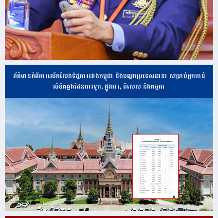
ព័ត៌មានអំពីការលើកលែងទិដ្ឋការរវាងកម្ពុជា និងបណ្ដាប្រទេសនានា សម្រាប់អ្នកកាន់
លិខិតឆ្លងដែនការទូត, ផ្លូវការ, ពិសេស និងធម្មតា