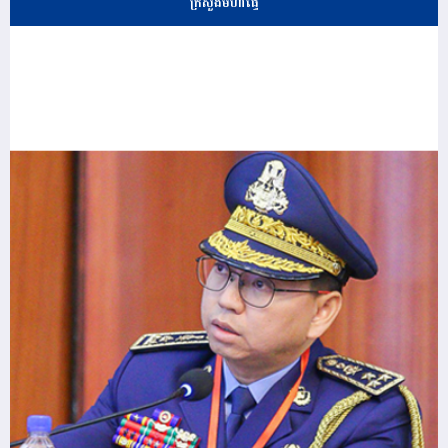
ក្រសួងមហាផ្ទៃ