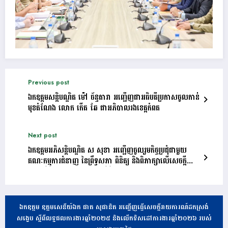
Previous post
ឯកឧត្តមសន្តិបណ្ឌិត ម៉ៅ ច័ន្ទតារា អញ្ជើញជាអធិបតីប្រកាសចូលកាន់
មុខតំណែង លោក កើត ឆែ ជាអភិបាលរងខេត្តកំពត
Next post
ឯកឧត្តមអភិសន្តិបណ្ឌិត ស សុខា អញ្ជើញចូលរួមកិច្ចប្រជុំជាមួយ
គណៈកម្មការជំនាញ នៃព្រឹទ្ធសភា ពិនិត្យ និងពិភាក្សាលើសេចក្តីព្រាង
ច្បាប់ស្តីពី «វិសោធនកម្មច្បាប់ស្តីពីសញ្ជាតិ»
ឯកឧត្តម ឧត្តមសេនីយ៍ឯក ផាត សុផានិត អញ្ជើញធ្វើសេចក្តីរាយការណ៍ដកស្រង់
សង្ខេប ស្តីពីលទ្ធផលការងារឆ្នាំ២០២៥ និងលើកទិសដៅការងារឆ្នាំ២០២៦ របស់