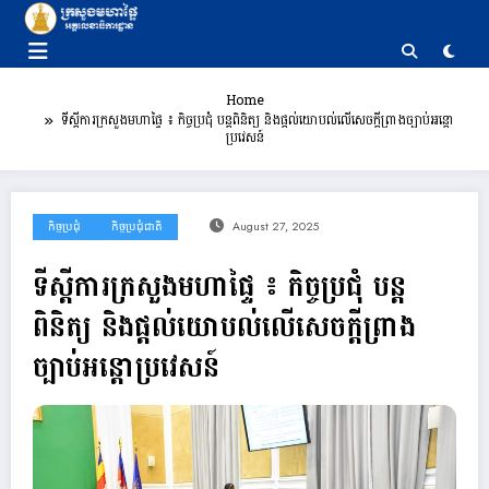
Skip
to
content
Home
ទីស្ដីការក្រសួងមហាផ្ទៃ ៖ កិច្ចប្រជុំ បន្តពិនិត្យ និងផ្តល់យោបល់លើសេចក្តីព្រាងច្បាប់អន្តោ
ប្រវេសន៍
កិច្ចប្រជុំ
កិច្ចប្រជុំជាតិ
August 27, 2025
ទីស្ដីការក្រសួងមហាផ្ទៃ ៖ កិច្ចប្រជុំ បន្ត
ពិនិត្យ និងផ្តល់យោបល់លើសេចក្តីព្រាង
ច្បាប់អន្តោប្រវេសន៍