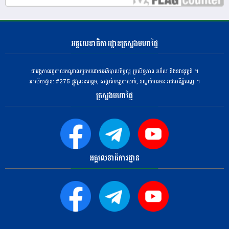
អគ្គលេខាធិការដ្ឋានក្រសួងមហាផ្ទៃ
ជាអង្គភាពរដ្ឋបាលកណ្តាលប្រកបដោយអភិបាលកិច្ចល្អ ប្រសិទ្ធភាព រហ័ស និងនវានុវត្តន៍ ។
អាស័យដ្ឋាន: #275 ​ផ្លូវព្រះនរោត្តម, សង្កាត់ទន្លេបាសាក់, ខណ្ឌចំការមន រាជធានីភ្នំពេញ ។
ក្រសួងមហាផ្ទៃ
អគ្គលេខាធិការដ្ឋាន