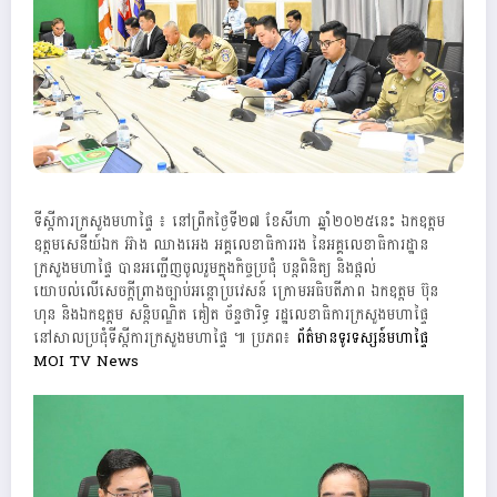
ទីស្ដីការក្រសួងមហាផ្ទៃ ៖ នៅព្រឹកថ្ងៃទី២៧ ខែសីហា ឆ្នាំ២០២៥នេះ ឯកឧត្តម
ឧត្តមសេនីយ៍ឯក អ៊ាង ឈាងអេង អគ្គលេខាធិការរង នៃអគ្គលេខាធិការដ្ឋាន
ក្រសួងមហាផ្ទៃ បានអញ្ជើញចូលរួមក្នុងកិច្ចប្រជុំ បន្តពិនិត្យ និងផ្តល់
យោបល់លើសេចក្តីព្រាងច្បាប់អន្តោប្រវេសន៍ ក្រោមអធិបតីភាព ឯកឧត្តម ប៊ុន
ហុន និងឯកឧត្តម សន្តិបណ្ឌិត គៀត ច័ន្ទថារិទ្ធ រដ្ឋលេខាធិការក្រសួងមហាផ្ទៃ
នៅសាលប្រជុំទីស្តីការក្រសួងមហាផ្ទៃ ៕ ប្រភព៖
ព័ត៌មានទូរទស្សន៍មហាផ្ទៃ
MOI TV News