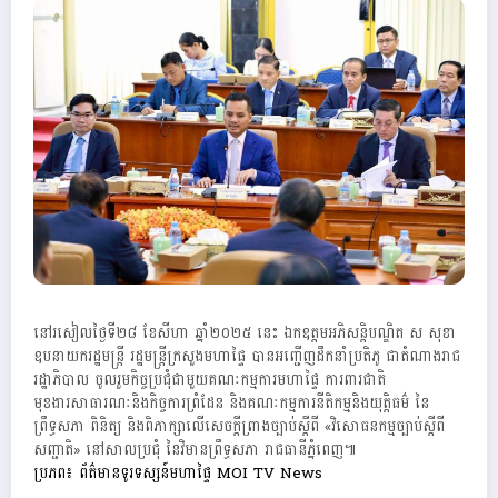
នៅរសៀលថ្ងៃទី២៨ ខែសីហា ឆ្នាំ២០២៥ នេះ ឯកឧត្តមអភិសន្តិបណ្ឌិត ស សុខា
ឧបនាយករដ្ឋមន្ត្រី រដ្ឋមន្ត្រីក្រសួងមហាផ្ទៃ បានអញ្ជើញដឹកនាំប្រតិភូ ជាតំណាងរាជ
រដ្ឋាភិបាល ចូលរួមកិច្ចប្រជុំជាមួយគណៈកម្មការមហាផ្ទៃ ការពារជាតិ
មុខងារសាធារណៈនិងកិច្ចការព្រំដែន និងគណៈកម្មការនីតិកម្មនិងយុត្តិធម៌ នៃ
ព្រឹទ្ធសភា ពិនិត្យ និងពិភាក្សាលើសេចក្តីព្រាងច្បាប់ស្តីពី «វិសោធនកម្មច្បាប់ស្តីពី
សញ្ជាតិ» នៅសាលប្រជុំ នៃវិមានព្រឹទ្ធសភា រាជធានីភ្នំពេញ៕
ប្រភព៖ ព័ត៌មានទូរទស្សន៍មហាផ្ទៃ MOI TV News