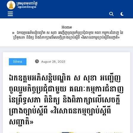
Skip
to
content
Home
ឯកឧត្តមអភិសន្តិបណ្ឌិត ស សុខា អញ្ជើញចូលរួមកិច្ចប្រជុំជាមួយ គណៈកម្មការជំនាញ នៃ
ព្រឹទ្ធសភា ពិនិត្យ និងពិភាក្សាលើសេចក្តីព្រាងច្បាប់ស្តីពី «វិសោធនកម្មច្បាប់ស្តីពីសញ្ជាតិ»
ព័ត៌មាន
August 28, 2025
ឯកឧត្តមអភិសន្តិបណ្ឌិត ស សុខា អញ្ជើញ
ចូលរួមកិច្ចប្រជុំជាមួយ គណៈកម្មការជំនាញ
នៃព្រឹទ្ធសភា ពិនិត្យ និងពិភាក្សាលើសេចក្តី
ព្រាងច្បាប់ស្តីពី «វិសោធនកម្មច្បាប់ស្តីពី
សញ្ជាតិ»