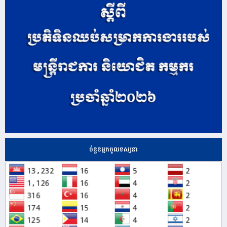
ចំនួនអ្នកចូលទស្សនា