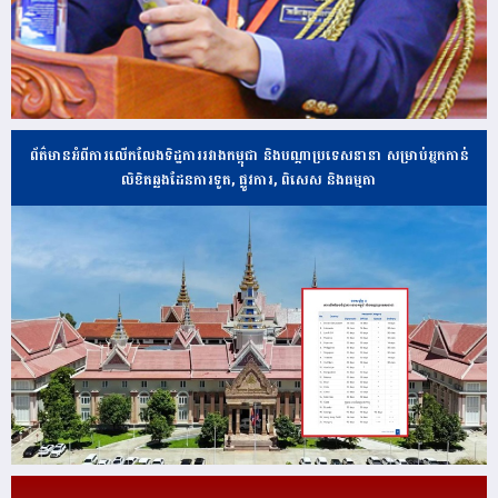
ព័ត៌មានអំពីការលើកលែងទិដ្ឋការរវាងកម្ពុជា និងបណ្ដាប្រទេសនានា សម្រាប់អ្នកកាន់
លិខិតឆ្លងដែនការទូត, ផ្លូវការ, ពិសេស និងធម្មតា