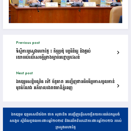
Previous post
ទីស្ដីការក្រសួងមហាផ្ទៃ ៖ កិច្ចប្រជុំ បន្តពិនិត្យ និងផ្តល់
យោបល់លើសេចក្តីព្រាងច្បាប់អន្តោប្រវេសន៍
Next post
ឯកឧត្ដមសន្តិបណ្ឌិត ម៉ៅ ច័ន្ទតារា អញ្ជើញជាអធិបតីប្រកាសចូលកាន់
មុខតំណែង អភិបាលរងរាជធានីភ្នំពេញ
ឯកឧត្តម ឧត្តមសេនីយ៍ឯក ផាត សុផានិត អញ្ជើញធ្វើសេចក្តីរាយការណ៍ដកស្រង់
សង្ខេប ស្តីពីលទ្ធផលការងារឆ្នាំ២០២៥ និងលើកទិសដៅការងារឆ្នាំ២០២៦ របស់
ក្រសួងមហាផ្ទៃ