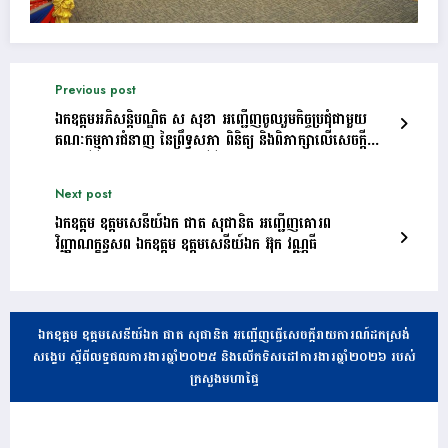
Previous post
ឯកឧត្តមអភិសន្តិបណ្ឌិត ស សុខា អញ្ជើញចូលរួមកិច្ចប្រជុំជាមួយ
គណៈកម្មការជំនាញ នៃព្រឹទ្ធសភា ពិនិត្យ និងពិភាក្សាលើសេចក្តីព្រាង
ច្បាប់ស្តីពី «វិសោធនកម្មច្បាប់ស្តីពីសញ្ជាតិ»
Next post
ឯកឧត្តម ឧត្តមសេនីយ៍ឯក ផាត សុផានិត អញ្ជើញគោរព
វិញ្ញាណក្ខន្ធសព ឯកឧត្តម ឧត្តមសេនីយ៍ឯក អ៊ុក វណ្ណធី
ឯកឧត្តម ឧត្តមសេនីយ៍ឯក ផាត សុផានិត អញ្ជើញធ្វើសេចក្តីរាយការណ៍ដកស្រង់
សង្ខេប ស្តីពីលទ្ធផលការងារឆ្នាំ២០២៥ និងលើកទិសដៅការងារឆ្នាំ២០២៦ របស់
ក្រសួងមហាផ្ទៃ