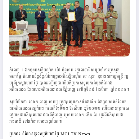
ភ្នំពេញ ៖ ឯកឧត្ដមសន្តិបណ្ឌិត ម៉ៅ ច័ន្ទតារា រដ្ឋលេខាធិការប្រចាំការក្រសួង
មហាផ្ទៃ តំណាងដ៏ខ្ពង់ខ្ពស់ឯកឧត្ដមអភិសន្តិបណ្ឌិត ស សុខា ឧបនាយករដ្ឋមន្ត្រី រដ្ឋ
មន្ត្រីក្រសួងមហាផ្ទៃ បានអញ្ជើញជាអធិបតីប្រកាសចូលកាន់មុខតំណែង
អភិបាលរង នៃគណៈអភិបាលរាជធានីភ្នំពេញ នៅថ្ងៃទី២៩ ខែសីហា ឆ្នាំ២០២៥។
សូមរំលឹកថា លោក ពេញ ធារម្យ ត្រូវបានប្រកាសតែងតាំង និងចូលកាន់តំណែង
ជាអភិបាលរងខេត្តកំពត កាលពីថ្ងៃទី២៥ ខែសីហា ឆ្នាំ២០២២ ហើយបានប្រកាស
ផ្ទេរមកជាអភិបាលរងរាជធានីភ្នំពេញ ក្រោយលោក កើត ឆែ ផ្ទេរពីអភិបាលរង
រាជធានី ទៅអភិបាលរងខេត្តកំពត៕
ប្រភព៖ ព័ត៌មានទូរទស្សន៍មហាផ្ទៃ MOI TV News