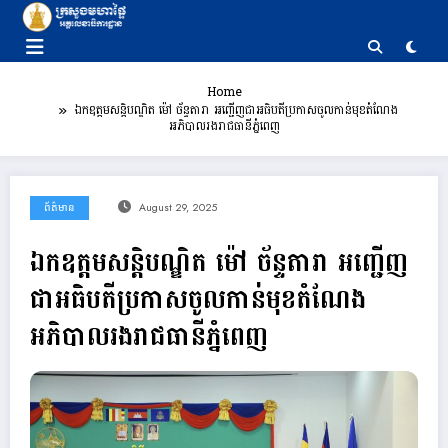
Skip
to
content
Home
ឯកឧត្ដមសន្តិបណ្ឌិត ម៉ៅ ច័ន្ទតារា អញ្ជើញជាអធិបតីប្រកាសចូលកាន់មុខតំណែង
អភិបាលរងរាជធានីភ្នំពេញ
ព័ត៌មាន
August 29, 2025
ឯកឧត្ដមសន្តិបណ្ឌិត ម៉ៅ ច័ន្ទតារា អញ្ជើញ
ជាអធិបតីប្រកាសចូលកាន់មុខតំណែង
អភិបាលរងរាជធានីភ្នំពេញ