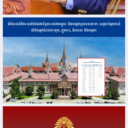
ព័ត៌មានអំពីការលើកលែងទិដ្ឋការរវាងកម្ពុជា និងបណ្ដាប្រទេសនានា សម្រាប់អ្នកកាន់
លិខិតឆ្លងដែនការទូត, ផ្លូវការ, ពិសេស និងធម្មតា