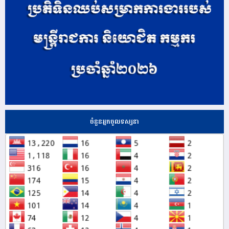
ចំនួនអ្នកចូលទស្សនា