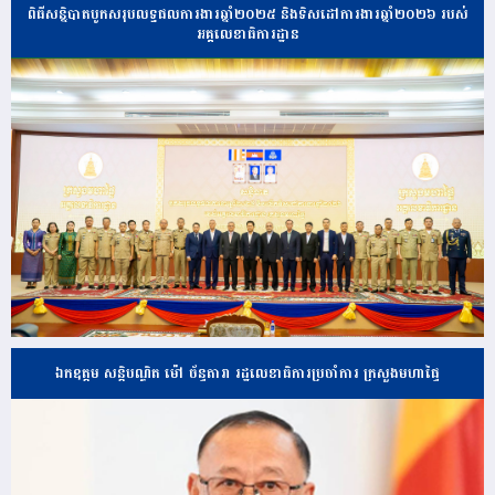
ពិធីសន្និបាតបូកសរុបលទ្ធផលការងារឆ្នាំ២០២៥ និងទិសដៅការងារឆ្នាំ២០២៦ របស់
អគ្គលេខាធិការដ្ឋាន
ឯកឧត្តម សន្តិបណ្ឌិត ម៉ៅ ច័ន្ទតារា រដ្ឋលេខាធិការប្រចាំការ ក្រសួងមហាផ្ទៃ