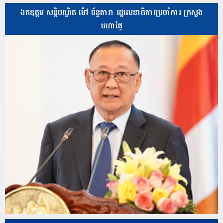
ឯកឧត្តម សន្តិបណ្ឌិត ម៉ៅ ច័ន្ទតារា រដ្ឋលេខាធិការប្រចាំការ ក្រសួង
មហាផ្ទៃ