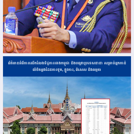
ព័ត៌មានអំពីការលើកលែងទិដ្ឋការរវាងកម្ពុជា និងបណ្ដាប្រទេសនានា សម្រាប់អ្នកកាន់
លិខិតឆ្លងដែនការទូត, ផ្លូវការ, ពិសេស និងធម្មតា