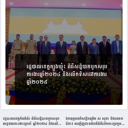
រដ្ឋបាលខេត្តត្បូងឃ្មុំ៖ ពិធីសន្និបាតបូកសរុប
ការងារឆ្នាំ២០២៤ និងលើកទិសដៅការងារ
ឆ្នាំ២០២៥
រដ្ឋបាលខេត្តកំពង់ធំ៖ ពិធីសន្និបាតបូកសរុប
ឯកឧត្តមអភិសន្តិបណ្ឌិត ស សុខា និងលោក
លទ្ធផលការងារប្រចាំ ឆ្នាំ២០២៤ និងលើក
ជំទាវ អញ្ជើញជាអធិបតីពិធីបើកការប្រកួត