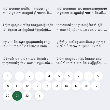
ទិសដៅសម្រាប់អនុវត្តបន្ត ឆ្នាំ២០២៥
កីឡាបាល់ទះ “តេជោលីគ” រដូវកាលទី២
ឆ្នាំ២០២៤-២០២៥
រដ្ឋបាលខេត្តស្វាយរៀង៖ ពិធីសន្និបាតបូក
រដ្ឋបាលខេត្តកណ្ដាល៖ ពិធីសន្និបាតបូកសរុប
សរុបលទ្ធផលការងារប្រចាំឆ្នាំ២០២៤ និង
លទ្ធផលការងារប្រចាំឆ្នាំ២០២៤ និងលើក
លើកទិសដៅការងារឆ្នាំ២០២៥
ទិសដៅការងារឆ្នាំ២០២៥
ទីស្ដីការក្រសួងមហាផ្ទៃ៖ ឯកឧត្តមសន្តិបណ្ឌិត
ក្រសួងមហាផ្ទៃ ចេញសេចក្តីណែនាំ ស្តីពី
ម៉ៅ ច័ន្ទតារា អញ្ជើញដឹកនាំកិច្ចប្រជុំស្តីពី
ការកំណត់ឱ្យប្រើឯកសណ្ឋាននគរបាលជាតិ
វឌ្ឍនភាពការងាររយៈពេល០៩ខែ
សម្រាប់មន្ត្រីនគរបាលជាតិដែលត្រូវបាន
ឆ្នាំ២០២៤ របស់អគ្គលេខាធិការដ្ឋាន
តែងតាំងជាមុខងារនយោបាយ
អគ្គលេខាធិការដ្ឋាន ក្រសួងមហាផ្ទៃ ចេញ
ញត្តិគាំទ្រ របស់អគ្គលេខាធិការដ្ឋានក្រសួង
សេចក្តីប្រកាសព័ត៌មានចំពោះការចេញ
មហាផ្ទៃ ចំពោះការសម្រេចដកកម្ពុជាពី
ផ្សាយរបស់សារព័ត៌មានអាស៊ីសេរី (RFA
កិច្ចសហប្រតិបត្តិការតំបន់ត្រីកោណអភិវឌ្ឍន៍
Khmer)
(CLV-DTA)
លិខិតបដិសេធរបស់អគ្គលេខាធិការដ្ឋាន
ទីស្ដីការក្រសួងមហាផ្ទៃ៖ ឯកឧត្តម ឧត្តម
ក្រសួងមហាផ្ទៃ ចំពោះការចោទប្រកាន់ដែល
សេនីយ៍ឯក ផាត សុផានិត អញ្ជើញដឹកនាំ
គ្មានមូលដ្ឋានរបស់បុគ្គលឈ្មោះ ហេង សិទ្ធី
កិច្ចប្រជុំជាមួយតំណាងអគ្គនាយកដ្ឋានពាក់
មកលើថ្នាក់ដឹកនាំក្រសួងមហាផ្ទៃ
ព័ន្ធ ដើម្បីពិភាក្សាលើកិច្ចសហប្រតិបត្តិការ
ជាមួយប្រទេសជាមិត្ត
1
2
3
4
5
6
7
8
9
10
11
12
13
14
15
16
17
18
19
20
21
22