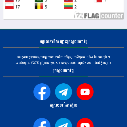
អគ្គលេខាធិការដ្ឋានក្រសួងមហាផ្ទៃ
ជាអង្គភាពរដ្ឋបាលកណ្តាលប្រកបដោយអភិបាលកិច្ចល្អ ប្រសិទ្ធភាព រហ័ស និងនវានុវត្តន៍ ។
អាស័យដ្ឋាន: #275 ​ផ្លូវព្រះនរោត្តម, សង្កាត់ទន្លេបាសាក់, ខណ្ឌចំការមន រាជធានីភ្នំពេញ ។
ក្រសួងមហាផ្ទៃ
អគ្គលេខាធិការដ្ឋាន