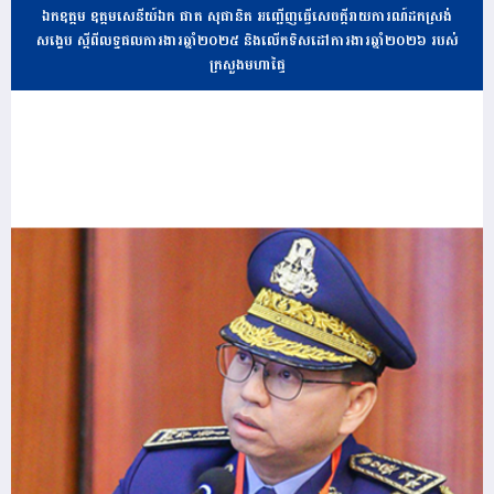
ឯកឧត្តម ឧត្តមសេនីយ៍ឯក ផាត សុផានិត អញ្ជើញធ្វើសេចក្តីរាយការណ៍ដកស្រង់
សង្ខេប ស្តីពីលទ្ធផលការងារឆ្នាំ២០២៥ និងលើកទិសដៅការងារឆ្នាំ២០២៦ របស់
ក្រសួងមហាផ្ទៃ