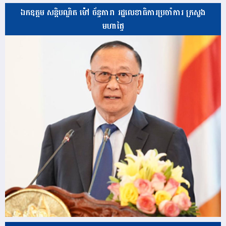
ឯកឧត្តម សន្តិបណ្ឌិត ម៉ៅ ច័ន្ទតារា រដ្ឋលេខាធិការប្រចាំការ ក្រសួង
មហាផ្ទៃ