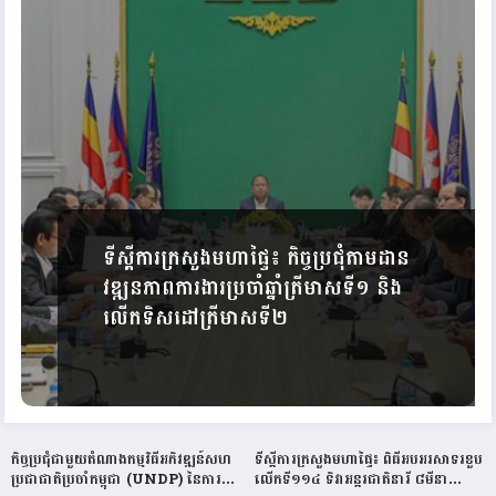
ទីស្តីការក្រសួងមហាផ្ទៃ៖ កិច្ចប្រជុំតាមដាន
វឌ្ឍនភាពការងារប្រចាំឆ្នាំត្រីមាសទី១ និង
លើកទិសដៅត្រីមាសទី២
កិច្ចប្រជុំជាមួយតំណាងកម្មវិធីអភិវឌ្ឍន៍សហ
ទីស្តីការក្រសួងមហាផ្ទៃ៖ ពិធីអបអរសាទរខួប
ប្រជាជាតិប្រចាំកម្ពុជា (UNDP) នៃការ
លើកទី១១៤ ទិវាអន្តរជាតិនារី ៨មីនា