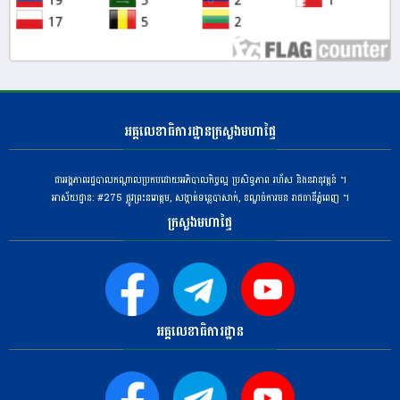
អគ្គលេខាធិការដ្ឋានក្រសួងមហាផ្ទៃ
ជាអង្គភាពរដ្ឋបាលកណ្តាលប្រកបដោយអភិបាលកិច្ចល្អ ប្រសិទ្ធភាព រហ័ស និងនវានុវត្តន៍ ។
អាស័យដ្ឋាន: #275 ​ផ្លូវព្រះនរោត្តម, សង្កាត់ទន្លេបាសាក់, ខណ្ឌចំការមន រាជធានីភ្នំពេញ ។
ក្រសួងមហាផ្ទៃ
អគ្គលេខាធិការដ្ឋាន