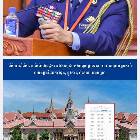
ព័ត៌មានអំពីការលើកលែងទិដ្ឋការរវាងកម្ពុជា និងបណ្ដាប្រទេសនានា សម្រាប់អ្នកកាន់
លិខិតឆ្លងដែនការទូត, ផ្លូវការ, ពិសេស និងធម្មតា