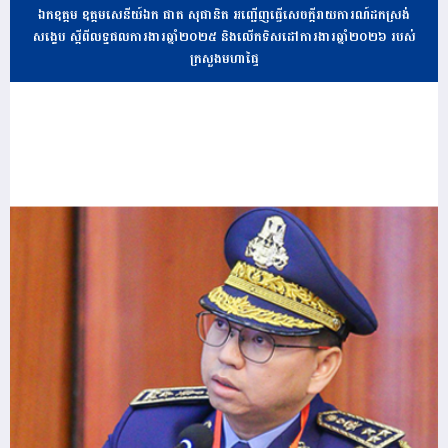
ឯកឧត្តម ឧត្តមសេនីយ៍ឯក ផាត សុផានិត អញ្ជើញធ្វើសេចក្តីរាយការណ៍ដកស្រង់
សង្ខេប ស្តីពីលទ្ធផលការងារឆ្នាំ២០២៥ និងលើកទិសដៅការងារឆ្នាំ២០២៦ របស់
ក្រសួងមហាផ្ទៃ