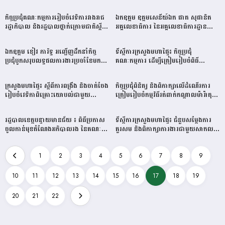
អនុវត្តកម្មវិធីអភិវឌ្ឍន៍ប្រចាំប្រទេស
ឆ្នាំ២០២៥
(Country Program-CP)
កិច្ចប្រជុំគណៈកម្មការរៀបចំវេទិការវាងរាជ
ឯកឧត្តម ឧត្តមសេនីយ៍ឯក ផាត សុផានិត
ឆ្នាំ២០២៤-២០២៨ និងកំណត់អាទិភាព
រដ្ឋាភិបាល និងរដ្ឋបាលថ្នាក់ក្រោមជាតិស្ដីពី
អគ្គលេខាធិការ នៃអគ្គលេខាធិការដ្ឋាន
ឆ្នាំ២០២៥
«កំណែទម្រង់វិមជ្ឈការ និងវិសហមជ្ឈការ
ក្រសួងមហាផ្ទៃ អញ្ជើញជួបសំណេះសំណាល
ដើម្បីចូលរួមសម្រេចបានចក្ខុវិស័យកម្ពុជា
ជាមួយថ្នាក់ដឹកនាំ និងមន្ត្រីចំណុះអគ្គលេខាធិ
ឯកឧត្តម ខៀវ ភារិទ្ធ អញ្ជើញដឹកនាំកិច្ច
ទីស្តីការក្រសួងមហាផ្ទៃ៖ កិច្ចប្រជុំ
ឆ្នាំ២០៥០»
ការដ្ឋាន ដើម្បីអបអរសាទរខួបលើកទី១១៤
ប្រជុំបូកសរុបលទ្ធផលការងារប្រចាំខែមករា
គណៈកម្មការ ដើម្បីត្រៀមរៀបចំពិធី
ក្នុងទិវាអន្តរជាតិនារី ៨មីនា ក្រោម
និងខែកុម្ភៈ ឆ្នាំ២០២៥ និងលើកទិសដៅបន្ត
អបអរខួបលើកទី១១៤ ទិវានារីអន្តរជាតិ
ប្រធានបទ «សិទ្ធិ សមភាព និងភាពអង់អាច
របស់ក្រុមការងារសហភាពសព័ន្ធយុវជន
០៨មីនា ឆ្នាំ២០២៥
ចំពោះស្ត្រី និងក្មេងស្រីគ្រប់រូប»
ក្រសួងមហាផ្ទៃ៖ ស្តីពីការពង្រឹង និងចាត់ចែង
កិច្ចប្រជុំពិនិត្យ​ និងពិភាក្សាលេីដំណេីរការ
កម្ពុជា ក្នុងវិស័យមហាផ្ទៃ
រៀបចំវេទិកាពិគ្រោះយោបល់ជាមួយ
ត្រៀមរៀបចំកម្មវិធី​រត់ពាក់កណ្តាលម៉ារ៉ាតុង​
សមាគម អង្គការមិនមែនរដ្ឋាភិបាល
នៅខេត្តកែប
និងសហគមន៍នានា
រដ្ឋបាលខេត្តបន្ទាយមានជ័យ ៖ ពិធីប្រកាស
ទីស្តីការក្រសួងមហាផ្ទៃ៖ ជំនួបសម្តែងការ
ចូលកាន់មុខតំណែងអភិបាលរង នៃគណៈ
គួរសម និងពិភាក្សាការងារជាមួយសាកល
អភិបាលខេត្តបន្ទាយមានជ័យ
វិទ្យាធិការ សាកលវិទ្យាល័យបូព៌ា នៃ
សាធារណរដ្ឋហ្វីលីពីន
1
2
3
4
5
6
7
8
9
10
11
12
13
14
15
16
17
18
19
20
21
22