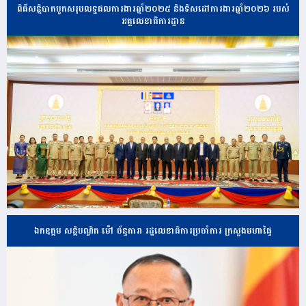
ពិធីសន្និបាតបូកសរុបលទ្ធផលការងារឆ្នាំ២០២៥ និងទិសដៅការងារឆ្នាំ២០២៦ របស់
អគ្គលេខាធិការដ្ឋាន
ឯកឧត្តម សន្តិបណ្ឌិត ម៉ៅ ច័ន្ទតារា រដ្ឋលេខាធិការប្រចាំការ ក្រសួងមហាផ្ទៃ