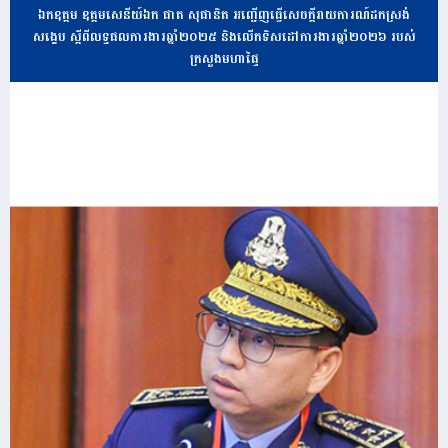
ឯកឧត្តម ឧត្តមសេនីយ៍ឯក ផាត សុផានិត អញ្ជើញធ្វើសេចក្តីរាយការណ៍ដកស្រង់
សង្ខេប ស្តីពីលទ្ធផលការងារឆ្នាំ២០២៥ និងលើកទិសដៅការងារឆ្នាំ២០២៦ របស់
ក្រសួងមហាផ្ទៃ