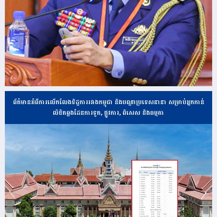
ព័ត៌មានអំពីការលើកលែងទិដ្ឋការរវាងកម្ពុជា និងបណ្ដាប្រទេសនានា សម្រាប់អ្នកកាន់
លិខិតឆ្លងដែនការទូត, ផ្លូវការ, ពិសេស និងធម្មតា