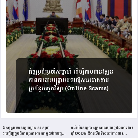
កិច្ចប្រជុំប្រចាំសប្តាហ៍ ដើម្បីតាមដានវឌ្ឍន
ភាពការងារបង្ក្រាបបទល្មើសឆបោកតាម
ប្រព័ន្ធបច្ចេកវិទ្យា (Online Scams)
ឯកឧត្តមអភិសន្តិបណ្ឌិត ស សុខា
ពិធីបើកសន្និបាតត្រួតពិនិត្យលទ្ធផលការងារ
អញ្ជើញជួបពិភាក្សាការងារជាមួយឯកឧត្តម
ឆ្នាំ២០២៥ និងលើកទិសដៅការងារ