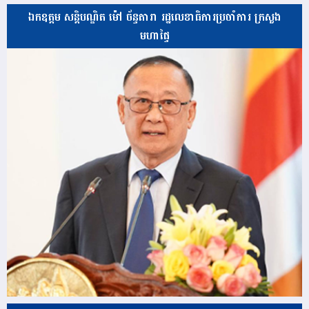
ឯកឧត្តម សន្តិបណ្ឌិត ម៉ៅ ច័ន្ទតារា រដ្ឋលេខាធិការប្រចាំការ ក្រសួង
មហាផ្ទៃ