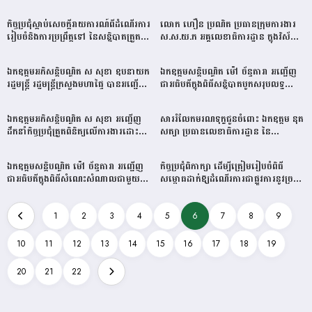
ឯកអគ្គរដ្ឋទូត នៃសហព័ន្ធស្វីស ប្រចាំ
ឆ្នាំ២០២៦ របស់ក្រសួងមហាផ្ទៃ
ព្រះរាជាណាចក្រកម្ពុជា តាមប្រព័ន្ធ
កិច្ចប្រជុំស្តាប់សេចក្តីរាយការណ៍ពីដំណើរការ
លោក​ ហឿន ប្រណិត ប្រធានក្រុមការងារ
Skype
រៀបចំនិងការប្រព្រឹត្តទៅ នៃសន្និបាតត្រួត
ស.ស.យ.ក អគ្គលេខាធិការដ្ឋាន ក្នុងវិស័យ
ពិនិត្យលទ្ធផលការងារឆ្នាំ២០២៥ និងលើក
មហាផ្ទៃ ទៅសួរសុខទុក្ខឪពុក កញ្ញា អំ ថន
ទិសដៅការងារឆ្នាំ២០២៦ របស់ក្រសួង
សមាជិកា​ស.ស.យ.ក អគ្គលេខាធិការដ្ឋាន
ឯកឧត្តមអភិសន្តិបណ្ឌិត ស សុខា ឧបនាយក
ឯកឧត្តមសន្តិបណ្ឌិត ម៉ៅ ច័ន្ទតារា អញ្ជើញ
មហាផ្ទៃ
រដ្ឋមន្ត្រី រដ្ឋមន្ត្រីក្រសួងមហាផ្ទៃ បានអញ្ជើញ
ជាអធិបតីក្នុងពិធីសន្និបាតបូកសរុបលទ្ធ
ដឹកនាំកិច្ចប្រជុំត្រួតពិនិត្យការងារប្រយុទ្ធ
ផលការងារឆ្នាំ២០២៥ និងទិសដៅការងារ
ប្រឆាំងបទល្មើសឆបោកតាមប្រព័ន្ធ
ឆ្នាំ២០២៦ របស់អគ្គលេខាធិការដ្ឋាន
ឯកឧត្តមអភិសន្តិបណ្ឌិត ស សុខា អញ្ជើញ
សាររំលែកមរណទុក្ខជូនចំពោះ ឯកឧត្តម នុត
បច្ចេកវិទ្យា និងលើកទិសដៅបន្ត
ក្រសួងមហាផ្ទៃ
ដឹកនាំកិច្ចប្រជុំត្រួតពិនិត្យលើការងារដោះ
សត្យា ប្រធានលេខាធិការដ្ឋាន នៃ
ស្រាយបណ្តឹងអន្តរាគមន៍នានា ពាក់ព័ន្ធនឹង
គណៈកម្មាធិការជាតិ ប្រឆាំងទារុណកម្ម
អំពើឆបោកតាមប្រព័ន្ធបច្ចេកវិទ្យា
គ.ជ.ប.ទ និងលោកជំទាវ ព្រមទាំងក្រុម
ឯកឧត្តមសន្តិបណ្ឌិត ម៉ៅ ច័ន្ទតារា អញ្ជើញ
កិច្ចប្រជុំពិភាក្សា ដើម្បីត្រៀមរៀបចំពិធី
គ្រួសារ
ជាអធិបតីក្នុងពិធីសំណេះសំណាលជាមួយទី
សម្ពោធដាក់ឱ្យដំណើរការជាផ្លូវការនូវច្រក
ប្រឹក្សា និងជំនួយការ ក្រសួងមហាផ្ទៃ
ទ្វារព្រំដែនអន្តរជាតិម៉ឺនជ័យ
1
2
3
4
5
6
7
8
9
10
11
12
13
14
15
16
17
18
19
20
21
22