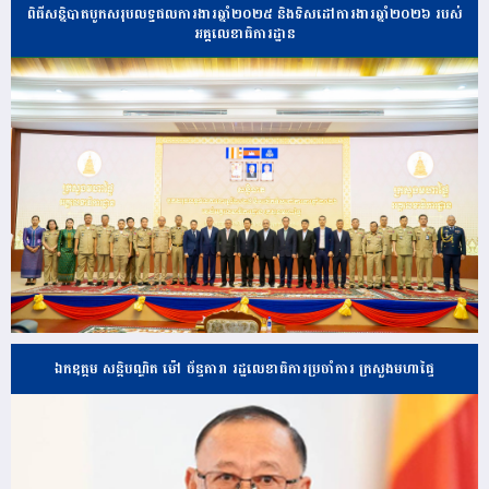
ពិធីសន្និបាតបូកសរុបលទ្ធផលការងារឆ្នាំ២០២៥ និងទិសដៅការងារឆ្នាំ២០២៦ របស់
អគ្គលេខាធិការដ្ឋាន
ឯកឧត្តម សន្តិបណ្ឌិត ម៉ៅ ច័ន្ទតារា រដ្ឋលេខាធិការប្រចាំការ ក្រសួងមហាផ្ទៃ