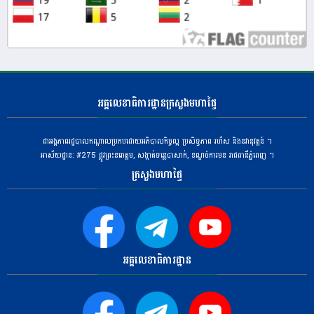
អគ្គលេខាធិការដ្ឋានក្រសួងមហាផ្ទៃ
ជាអង្គភាពរដ្ឋបាលកណ្តាលប្រកបដោយអភិបាលកិច្ចល្អ ប្រសិទ្ធភាព រហ័ស និងនវានុវត្តន៍ ។
អាស័យដ្ឋាន: #275 ​ផ្លូវព្រះនរោត្តម, សង្កាត់ទន្លេបាសាក់, ខណ្ឌចំការមន រាជធានីភ្នំពេញ ។
ក្រសួងមហាផ្ទៃ
អគ្គលេខាធិការដ្ឋាន